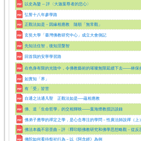
以史為鑒 -- 評〈大迦葉尊者的悲心〉
弘誓十八年參學路
正觀法如是－因緣相應教 隨順「無常觀」
玄奘大學「臺灣佛教研究中心」成立大會側記
先知法住智，後知涅槃智
回首我的安寧學習路
在色身有限的光陰中，令佛教藝術的璀璨無限延續下去——林保
如實知「界」
有「受」皆苦
自通之法通凡聖 正觀法如是──蘊相應教
佛、道「生命哲學」的交相輝映——葉海煙教授訪談錄
佛弟子應學的禪定之學，是心念專注的學問－性廣法師說禪（上
佛法本義不容歪曲－評〈釋印順佛教研究和佛學思想略觀－從反
佛陀如何看待祭祀行為－以《阿含經》為例