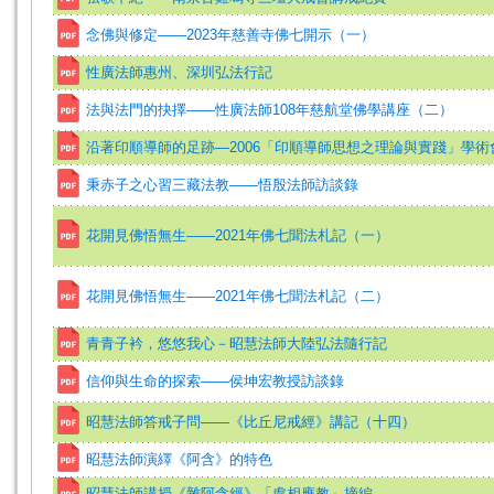
念佛與修定——2023年慈善寺佛七開示（一）
性廣法師惠州、深圳弘法行記
法與法門的抉擇——性廣法師108年慈航堂佛學講座（二）
沿著印順導師的足跡—2006「印順導師思想之理論與實踐」學術
秉赤子之心習三藏法教——悟殷法師訪談錄
花開見佛悟無生——2021年佛七聞法札記（一）
花開見佛悟無生——2021年佛七聞法札記（二）
青青子衿，悠悠我心－昭慧法師大陸弘法隨行記
信仰與生命的探索——侯坤宏教授訪談錄
昭慧法師答戒子問——《比丘尼戒經》講記（十四）
昭慧法師演繹《阿含》的特色
昭慧法師講授《雜阿含經》「處相應教」摘編