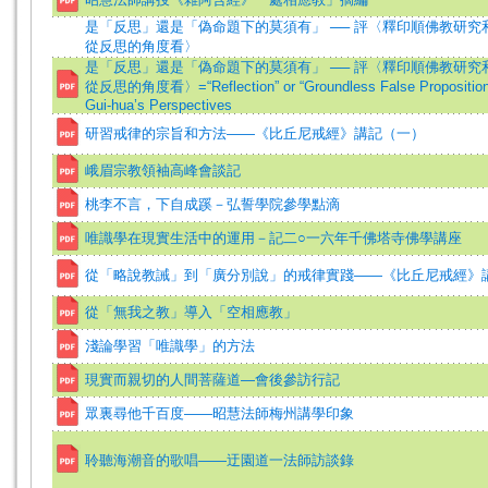
是「反思」還是「偽命題下的莫須有」 ── 評〈釋印順佛教研究和
從反思的角度看〉
是「反思」還是「偽命題下的莫須有」 ── 評〈釋印順佛教研究和
從反思的角度看〉=“Reflection” or “Groundless False Proposition
Gui-hua’s Perspectives
研習戒律的宗旨和方法——《比丘尼戒經》講記（一）
峨眉宗教領袖高峰會談記
桃李不言，下自成蹊－弘誓學院參學點滴
唯識學在現實生活中的運用－記二○一六年千佛塔寺佛學講座
從「略說教誡」到「廣分別說」的戒律實踐——《比丘尼戒經》
從「無我之教」導入「空相應教」
淺論學習「唯識學」的方法
現實而親切的人間菩薩道—會後參訪行記
眾裏尋他千百度——昭慧法師梅州講學印象
聆聽海潮音的歌唱——迂園道一法師訪談錄