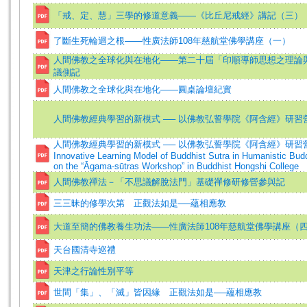
「戒、定、慧」三學的修道意義——《比丘尼戒經》講記（三）
了斷生死輪迴之根——性廣法師108年慈航堂佛學講座（一）
人間佛教之全球化與在地化——第二十屆「印順導師思想之理論
議側記
人間佛教之全球化與在地化——圓桌論壇紀實
人間佛教經典學習的新模式 ── 以佛教弘誓學院《阿含經》研習
人間佛教經典學習的新模式 ── 以佛教弘誓學院《阿含經》研習營為
Innovative Learning Model of Buddhist Sutra in Humanistic Bu
on the “Āgama-sūtras Workshop” in Buddhist Hongshi College
人間佛教禪法－「不思議解脫法門」基礎禪修研修營參與記
三三昧的修學次第 正觀法如是──蘊相應教
大道至簡的佛教養生功法——性廣法師108年慈航堂佛學講座（
天台國清寺巡禮
天津之行論性別平等
世間「集」、「滅」皆因緣 正觀法如是──蘊相應教