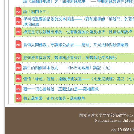
論《瑜伽師地論》之「四種所緣境事」 ── 禪觀所緣普遍性與對
論「四門不生」
學術很重要的是依於文本講話——〈對印順導師「解脫門」的著
現場回應
禪定是可以訓練出來的，也有嚴謹的次第及標準－性廣法師說禪
薪傳人間佛教，守護印公故居——慧理、常光法師與妙雲蘭若
懸壺濟世拔眾苦、醫道獨步譽香江－劉醫師赴港巡醫記
護生的四個基本原則——《比丘尼戒經》講記（九）
體悟「緣起」智慧，遠離持戒誤區——《比丘尼戒經》講記（七
觀十一項心善解脫 正觀法如是──蘊相應教
觀五蘊無常 正觀法如是－蘊相應教
国立台湾大学
文学部仏教学セン
National Taiwan Universi
doi:10.6681