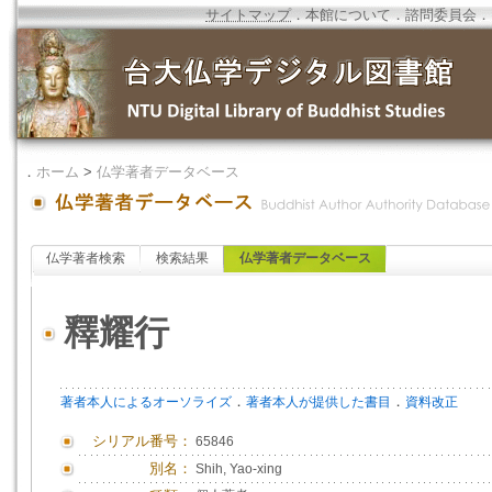
サイトマップ
．
本館について
．
諮問委員会
．
．
ホーム
>
仏学著者データベース
仏学著者検索
検索結果
仏学著者データベース
釋耀行
．
．
著者本人によるオーソライズ
著者本人が提供した書目
資料改正
シリアル番号：
65846
別名：
Shih, Yao-xing