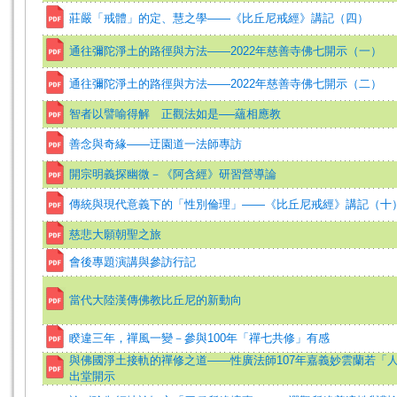
莊嚴「戒體」的定、慧之學——《比丘尼戒經》講記（四）
通往彌陀淨土的路徑與方法——2022年慈善寺佛七開示（一）
通往彌陀淨土的路徑與方法——2022年慈善寺佛七開示（二）
智者以譬喻得解 正觀法如是──蘊相應教
善念與奇緣——迂園道一法師專訪
開宗明義探幽微－《阿含經》研習營導論
傳統與現代意義下的「性別倫理」——《比丘尼戒經》講記（十
慈悲大願朝聖之旅
會後專題演講與參訪行記
當代大陸漢傳佛教比丘尼的新動向
睽違三年，禪風一變－參與100年「禪七共修」有感
與佛國淨土接軌的禪修之道——性廣法師107年嘉義妙雲蘭若「
出堂開示