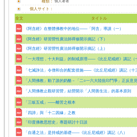
種類：
個人著者
個人サイト：
全文
タイトル
《阿含經》在整體佛教中的地位——「阿含」導讀（一）
《阿含經》研習營性廣法師禪修開示摘記（下）
《阿含經》研習營性廣法師禪修開示摘記（上）
「一大理想，十大利益」的制戒原理——《比丘尼戒經》講記（
「七滅諍法」令僧和合的配套措施——《比丘尼戒經》講記（十
「人間佛教」動了誰的奶酪－「二○一六大陸批印鬥爭」正反意
「人間佛教止觀研習營」結營開示「人間善生法」的基本原則
「三皈五戒」——離苦之根本
「四諦」與「十二因緣」之教
「印度佛教思想史」專題研討十日談
「自通之法」是持戒的基礎——《比丘尼戒經》講記（八）