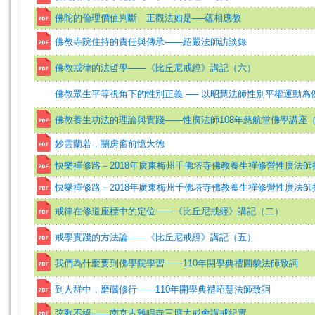
佛陀的倫理價值判斷 正觀法如是──蘊相應教
佛教寺院住持的責任與傳承——紹嚴法師訪談錄
佛教戒律的法哲學——《比丘尼戒經》講記（六）
佛教眾生平等視角下的性別正義 ── 以昭慧法師性別平權運動為
佛教養生功法的理論與實踐——性廣法師108年慈航堂佛學講座
妙雲蘭若，關房窗前憶大德
快樂禪修路－2018年廣東梅州千佛塔寺佛教養生禪修營性廣法
快樂禪修路－2018年廣東梅州千佛塔寺佛教養生禪修營性廣法
戒律在修道座標中的定位——《比丘尼戒經》講記（二）
戒學實踐的方法論——《比丘尼戒經》講記（五）
我們為什麼要到佛學院學習——110年開學典禮圓貌法師致詞
到人群中，磨礪修行——110年開學典禮昭慧法師致詞
弦歌不絕——南京古雞鳴寺三壇大戒會講戒紀實