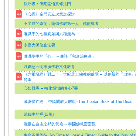
觀呼吸：佛陀開悟實修法門
《心經》空門安立次第之探討
不出世的奇葩：南傳佛教第一人，佛使尊者
唯識學的七種真如與六種無為
永嘉大師修止法要
唯識學中的「心」 -- 兼談「完形治療派」
以創意五明推廣佛教文化教育
《六祖壇經》對二十一世紀居士佛教的啟示 -- 以創新的「自性」
範圍
心如野馬 -- 轉化煩惱的修心7要
藏密度亡經 -- 中陰聞教大解脫=The Tibetan Book of The Dead
武藝中的禪(四版)
飛揚在自由之邦的黃袍 -- 泰國佛教面面觀
生命不再等待=No Time to Lose: A Timely Guide to the Way of t