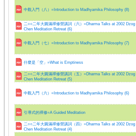
中觀入門（八）=Introduction to Madhyamika Philosophy (8)
二○○二年大圓滿禪修營講詞（六）=Dharma Talks at 2002 Dzog
Chen Meditation Retreat (6)
中觀入門（七）=Introduction to Madhyamika Philosophy (7)
什麼是「空」=What is Emptiness
二○○二年大圓滿禪修營講詞（五）=Dharma Talks at 2002 Dzog
Chen Meditation Retreat (5)
中觀入門（六）=Introduction to Madhyamika Philosophy (6)
引導式的禪修=A Guided Meditation
二○○二年大圓滿禪修營講詞（四）=Dharma Talks at 2002 Dzog
Chen Meditation Retreat (4)