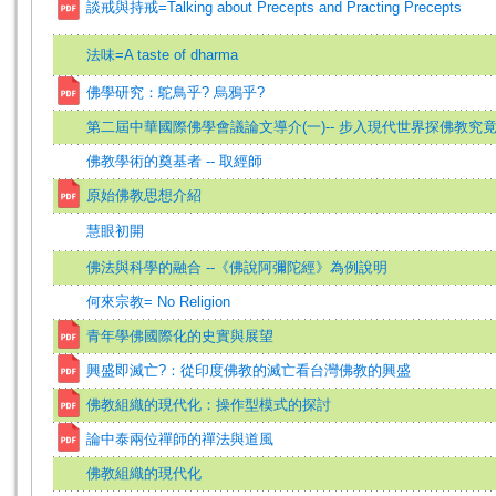
談戒與持戒=Talking about Precepts and Practing Precepts
法味=A taste of dharma
佛學研究：鴕鳥乎? 烏鴉乎?
第二屆中華國際佛學會議論文導介(一)-- 步入現代世界探佛教究
佛教學術的奠基者 -- 取經師
原始佛教思想介紹
慧眼初開
佛法與科學的融合 --《佛說阿彌陀經》為例說明
何來宗教= No Religion
青年學佛國際化的史實與展望
興盛即滅亡?：從印度佛教的滅亡看台灣佛教的興盛
佛教組織的現代化：操作型模式的探討
論中泰兩位禪師的禪法與道風
佛教組織的現代化