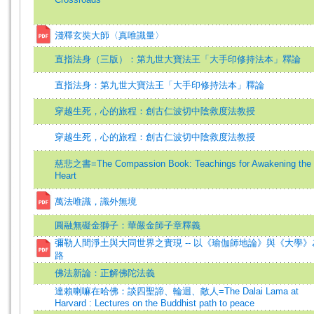
淺釋玄奘大師〈真唯識量〉
直指法身（三版）：第九世大寶法王「大手印修持法本」釋論
直指法身：第九世大寶法王「大手印修持法本」釋論
穿越生死，心的旅程：創古仁波切中陰救度法教授
穿越生死，心的旅程：創古仁波切中陰救度法教授
慈悲之書=The Compassion Book: Teachings for Awakening the
Heart
萬法唯識，識外無境
圓融無礙金獅子：華嚴金師子章釋義
彌勒人間淨土與大同世界之實現 -- 以《瑜伽師地論》與《大學》
路
佛法新論：正解佛陀法義
達賴喇嘛在哈佛：談四聖諦、輪迴、敵人=The Dalai Lama at
Harvard : Lectures on the Buddhist path to peace