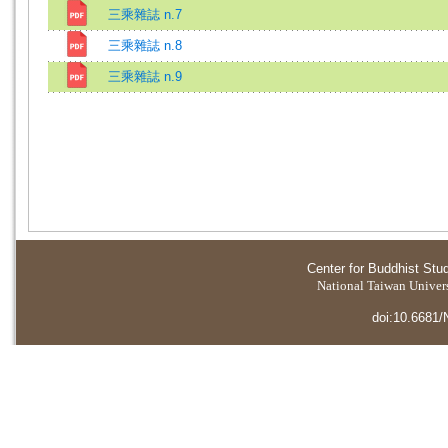
三乘雜誌 n.7
三乘雜誌 n.8
三乘雜誌 n.9
Center for Buddhist Stu
National Taiwan Universi
doi:10.6681