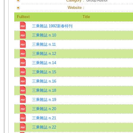
Category：
Group Author
Website：
Fulltext
Title
三乘雜誌 1992新春特刊
三乘雜誌 n.10
三乘雜誌 n.11
三乘雜誌 n.12
三乘雜誌 n.14
三乘雜誌 n.15
三乘雜誌 n.16
三乘雜誌 n.18
三乘雜誌 n.19
三乘雜誌 n.20
三乘雜誌 n.21
三乘雜誌 n.22