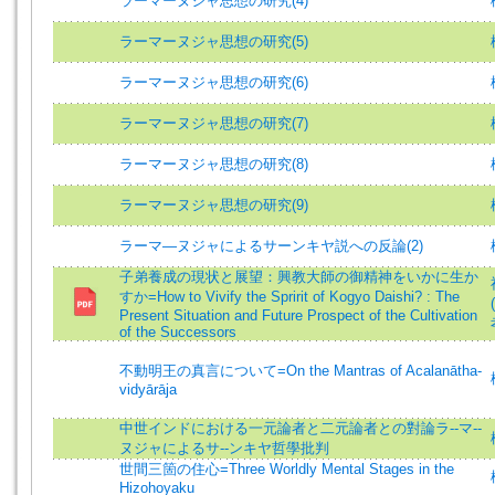
ラーマーヌジャ思想の研究(4)
ラーマーヌジャ思想の研究(5)
ラーマーヌジャ思想の研究(6)
ラーマーヌジャ思想の研究(7)
ラーマーヌジャ思想の研究(8)
ラーマーヌジャ思想の研究(9)
ラーマ―ヌジャによるサーンキヤ説への反論(2)
子弟養成の現状と展望：興教大師の御精神をいかに生か
すか=How to Vivify the Spririt of Kogyo Daishi? : The
Present Situation and Future Prospect of the Cultivation
of the Successors
不動明王の真言について=On the Mantras of Acalanātha-
vidyārāja
中世インドにおける一元論者と二元論者との對論ラ--マ--
ヌジャによるサ--ンキヤ哲學批判
世間三箇の住心=Three Worldly Mental Stages in the
Hizohoyaku