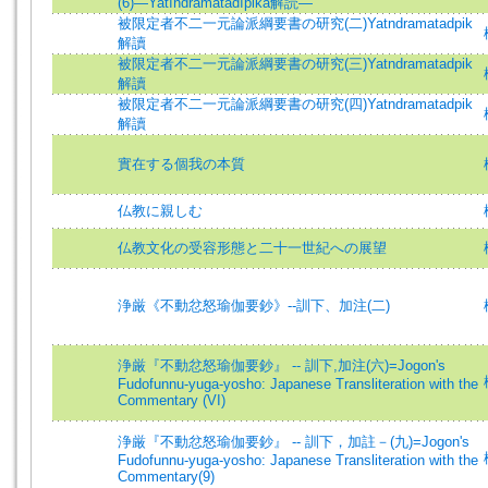
(6)―Yatīndramatadīpikā解読―
被限定者不二一元論派綱要書の研究(二)Yatndramatadpik
解讀
被限定者不二一元論派綱要書の研究(三)Yatndramatadpik
解讀
被限定者不二一元論派綱要書の研究(四)Yatndramatadpik
解讀
實在する個我の本質
仏教に親しむ
仏教文化の受容形態と二十一世紀への展望
浄厳《不動忿怒瑜伽要鈔》--訓下、加注(二)
浄厳『不動忿怒瑜伽要鈔』 -- 訓下,加注(六)=Jogon's
Fudofunnu-yuga-yosho: Japanese Transliteration with the
Commentary (VI)
浄厳『不動忿怒瑜伽要鈔』 -- 訓下，加註－(九)=Jogon's
Fudofunnu-yuga-yosho: Japanese Transliteration with the
Commentary(9)