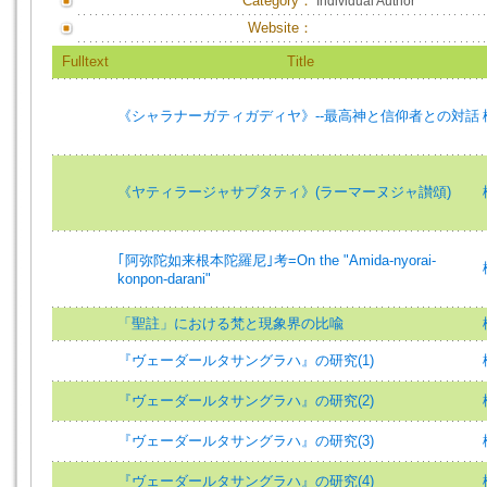
Category：
Individual Author
Website：
Fulltext
Title
《シャラナーガティガディヤ》--最高神と信仰者との対話
《ヤティラージャサプタティ》(ラーマーヌジャ讃頌)
｢阿弥陀如来根本陀羅尼｣考=On the "Amida-nyorai-
konpon-darani"
「聖註」における梵と現象界の比喩
『ヴェーダールタサングラハ』の研究(1)
『ヴェーダールタサングラハ』の研究(2)
『ヴェーダールタサングラハ』の研究(3)
『ヴェーダールタサングラハ』の研究(4)