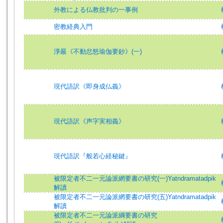
外教による仏教批判の一事例
密教経典入門
淨嚴《不動忿怒瑜伽要鈔》(一)
現代語訳《即身成仏義》
現代語訳《声字実相義》
現代語訳『般若心経秘鍵』
被限定者不二一元論派網要書の研究(一)Yatndramatadpik
解讀
被限定者不二一元論派網要書の研究(五)Yatndramatadpik
解讀
被限定者不二一元論派綱要書の研究