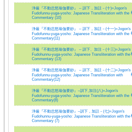
浄厳『不動忿怒瑜伽要鈔』 -- 訓下，加註－(十)=Jogon's
Fudofunnu-yuga-yosho: Japanese Transliteration with the
Commentary (10)
浄厳『不動忿怒瑜伽要鈔』 -- 訓下，加註－(十一)=Jogon's
Fudofunnu-yuga-yosho: Japanese Transliteration with the
Commentary(11)
浄厳『不動忿怒瑜伽要鈔』 -- 訓下、加注－(十三)=Jogon's
Fudohunnu-yuga-yosho: Japanese Transliteration with the
Commentary (13)
浄厳『不動忿怒瑜伽要鈔』 -- 訓下、加註－(十二)=Jogon's
Fudofunnu-yuga-yosho: Japanese Transliteration with
Commentary(12)
浄厳『不動忿怒瑜伽要鈔』--訓下,加注(八)=Jogon's
Fudofunnu-yuga-yosho: Japanese Transliteration with the
Commentary(8)
浄厳『不動忿怒瑜伽要鈔』--訓下，加註－(七)=Jogon's
Fudohunnu-yuga-yosho: Japanese Transliteration with the
Commentary (7)