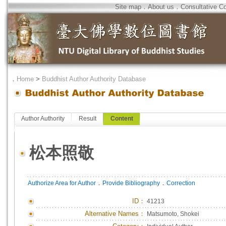
Site map
．
About us
．
Consultative C
．
Home
>
Buddhist Author Authority Database
Author Authority
Result
Content
松本照敬
．
．
Authorize Area for Author
Provide Bibliography
Correction
ID
：
41213
Alternative Names：
Matsumoto, Shokei