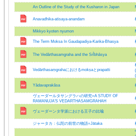
An Outline of the Study of the Kusharon in Japan
Anavadhika-atisaya-anandam
Mikkyo kyoten nyumon
The Term Moksa In Gaudapadiya-Karika-Bhasya
The Vedârthasamgraha and the SrÎbhâsya
Vedārthasaṃgrahaにおけるmokṣaとprapatti
Yâdavaprakâsa
ヴェーダールタサングラハの研究=A STUDY OF
RAMANUJA'S VEDARTHASAMGRAHAH
ヴェーダーンタ学派における王子の比喩
ジャータカ：仏陀の前世の物語=Jātaka