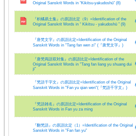
Original Sanskrit Words in “Kikitsu-yakudoshū” (8)
『枳橘易土集』の原語比定（9）=Identification of the
Original Sanskrit Words in “ Kikitsu - yakudoshū ” (9)
『唐梵文字』の原語比定=Identification of the Original
Sanskrit Words in "Tang fan wen zi" (『唐梵文字』)
『唐梵両語双対集』の原語比定=Identification of the
Original Sanskrit Words in "Tang fan liang yu shuang dui
ji"
『梵語千字文』の原語比定=Identification of the Original
Sanskrit Words in "Fan yu qian wen"(『梵語千字文』)
『梵語雑名』の原語比定=Identification of the Original
Sanskrit Words in Fan yu za ming
『翻梵語』の原語比定（1）=Identification of the Original
Sanskrit Words in "Fan fan yu"