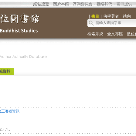
網站導覽
．
關於本館
．
諮詢委員會
．
聯絡我們
．
書目提供
．
｜
書目
｜
佛學著者
｜
站內
｜
檢索系統
．
全文專區
．
數位
範資料
校正著者資訊
たけし