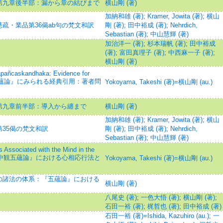
第九章後半部：漏から章の結びまで
横山剛 (著)
加納和雄 (著)
;
Kramer, Jowita (著)
;
横山
疏・業品第36偈ab句の梵文和訳
剛 (著)
;
田中裕成 (著)
;
Nehrdich,
Sebastian (著)
;
中山慧輝 (著)
加治洋一 (著)
;
杉本瑞帆 (著)
;
田中裕成
(著)
;
富田真理子 (著)
;
中西麻一子 (著)
;
横山剛 (著)
apañcaskandhaka: Evidence for
ip=『中観五蘊論』にみられる経典引用：著者問
Yokoyama, Takeshi (著)=横山剛 (au.)
第九章前半部：導入から纏まで
横山剛 (著)
加納和雄 (著)
;
Kramer, Jowita (著)
;
横山
35偈の梵文和訳
剛 (著)
;
田中裕成 (著)
;
Nehrdich,
Sebastian (著)
;
中山慧輝 (著)
es Associated with the Mind in the
aka=『中観五蘊論』における心相応行法と
Yokoyama, Takeshi (著)=横山剛 (au.)
の諸法の体系：『五蘊論』における
横山剛 (著)
八尾史 (著)
;
一色大悟 (著)
;
横山剛 (著)
;
石田一裕 (著)
;
梶哲也 (著)
;
田中裕成 (著)
石田一裕 (著)=Ishida, Kazuhiro (au.)
;
一