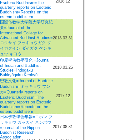
2018.12
Esoteric Buddhism=The
quarterly reports on Esoteric
Buddhism=Repcrits on the
esteric buddhisem
国際仏教学大学院大学研究紀
要=Journal of the
International College for
Advanced Buddhist Studies=
2018.03.31
コクサイ ブッキョウガク ダ
イガクイン ダイガク ケンキ
ュウ キヨウ
印度學佛教學研究 =Journal
of Indian and Buddhist
2018.03.25
Studies=Indogaku
Bukkyōgaku Kenkyū
密教文化=Journal of Esoteric
Buddhism=ミッキョウ ブン
カ=Quarterly reports on
2017.12
Esoteric Buddhism=The
quarterly reports on Esoteric
Buddhism=Repcrits on the
esteric buddhisem
日本佛敎學會年報=ニホン ブ
ッキョウ ガッカイ ネンポウ
2017.08.31
=journal of the Nippon
Buddhist Research
Association