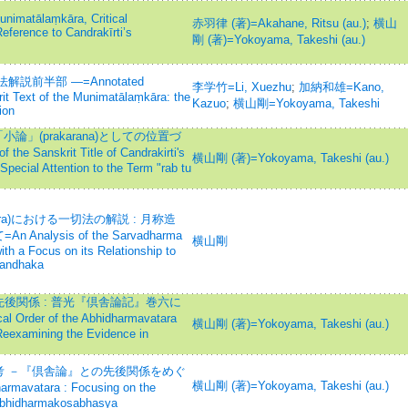
nimatālaṃkāra, Critical
赤羽律 (著)=Akahane, Ritsu (au.)
;
横山
Reference to Candrakīrti’s
剛 (著)=Yokoyama, Takeshi (au.)
前半部 —=Annotated
李学竹=Li, Xuezhu
;
加納和雄=Kano,
it Text of the Munimatālaṃkāra: the
Kazuo
;
横山剛=Yokoyama, Takeshi
ion
論」(prakarana)としての位置づ
 Sanskrit Title of Candrakirti's
横山剛 (著)=Yokoyama, Takeshi (au.)
 Special Attention to the Term "rab tu
ara)における一切法の解説 : 月称造
lysis of the Sarvadharma
横山剛
th a Focus on its Relationship to
kandhaka
後関係 : 普光『倶舎論記』巻六に
rder of the Abhidharmavatara
横山剛 (著)=Yokoyama, Takeshi (au.)
eexamining the Evidence in
 －『倶舎論』との先後関係をめぐ
横山剛 (著)=Yokoyama, Takeshi (au.)
rmavatara : Focusing on the
 Abhidharmakosabhasya