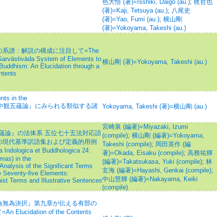
色大悟 (著)=Isshiki, Daigo (au.)
;
梶哲也
(著)=Kaji, Tetsuya (au.)
;
八尾史
(著)=Yao, Fumi (au.)
;
横山剛
(著)=Yokoyama, Takeshi (au.)
系譜：解説の構成に注目して=The
 Sarvāstivāda System of Elements to
横山剛 (著)=Yokoyama, Takeshi (au.)
n Buddhism: An Elucidation through a
ntents
nts in the
aka=『中観五蘊論』にみられる類似する諸
Yokoyama, Takeshi (著)=横山剛 (au.)
宮崎泉 (編著)=Miyazaki, Izumi
五蘊論』の法体系 五位七十五法対応語
(compile)
;
横山剛 (編著)=Yokoyama,
の現代基準訳語集および定義的用例
Takeshi (compile)
;
岡田英作 (編
logica et Buddhologica 24:
著)=Okada, Eisaku (compile)
;
高務祐輝
mas) in the
(編著)=Takatsukasa, Yuki (compile)
;
林
lysis of the Significant Terms
玄海 (編著)=Hayashi, Genkai (compile)
;
 Seventy-five Elements:
中山慧輝 (編著)=Nakayama, Keiki
st Terms and Illustrative Sentences
(compile)
為無為決択』第九章が伝える有部の
cidation of the Contents