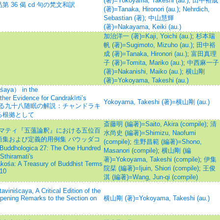
(著)=Yokoyama, Takeshi (au.)
;
田中裕成
36 偈 cd 句の梵文和訳
(著)=Tanaka, Hironori (au.)
;
Nehrdich,
Sebastian (著)
;
中山慧輝
(著)=Nakayama, Keiki (au.)
加治洋一 (著)=Kaji, Yoichi (au.)
;
杉本瑞
帆 (著)=Sugimoto, Mizuho (au.)
;
田中裕
成 (著)=Tanaka, Hironori (au.)
;
富田真理
子 (著)=Tomita, Mariko (au.)
;
中西麻一子
(著)=Nakanishi, Maiko (au.)
;
横山剛
(著)=Yokoyama, Takeshi (au.)
nuśaya） in the
er Evidence for Candrakīrti’s
Yokoyama, Takeshi (著)=横山剛 (au.)
における九十八随眠の解説：チャンドラキ
る根拠として
斎藤明 (編著)=Saito, Akira (compile)
;
清
ラマティ『五薀論釈』における五位百
水尚史 (編著)=Shimizu, Naofumi
集および定義的用例集 バウッダコ
(compile)
;
生野昌範 (編著)=Shono,
Buddhologica 27: The One Hundred
Masanori (compile)
;
横山剛 (編
Sthiramati's
著)=Yokoyama, Takeshi (compile)
;
伊集
ośa: A Treasury of Buddhist Terms
院栞 (編著)=Ijuin, Shiori (compile)
;
王俊
 10
淇 (編著)=Wang, Jun-qi (compile)
viniścaya, A Critical Edition of the
 Opening Remarks to the Section on
横山剛 (著)=Yokoyama, Takeshi (au.)