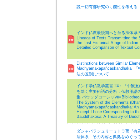
説一切有部研究の可能性を考える
インド仏教最後期へと至る法体系の
Lineage of Texts Transmitting the
the Last Historical Stage of India
Detailed Comparison of Textual Co
Distinctions between Similar Eleme
Madhyamakapañcaskandh
法の区別について
インド学仏教学叢書 24：『中観
を除く主要術語の分析：仏教用語
集 バウッダコーシャⅦ=Bibliotheca Indo
The System of the Elements (Dhar
Madhyamakapañcaskandhaka: An Ana
Except Those Corresponding to the
Bauddhakośa: A Treasury of Buddhi
ダシャバラシュリーミトラ著『有
法体系 : その内容と典拠をめぐって=An Elu