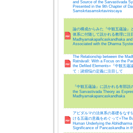
and Source of the Sarvastivada S
Presented in the 9th Chapter of Da
Samskrtasamskrtaviniscaya
論の構成からみた『中観五蘊論』
体系に付随して説かれる教理に注目して=Tex
Madhyamakapañcaskandhaka and t
Associated with the Dharma Syst
The Relationship between the Ma
Ratnāvalī: With a Focus on the Para
the Defiled Elements=
て：諸煩悩の定義に注目して
『中観五蘊論』に説かれる有部説の帰属をめぐ
the Sarvastivada Theory as Expres
Madhyamakapancaskandhaka
アビダルマの法体系の基礎をなす
ける五蘊の意義をめぐって=The Buddhist
Human Underlying the Abhidharma C
Significance of Pancaskandha in t