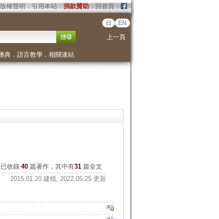
版權聲明
．
引用本站
．
捐款贊助
．
回首頁
．
日
EN
上一頁
佛典
．
語言教學
．
相關連結
已收錄
40
篇著作，其中有
31
篇全文
2015.01.20 建檔, 2022.05.25 更新