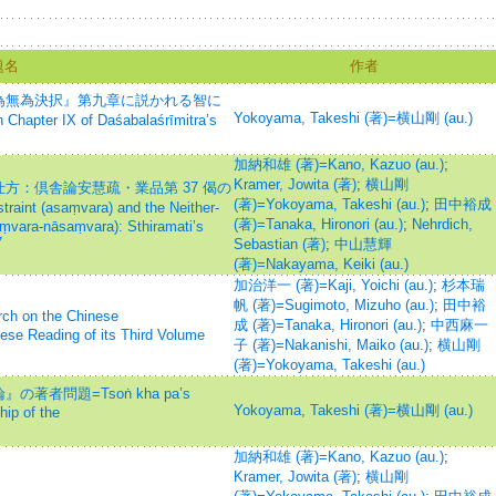
題名
作者
為無為決択』第九章に説かれる智に
Yokoyama, Takeshi (著)=横山剛 (au.)
apter IX of Daśabalaśrīmitra’s
加納和雄 (著)=Kano, Kazuo (au.)
;
Kramer, Jowita (著)
;
横山剛
方：倶舎論安慧疏・業品第 37 偈の
(著)=Yokoyama, Takeshi (au.)
;
田中裕成
aint (asaṃvara) and the Neither-
(著)=Tanaka, Hironori (au.)
;
Nehrdich,
saṃvara-nāsaṃvara): Sthiramati’s
7
Sebastian (著)
;
中山慧輝
(著)=Nakayama, Keiki (au.)
加治洋一 (著)=Kaji, Yoichi (au.)
;
杉本瑞
帆 (著)=Sugimoto, Mizuho (au.)
;
田中裕
n the Chinese
成 (著)=Tanaka, Hironori (au.)
;
中西麻一
se Reading of its Third Volume
子 (著)=Nakanishi, Maiko (au.)
;
横山剛
(著)=Yokoyama, Takeshi (au.)
者問題=Tsoṅ kha pa’s
Yokoyama, Takeshi (著)=横山剛 (au.)
hip of the
加納和雄 (著)=Kano, Kazuo (au.)
;
Kramer, Jowita (著)
;
横山剛