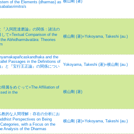
横山剛 (著)
ystem of the Elements (dharmas) as
sabalasrimitra's
と『入阿毘達磨論』の関係：諸法の
tual Comparison of the
横山剛 (著)=Yokoyama, Takeshi (au.)
he Abhidharmāvatāra: Theories
em
dhyamakapañcaskandhaka and the
llel Passages in the Definitions of
Yokoyama, Takeshi (著)=横山剛 (au.)
『中観五蘊論』と『宝行王正論』の関係につい
って=The Affiliation of
横山剛 (著)
sed in the
仏教的な人間理解：存在の分析にお
 Perspectives on Being
横山剛 (著)=Yokoyama, Takeshi (au.)
ategories, with a Focus on the
he Analysis of the Dharmas