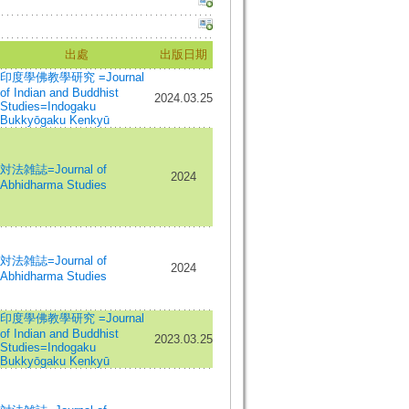
出處
出版日期
印度學佛教學研究 =Journal
of Indian and Buddhist
2024.03.25
Studies=Indogaku
Bukkyōgaku Kenkyū
対法雑誌=Journal of
2024
Abhidharma Studies
対法雑誌=Journal of
2024
Abhidharma Studies
印度學佛教學研究 =Journal
of Indian and Buddhist
2023.03.25
Studies=Indogaku
Bukkyōgaku Kenkyū