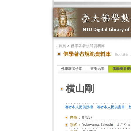
．
首頁
>
佛學著者規範資料庫
佛學著者檢索
查詢結果
佛學著者規
横山剛
．
．
著者本人提供授權
著者本人提供書目
序號：
97557
別名：
Yokoyama, Takeshi
=
よこやま