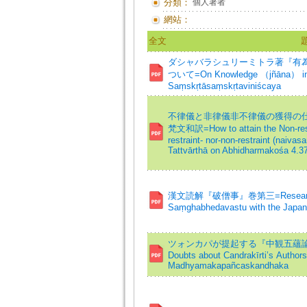
分類：
個人著者
網站：
全文
ダシャバラシュリーミトラ著『有
ついて=On Knowledge （jñāna） in Ch
Saṃskṛtāsaṃskṛtaviniścaya
不律儀と非律儀非不律儀の獲得の仕
梵文和訳=How to attain the Non-restr
restraint- nor-non-restraint (naiva
Tattvārthā on Abhidharmakośa 4.3
漢文読解『破僧事』巻第三=Research o
Saṃghabhedavastu with the Japane
ツォンカパが提起する『中観五蘊論』の著
Doubts about Candrakīrti’s Authors
Madhyamakapañcaskandhaka