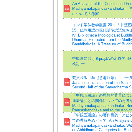
An Analysis of the Conditioned For
Madhyamakapañcaskandh
についての考察
インド学仏教学叢書 20：『中観
語：仏教用語の現代基準訳語集およ
Ⅳ=Bibliotheca Indologica et Buddh
Dharmas Extracted from the Mad
Bauddhakośa: A Treasury of Buddhi
中観派におけるprajJAの定義的
検討 ー
梵文和訳『牟尼意趣荘厳』 — 一切法解
Japanese Translation of the Sanskr
Second Half of the Sarvadharma S
『中観五蘊論』の思想的背景につい
達磨論』との関係についての再考察=On th
Madhyamakapancaskandhaka: Reexa
Pancaskandhaka and to the Abhid
『中観五蘊論』の著作目的 : ア
ての理解をめぐって=An Analysis of the
Madhyamakapañcaskandhaka: With 
on Abhidharma Categories for Budd