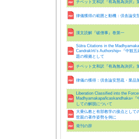
チベット文和訳『有為無為決択』
律儀獲得の範囲と動機：倶舎論安慧
漢文読解『破僧事』巻第一
Sūtra Citations in the Madhyamak
Candrakīrti’s Authorsh
題の根拠として
チベット文和訳『有為無為決択』
律儀の獲得：倶舎論安慧疏・業品第
Liberation Classified into the Forc
Madhyamakapañcaskandh
しての解脱について
大乗仏教と有部教学の接点として
世親の著作姿勢を例に
発刊の辞