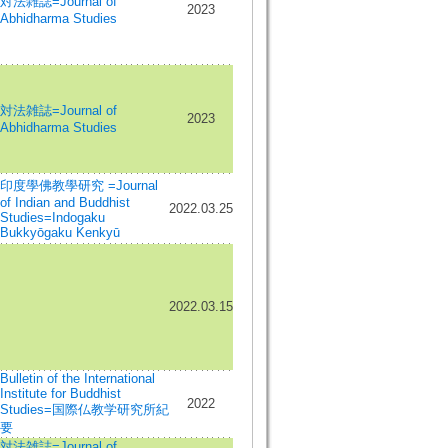
対法雑誌=Journal of
2023
Abhidharma Studies
対法雑誌=Journal of
2023
Abhidharma Studies
印度學佛教學研究 =Journal
of Indian and Buddhist
2022.03.25
Studies=Indogaku
Bukkyōgaku Kenkyū
2022.03.15
Bulletin of the International
Institute for Buddhist
2022
Studies=国際仏教学研究所紀
要
対法雑誌=Journal of