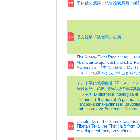
不律儀の獲得：倶舎論安慧疏・業品第 
漢文読解『破僧事』巻第二
The Ninety-Eight Proclivities （a
Madhyamakapañcaskandhaka: Furth
Authorship=『中観五蘊論』
ールティの真作を支持するさらな
インド学仏教学叢書 27：スティ
法対応語：仏教用語の現代基準訳語
ーシャⅩ=Bibliotheca Indologica et 
Elements (Dharma) of Yogācāra in 
Pañcaskandhakavibhāṣā: Bauddhak
and Illustrative Sentences Volume
Chapter IX of the Saṃskṛtāsaṃskṛta
Tibetan Text, the First Half: from
Envelopment (paryavasthāna)