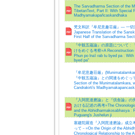
The Sarvadharma Section of the Mu
TibetanText, Part II: With Special 
Madhyamakapañcaskandhaka
梵文和訳『牟尼意趣荘厳』— 一切法解説
Japanese Translation of the Sanskr
First Half of the Sarvadharma Sect
『中観五蘊論』の原題について : 「小
けをめぐる考察=A Reconstruction of the
Phun po lna'i rab tu byed pa : With
byed pa"
『牟尼意趣荘厳』(Munimatalamk
『中観五蘊論』との関連をめぐって=An Ana
Section of the Munimatalamkara, wi
Candrakirti's Madhyamakapancas
『入阿毘達磨論』と『倶舎論』の先
おける記述の再考=The Chronological O
and the Abhidharmakosabhasya : R
Puguang's Jushelun ji
塞建陀羅造『入阿毘達磨論』成立考
って－=On the Origin of the Abhidha
Chronological Relationship to the