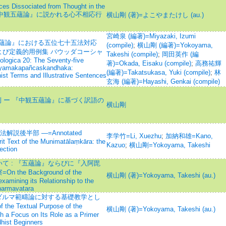
ces Dissociated from Thought in the
aka=『中観五蘊論』に説かれる心不相応行
横山剛 (著)=よこやまたけし (au.)
宮崎泉 (編著)=Miyazaki, Izumi
五蘊論』における五位七十五法対応
(compile)
;
横山剛 (編著)=Yokoyama,
び定義的用例集 バウッダコーシャ
Takeshi (compile)
;
岡田英作 (編
ologica 20: The Seventy-five
著)=Okada, Eisaku (compile)
;
高務祐輝
hyamakapañcaskandhaka:
(編著)=Takatsukasa, Yuki (compile)
;
林
st Terms and Illustrative Sentences
玄海 (編著)=Hayashi, Genkai (compile)
用例 ー 『中観五蘊論』に基づく訳語の
横山剛
説後半部 —=Annotated
李学竹=Li, Xuezhu
;
加納和雄=Kano,
it Text of the Munimatālaṃkāra: the
Kazuo
;
横山剛=Yokoyama, Takeshi
ection
て : 『五蘊論』ならびに『入阿毘
e Background of the
横山剛 (著)=Yokoyama, Takeshi (au.)
mining its Relationship to the
harmavatara
ビダルマ範疇論に対する基礎教学とし
 Textual Purpose of the
横山剛 (著)=Yokoyama, Takeshi (au.)
a Focus on Its Role as a Primer
hist Beginners