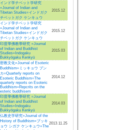
インド学チベット学研究
=Journal of Indian and
2015.12
Tibetan Studies=インドガク
チベットガク ケンキュウ
インド学チベット学研究
=Journal of Indian and
2015.12
Tibetan Studies=インドガク
チベットガク ケンキュウ
印度學佛教學研究 =Journal
of Indian and Buddhist
2015.03
Studies=Indogaku
Bukkyōgaku Kenkyū
密教文化=Journal of Esoteric
Buddhism=ミッキョウ ブン
カ=Quarterly reports on
2014.12
Esoteric Buddhism=The
quarterly reports on Esoteric
Buddhism=Repcrits on the
esteric buddhisem
印度學佛教學研究 =Journal
of Indian and Buddhist
2014.03
Studies=Indogaku
Bukkyōgaku Kenkyū
仏教史学研究=Journal of the
History of Buddhism=ブッキ
2013.11.25
ョウ シガク ケンキュウ=The