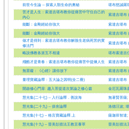
前世今生論 -- 探索人類生命的奧秘
堪布慈誠羅
苦才是人生：索達吉堪布教你從痛苦中守住自己的
索達吉堪布 (
內心
能斷：金剛經給你強大
索達吉堪布
能斷：金剛經給你強大
索達吉堪布 (
做才是得到：索達吉堪布教你解脫生老病死苦的實
索達吉堪布 (
修法門
略說佛教各派互不相違
堪布索達吉
殘酷才是青春：索達吉堪布教你從痛苦中提煉人生
索達吉堪布
無罣礙：《心經》讓你放下
索達吉堪布 (
量理寶藏論釋：五大論之因明(全二冊)
索達吉堪布
開啟修心門扉: 趨入菩提道次第論之修心篇
金厄瓦羅珠
慧光集(二十七) -- 入行論釋．善說海
無著賢菩薩
慧光集(二十九) -- 俱舍論釋
洛德汪波
;
慧光集(十七) -- 格言寶藏論釋.上
薩迦班智達
慧光集(十九) -- 晉美彭措法王教言薈萃
晉美彭措法