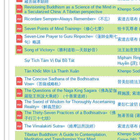
藏菩薩本願經
Revisioning Buddhism as a Science of the Mind in
Khenpo Sod
a Secularized China: A Tibetan perspective
Ricordare Sempre=Always Remember=《不忘》
索達吉堪布 (
Seven Points of Mind Training=《修心七要》
恰卡瓦尊者 (
Seven-Line Prayer to Guru Rinpoche=《蓮師金剛七
索達吉堪布 
句》略講
Song of Victory=《勝利道歌—天鼓妙音》
法王如意寶晉
Mipham Rin
Sự Tích Tám Vị Đại Bồ Tát
Huyền (譯)
;
Tàn Khốc Mới Là Thanh Xuân
Khenpo Sod
The Concise Sadhana of the Bodhisattva
晉美彭措法王
Vow=《菩薩戒略軌》
The Questions of the Naga King Sagara《佛為娑伽
釋施護
;
索
羅龍王所說大乘經》（十善業道經）
The Sword of Wisdom for Thoroughly Ascertaining
麥彭仁波切 (
Reality=《解義慧劍》
The Thirty-Seven Practices of a Bodhisattva=《佛
無著菩薩 (著
子行三十七頌》
The Vimalakirti Sutra=《維摩詰所說經》
索達吉堪布 (
Khenpo Sod
Tibetan Buddhism: A Guide to Contemplation,
Meditation and Transforming Your Mind
Group (編)
;