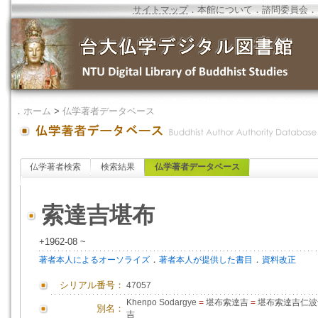
サイトマップ
．
本館について
．
諮問委員会
．
．
ホーム
>
仏学著者データベース
仏学著者検索
検索結果
仏学著者データベース
索達吉堪布
+1962-08 ~
．
．
著者本人によるオーソライズ
著者本人が提供した書目
資料改正
シリアル番号：
47057
Khenpo Sodargye
=
堪布索達吉
=
堪布索達吉仁
別名：
吉