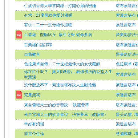
仁波切香港大學答問錄：打開心扉的密鑰
堪布索達吉
有求：21度母給你愛與溫暖
索達吉堪布 (
有求：二十一度母給你溫暖
索達吉堪布
百業經：能願比丘─殺生之報 短命多病
晉美彭措法
百業經白話譯釋
堪布索達吉
自我教言
晉美彭措法
色拉康卓自傳：二十世紀最偉大的女伏藏師
色拉康卓 (著
你在忙什麼？：與大師對話，藏傳佛法的12堂人生
索達吉堪布
智慧課
沒什麼放不下：索達吉堪布說人生斷捨離
索達吉堪布 (
究竟無我
索達吉堪布
來自雪域大士的妙音善說 -- 訣竅薈萃
堪布索達吉
來自雪域大士的妙音善說：訣竅薈萃（改版書）
晉美彭措
;
幸好有煩惱
索達吉堪布
前世今生論
慈誠羅珠
;