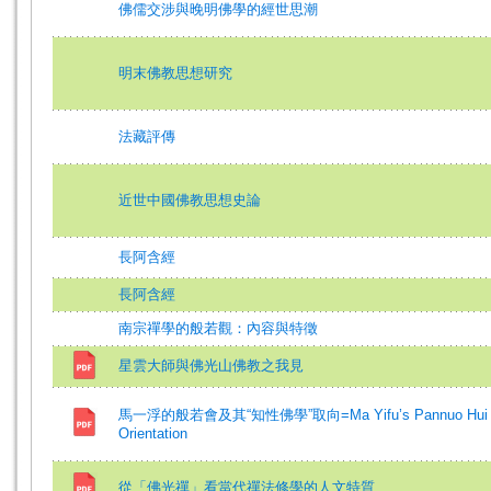
佛儒交涉與晚明佛學的經世思潮
明末佛教思想研究
法藏評傳
近世中國佛教思想史論
長阿含經
長阿含經
南宗禪學的般若觀：內容與特徵
星雲大師與佛光山佛教之我見
馬一浮的般若會及其“知性佛學”取向=Ma Yifu’s Pannuo Hui and Hi
Orientation
從「佛光禪」看當代禪法修學的人文特質