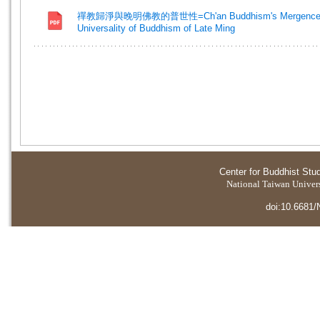
禪教歸淨與晚明佛教的普世性=Ch'an Buddhism's Mergence into 
Universality of Buddhism of Late Ming
Center for Buddhist Stu
National Taiwan Universi
doi:10.6681