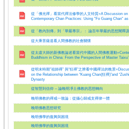
從「佛光禪」看當代禪法修學的人文特質=A Discussion on the Fea
Contemporary Chan Practices: Using "Fo Guang Chan" a
從「教內別傳」到「華嚴專宗」： 論百年華嚴的思想闡釋
從大乘菩薩道看人間佛教的社會關懷
從太虛大師的新佛教論述看當代中國的人間佛教運動=Contemporary 
Buddhism in China: From the Perspective of Master Taixu
從明末時期"祖師禪” 與“狂禪”之辨看中國禪法的晩景=Discussion Phi
on the Relationship between “Kuang Chan(狂禪)”and “Zus
Dynasty
從智慧到信仰 -- 論晚明凈土佛教的思想轉向
晚明佛教的禪戒一致論：從攝心歸戒支禪律一體
晚明佛教思想研究
晚明佛學的復興與困境
晚明佛學的復興與困境