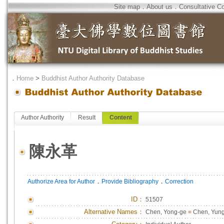
Site map
．
About us
．
Consultative C
．
Home
>
Buddhist Author Authority Database
Author Authority
Result
Content
陳永革
．
．
Authorize Area for Author
Provide Bibliography
Correction
ID
：
51507
Alternative Names：
Chen, Yong-ge
=
Chen, Yung