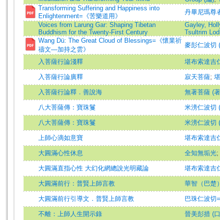
Transforming Suffering and Happiness into
丹畢尼瑪尊者
Enlightenment=《苦樂道用》
Voices from Larung Gar: Shaping Tibetan
Gayley, Holl
Buddhism for the Twenty-First Century
Tsultrim Lod
Wang Dü: The Great Cloud of Blessings=《懷業祈
麥彭仁波切 (
禱文—加持之雲》
入菩薩行論淺釋
堪布索達吉
入菩薩行論廣釋
寂天菩薩
;
入菩薩行論釋．善說海
無著菩薩 (著
八大菩薩傳：寶珠鬘
米滂仁波切 (
八大菩薩傳：寶珠鬘
米滂仁波切 (
上師心滴如意寶
堪布索達吉
大圓滿心性休息
全知無垢光
大圓滿直指心性 大幻化網總說光明藏論
堪布索達吉
大圓滿前行：普賢上師言教
華智（巴楚）
大圓滿前行引導文．普賢上師言教
巴珠仁波切=Pat
不離：上師人生開示錄
晉美彭措 (口