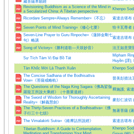
藏菩薩本願經
Revisioning Buddhism as a Science of the Mind in
Khenpo Sod
a Secularized China: A Tibetan perspective
Ricordare Sempre=Always Remember=《不忘》
索達吉堪布 (
Seven Points of Mind Training=《修心七要》
恰卡瓦尊者 (
Seven-Line Prayer to Guru Rinpoche=《蓮師金剛七
索達吉堪布 
句》略講
Song of Victory=《勝利道歌—天鼓妙音》
法王如意寶晉
Mipham Rin
Sự Tích Tám Vị Đại Bồ Tát
Huyền (譯)
;
Tàn Khốc Mới Là Thanh Xuân
Khenpo Sod
The Concise Sadhana of the Bodhisattva
晉美彭措法王
Vow=《菩薩戒略軌》
The Questions of the Naga King Sagara《佛為娑伽
釋施護
;
索
羅龍王所說大乘經》（十善業道經）
The Sword of Wisdom for Thoroughly Ascertaining
麥彭仁波切 (
Reality=《解義慧劍》
The Thirty-Seven Practices of a Bodhisattva=《佛
無著菩薩 (著
子行三十七頌》
The Vimalakirti Sutra=《維摩詰所說經》
索達吉堪布 (
Khenpo Sod
Tibetan Buddhism: A Guide to Contemplation,
Meditation and Transforming Your Mind
Group (編)
;