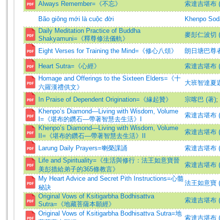
Always Remember=《不忘》
索達吉堪布 (
Bão giông mới là cuộc đời
Khenpo Sod
Daily Meditation Practice of Buddha
麥彭仁波切 (
Shakyamuni=《釋尊修法儀軌》
Eight Verses for Training the Mind=《修心八頌》
朗日塘巴尊者
Heart Sutra=《心經》
索達吉堪布 
Homage and Offerings to the Sixteen Elders=《十
大班智達夏迦
六羅漢禮供文》
In Praise of Dependent Origination=《緣起贊》
宗喀巴 (著)
;
Khenpo’s Diamond—Living with Wisdom, Volume
索達吉堪布 
I=《堪布的鑽石—帶著智慧去生活》I
Khenpo’s Diamond—Living with Wisdom, Volume
索達吉堪布 
II=《堪布的鑽石—帶著智慧去生活》II
Larung Daily Prayers=喇榮課誦
索達吉堪布 
Life and Spirituality=《生活與修行：法王如意寶晉
索達吉堪布 
美彭措給弟子的365條教言》
My Heart Advice and Secret Pith Instructions=心髓
法王如意寶 (
秘訣
Original Vows of Ksitigarbha Bodhisattva
索達吉堪布 
Sutra=《地藏菩薩本願經》
Original Vows of Ksitigarbha Bodhisattva Sutra=地
索達吉堪布 (