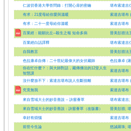
仁波切香港大學答問錄：打開心扉的密鑰
堪布索達吉
有求：21度母給你愛與溫暖
索達吉堪布 (
有求：二十一度母給你溫暖
索達吉堪布
百業經：能願比丘─殺生之報 短命多病
晉美彭措法
百業經白話譯釋
堪布索達吉
自我教言
晉美彭措法
色拉康卓自傳：二十世紀最偉大的女伏藏師
色拉康卓 (著
你在忙什麼？：與大師對話，藏傳佛法的12堂人生
索達吉堪布
智慧課
沒什麼放不下：索達吉堪布說人生斷捨離
索達吉堪布 (
究竟無我
索達吉堪布
來自雪域大士的妙音善說 -- 訣竅薈萃
堪布索達吉
來自雪域大士的妙音善說：訣竅薈萃（改版書）
晉美彭措
;
幸好有煩惱
索達吉堪布
前世今生論
慈誠羅珠
;