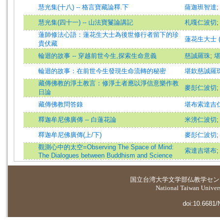
慧光集(十八) -- 格言寶藏論釋.下
薩迦班智達
慧光集(四十一) -- 山法寶鬘論講記
札嘎仁波切
蓮師修法心語：蓮花生大士為後世修行者留下的珍
蓮花生大士 (
貴伏藏
輪迴的故事 -- 穿越前世今生,探索生命意義
慈誠羅珠
;
輪迴的故事：在前世今生發現生命流轉的秘密
堪欽慈誠羅珠
藏傳佛教的淨土教言：修淨土者應以淨信意樂作教
麥彭仁波切
日論
藏傳佛教問答錄
堪布索達吉
釋迦牟尼佛廣傳 -- 白蓮花論
米滂仁波切
釋迦牟尼佛廣傳(上/下)
麥彭仁波切
觀測心中的太空=Observing The Space of Mind:
索達吉堪布
The Dialogues between Buddhism and Science
国立台湾大学
文学部仏教学セン
National Taiwan Universi
doi:10.6681