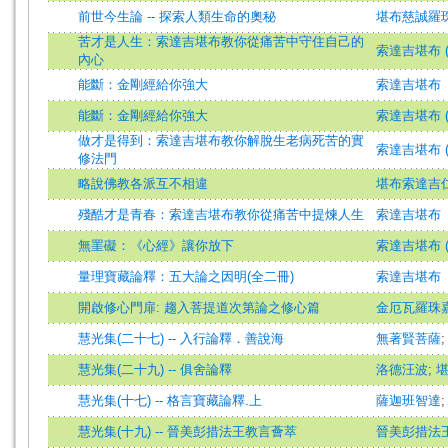
前世今生論 -- 探索人類生命的奧秘
堪布慈誠羅
苦才是人生：索達吉堪布教你從痛苦中守住自己的
索達吉堪布 (
內心
能斷：金剛經給你強大
索達吉堪布
能斷：金剛經給你強大
索達吉堪布 (
做才是得到：索達吉堪布教你解脫生老病死苦的實
索達吉堪布 (
修法門
略說佛教各派互不相違
堪布索達吉
殘酷才是青春：索達吉堪布教你從痛苦中提煉人生
索達吉堪布
無罣礙：《心經》讓你放下
索達吉堪布 (
量理寶藏論釋：五大論之因明(全二冊)
索達吉堪布
開啟修心門扉: 趨入菩提道次第論之修心篇
金厄瓦羅珠
慧光集(二十七) -- 入行論釋．善說海
無著賢菩薩
慧光集(二十九) -- 俱舍論釋
洛德汪波
;
慧光集(十七) -- 格言寶藏論釋.上
薩迦班智達
慧光集(十九) -- 晉美彭措法王教言薈萃
晉美彭措法