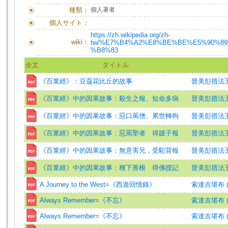
種類：
個人著者
個人サイト：
https://zh.wikipedia.org/zh-
wiki：
tw/%E7%B4%A2%E8%BE%BE%E5%90%8
%B8%83
全文
タイトル
《百業經》：豆蔻花比丘的故事
晉美彭措法
《百業經》中的因果故事：殺生之報、短命多病
晉美彭措法
《百業經》中的因果故事：惡口罵僧、累世轉狗
晉美彭措法
《百業經》中的因果故事：惡罵聖者 得跛子報
晉美彭措法
《百業經》中的因果故事：無意害兄，受駝背報
晉美彭措法
《百業經》中的因果故事：種下善根 得佛授記
晉美彭措法
A Journey to the West=《西遊回憶錄》
索達吉堪布 (
Always Remember=《不忘》
索達吉堪布 (
Always Remember=《不忘》
索達吉堪布 (