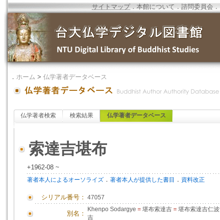
サイトマップ
．
本館について
．
諮問委員会
．
．
ホーム
>
仏学著者データベース
仏学著者検索
検索結果
仏学著者データベース
索達吉堪布
+1962-08 ~
．
．
著者本人によるオーソライズ
著者本人が提供した書目
資料改正
シリアル番号：
47057
Khenpo Sodargye
=
堪布索達吉
=
堪布索達吉仁
別名：
吉