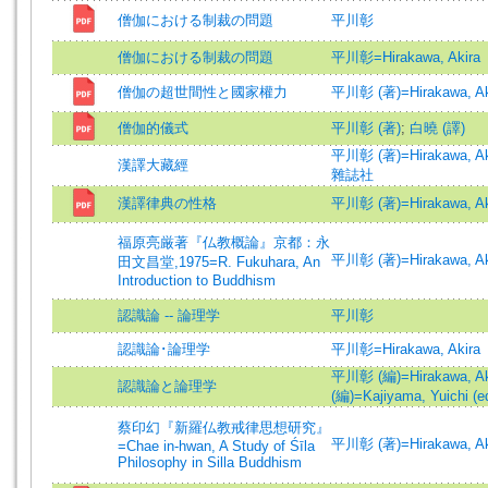
僧伽における制裁の問題
平川彰
僧伽における制裁の問題
平川彰=Hirakawa, Akira
僧伽の超世間性と國家權力
平川彰 (著)=Hirakawa, Aki
僧伽的儀式
平川彰 (著)
;
白曉 (譯)
平川彰 (著)=Hirakawa, Aki
漢譯大藏經
雜誌社
漢譯律典の性格
平川彰 (著)=Hirakawa, Aki
福原亮厳著『仏教概論』京都：永
平川彰 (著)=Hirakawa, Aki
田文昌堂,1975=R. Fukuhara, An
Introduction to Buddhism
認識論 -- 論理学
平川彰
認識論･論理学
平川彰=Hirakawa, Akira
平川彰 (編)=Hirakawa, Aki
認識論と論理学
(編)=Kajiyama, Yuichi (ed
蔡印幻『新羅仏教戒律思想研究』
平川彰 (著)=Hirakawa, Aki
=Chae in-hwan, A Study of Śīla
Philosophy in Silla Buddhism