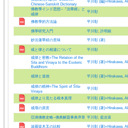
平川彰 (編)=Hirakawa, Aki
Chinese-Sanskrit Dictionary
佛教學インド思想--『法華經』と
平川彰
戒律
佛教學的方法論
平川彰
佛學研究入門
平川彰
;
許明銀
妙法蓮華経の意味
平川彰 (著)
戒と律との相違について
平川彰
戒律と密教=The Relation of the
平川彰 (著)=Hirakawa, Aki
Sila and Vinaya to the Esoteric
Buddhism
戒律と道徳
平川彰 (著)=Hirakawa, Aki
戒律の精神=The Spirit of Śīla-
平川彰
Vinaya
戒律より見たる根本真理
平川彰 (著)=Hirakawa, Aki
戒壇の原意
平川彰 (著)=Hirakawa, Aki
亞洲佛教史略--佛典解題事典序章
平川彰
;
藍吉富
波羅提木叉の比較
平川彰 (著)=Hirakawa, Aki