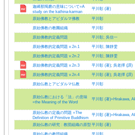
迦絺那羯磨の意味について=A
平川彰 (著)
study on the kathina-karman
原始佛教とアビダルマ佛教
平川彰
原始佛教の教團組織
平川彰
原始佛教的定義問題
平川彰
;
吳信一
原始佛教的定義問題 v.2n.1
平川彰
;
陳靜雯
原始佛教的定義問題 v.2n.2
平川彰
;
陳靜雯
原始佛教的定義問題 v.2n.3
平川彰 (著)
;
吳老擇 (譯)
原始佛教的定義問題 v.2n.4
平川彰 (著)
;
吳老擇 (譯)
原始仏教とアビダルマ仏教
平川彰
原始仏教における「法」の意味
平川彰 (著)=Hirakawa, Aki
=the Meaning of the Word
原始仏教の定義の問題 =The
平川彰 (著)=Hirakawa, Aki
Definition of Primitive Buddhism
原始仏教の研究 : 教団組織の原型
平川彰 (著)
原始仏教の教団組織
平川彰