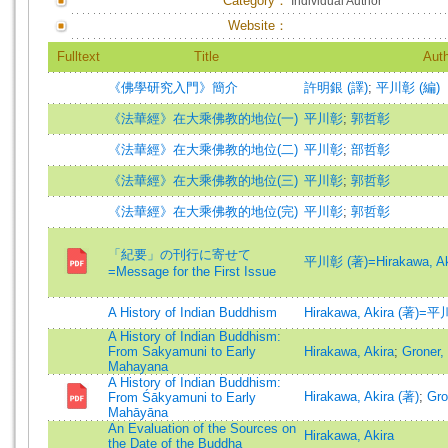
Category：
Individual Author
Website：
Fulltext
Title
Auth
《佛學研究入門》簡介
許明銀 (譯)
;
平川彰 (編)
《法華經》在大乘佛教的地位(一)
平川彰
;
郭哲彰
《法華經》在大乘佛教的地位(二)
平川彰
;
部哲彰
《法華經》在大乘佛教的地位(三)
平川彰
;
郭哲彰
《法華經》在大乘佛教的地位(完)
平川彰
;
郭哲彰
「紀要」の刊行に寄せて
平川彰 (著)=Hirakawa, Aki
=Message for the First Issue
A History of Indian Buddhism
Hirakawa, Akira (著)=平
A History of Indian Buddhism:
From Sakyamuni to Early
Hirakawa, Akira
;
Groner,
Mahayana
A History of Indian Buddhism:
Hirakawa, Akira (著)
;
Gro
From Śākyamuni to Early
Mahāyāna
An Evaluation of the Sources on
Hirakawa, Akira
the Date of the Buddha