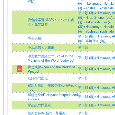
対照
(著)=Hakamaya, Noriaki (
(著)=Yoshizu, Yoshihide 
平川彰 (著)=Hirakawa, Aki
(著)=Hirai, Shunei (au.)
;
倶舎論索引 第3部：チベット語
(著)=Takahashi, So (au.)
引・蔵梵対照
(著)=Hakamaya, Noriaki (
(著)=Yoshizu, Yoshihide 
平川彰 (編)=Hirakawa, Aki
浄土思想
(編)
;
高崎直道 (編)
浄土思想と大乗戒
平川彰
浄土教の用語について=On the
平川彰 (著)=Hirakawa, Aki
Meaning of the Word “Jodokyo”
禅と戒律=Zen and the Buddhist
平川彰 (著)=Hirakawa, Aki
Precept
経録の問題点
平川彰
縁起と性起：華厳の唯心偈をめぐ
平川彰 (著)=Hirakawa, Aki
って
縁起と空=Pratītyasamutpāda and
平川彰 (著)=Hirakawa, Aki
śūnyatā
縁起説の問題点
平川彰 (著)=Hirakawa, Aki
脳死と仏教(脳死・尊厳死)
平川彰