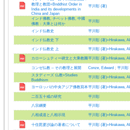
教理と教団=Bnddhist Order in
平川彰 (著)
India and its developments in
China and Japan
インド佛教, チベット佛教, 中國
平川彰
佛教：大乘とは何か
インド仏教史
平川彰
インド仏教史 下
平川彰 (著)=Hirakawa, Aki
インド仏教史 上
平川彰 (著)=Hirakawa, Aki
カローシュティー碑文と大乘教團
平川彰 (著)=Hirakawa, Aki
コンゼ仏教 -- その教理と展開
Conze, Edward
;
平川彰
スタディーズ 仏教=Studies
平川彰 (著)=Hirakawa, Aki
Buddhism
ヨーロッパの中央アジア佛教寫本
平川彰 (著)=Hirakawa, Aki
二百五十戒の研究
平川彰
八宗綱要
平川彰
八相成道と八相示現
平川彰 (著)=Hirakawa, Aki
十住毘婆沙論の著者について
平川彰 (著)=Hirakawa, Aki