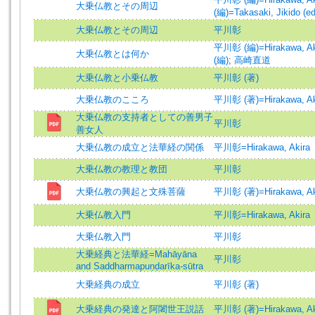
大乗仏教とその周辺
(編)=Takasaki, Jikido (ed
大乗仏教とその周辺
平川彰
平川彰 (編)=Hirakawa, Aki
大乗仏教とは何か
(編)
;
高崎直道
大乗仏教と小乗仏教
平川彰 (著)
大乗仏教のこころ
平川彰 (著)=Hirakawa, Aki
大乗仏教の支持者としての善男子
平川彰
善女人
大乗仏教の成立と法華経の関係
平川彰=Hirakawa, Akira
大乗仏教の教理と教団
平川彰
大乗仏教の興起と文殊菩薩
平川彰 (著)=Hirakawa, Aki
大乗仏教入門
平川彰=Hirakawa, Akira
大乗仏教入門
平川彰
大乗経典と法華経=Mahāyāna
平川彰
and Saddharmapuṇḍarīka-sūtra
大乗経典の成立
平川彰 (著)
大乗経典の発達と阿闍世王説話
平川彰 (著)=Hirakawa, Aki