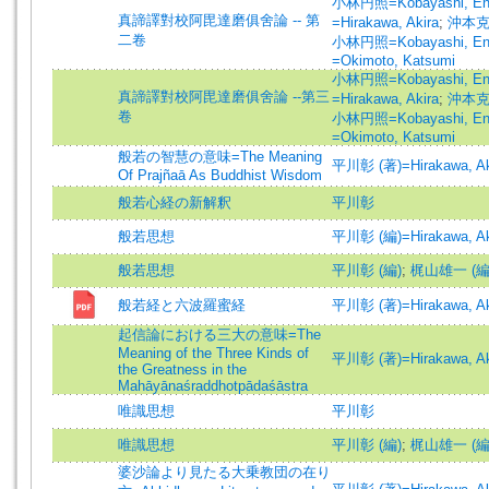
小林円照=Kobayashi, En
真諦譯對校阿毘達磨俱舍論 -- 第
=Hirakawa, Akira
;
沖本克己
二卷
小林円照=Kobayashi, En
=Okimoto, Katsumi
小林円照=Kobayashi, En
真諦譯對校阿毘達磨俱舍論 --第三
=Hirakawa, Akira
;
沖本克己
卷
小林円照=Kobayashi, En
=Okimoto, Katsumi
般若の智慧の意味=The Meaning
平川彰 (著)=Hirakawa, Aki
Of Prajñaā As Buddhist Wisdom
般若心経の新解釈
平川彰
般若思想
平川彰 (編)=Hirakawa, Aki
般若思想
平川彰 (編)
;
梶山雄一 (編
般若経と六波羅蜜経
平川彰 (著)=Hirakawa, Aki
起信論における三大の意味=The
Meaning of the Three Kinds of
平川彰 (著)=Hirakawa, Aki
the Greatness in the
Mahāyānaśraddhotpādaśāstra
唯識思想
平川彰
唯識思想
平川彰 (編)
;
梶山雄一 (編
婆沙論より見たる大乗教団の在り