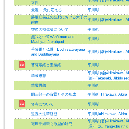
平川彰 (著)=Hirakawa, Aki
立性
最澄 -- 天に応える
平川彰
勝鬘経義疏の註釈における太子の
平川彰 (著)=Hirakawa, Aki
態度
智顗の戒体論について
平川彰
無我と中道=Anātman and
平川彰
Madhyamā pratipad
菩薩乗と仏乗 =Bodhisattvayāna
平川彰 (著)=Hirakawa, Aki
and Buddhayāna
菩薩蔵経と宝積経
平川彰
平川彰 (編)=Hirakawa, Aki
華厳思想
(編)=Takasaki, Jikido (ed
華厳思想
平川彰
開三顕一の背景とその形成
平川彰=Hirakawa, Akira
塔寺について
平川彰
道宣の法華経観
平川彰=Hirakawa, Akira
平川彰 (著)=Hirakawa, Aki
犍度部組織之原型的研究
(譯)=Tzu, Yang-chu (tr.)
;