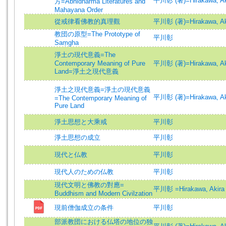
平川彰 (著)=Hirakawa, Aki
方=Abhidharma Literatures and
Mahayana Order
從戒律看佛教的真理觀
平川彰 (著)=Hirakawa, Aki
教団の原型=The Prototype of
平川彰
Saṃgha
淨土の現代意義=The
Contemporary Meaning of Pure
平川彰 (著)=Hirakawa, Aki
Land=淨土之現代意義
淨土之現代意義=淨土の現代意義
平川彰 (著)=Hirakawa, Aki
=The Contemporary Meaning of
Pure Land
淨土思想と大乘戒
平川彰
淨土思想の成立
平川彰
現代と仏教
平川彰
現代人のための仏教
平川彰
現代文明と佛教の對應=
平川彰 =Hirakawa, Akira
Buddhism and Modern Civilzation
現前僧伽成立の条件
平川彰
部派教団における仏塔の地位の独