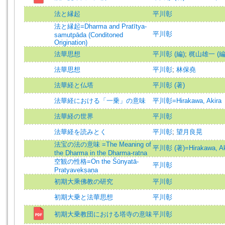
法と縁起
平川彰
法と縁起=Dharma and Pratītya-
平川彰
samutpāda (Conditoned
Origination)
法華思想
平川彰 (編)
;
梶山雄一 (編
法華思想
平川彰
;
林保堯
法華経と仏塔
平川彰 (著)
法華経における「一乗」の意味
平川彰=Hirakawa, Akira
法華経の世界
平川彰
法華経を読みとく
平川彰
;
望月良晃
法宝の法の意味 =The Meaning of
平川彰 (著)=Hirakawa, Aki
the Dharma in the Dharma-ratna
空観の性格=On the Śūnyatā-
平川彰
Pratyavekṣaṇa
初期大乘佛教の研究
平川彰
初期大乗と法華思想
平川彰
初期大乗教団における塔寺の意味
平川彰