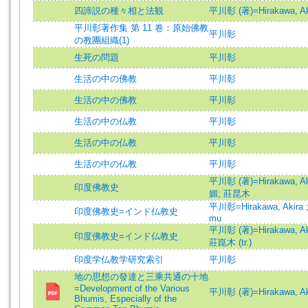
四諦説の種々相と法観
平川彰 (著)=Hirakawa, Aki
平川彰著作集 第 11 卷：原始佛教
平川彰
の教團組織(1)
生死の問題
平川彰
生活の中の佛教
平川彰
生活の中の佛教
平川彰
生活の中の仏教
平川彰
生活の中の仏教
平川彰
生活の中の仏教
平川彰
平川彰 (著)=Hirakawa, Aki
印度佛教史
媚
;
莊昆木
平川彰=Hirakawa, Akira
印度佛教史=インド仏教史
mu
平川彰 (著)=Hirakawa, Aki
印度佛教史=インド仏教史
莊崑木 (tr.)
印度学仏教学研究索引
平川彰
地の思想の發達と三乘共通の十地
=Development of the Various
平川彰 (著)=Hirakawa, Aki
Bhumis, Especially of the