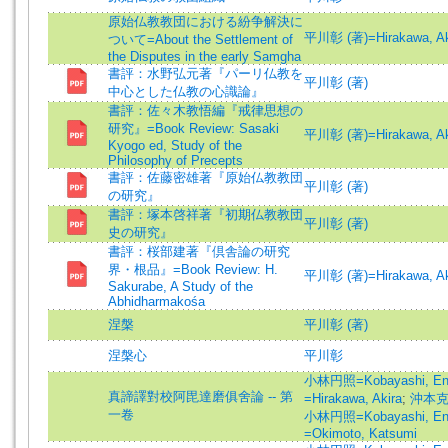
原始仏教教団における紛争解決に
平川彰 (著)=Hirakawa, Aki
ついて=About the Settlement of
the Disputes in the early Samgha
書評：水野弘元著『パーリ仏教を
平川彰 (著)
中心とした仏教の心識論』
書評：佐々木教悟編『戒律思想の
研究』=Book Review: Sasaki
平川彰 (著)=Hirakawa, Aki
Kyogo ed, Study of the
Philosophy of Precepts
書評：佐藤密雄著『原始仏教教団
平川彰 (著)
の研究』
書評：塚本啓祥著『初期仏教教団
平川彰 (著)
史の研究』
書評：桜部建著『倶舎論の研究
界・根品』=Book Review: H.
平川彰 (著)=Hirakawa, Aki
Sakurabe, A Study of the
Abhidharmakośa
涅槃
平川彰 (著)
涅槃心
平川彰
小林円照=Kobayashi, En
真諦譯對校阿毘達磨俱舍論 -- 第
=Hirakawa, Akira
;
沖本克己
一卷
小林円照=Kobayashi, En
=Okimoto, Katsumi