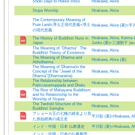
Shoki Daijo to Hokke shiso
Hirakawa, Akira
Stupa Worship
Hirakawa, Akira
The Contemporary Meaning of
Pure Land=淨土之現代意義=淨土
Hirakawa, Akira (著)=平
の現代意義
Hirakawa, Akira
;
Karma 
The History of Buddhist Nuns in
Japan
Junko (著)=三浦順子 (au.
The Meaning of "Dharma". The
Hirakawa, Akira
Buddhist Theory of Existence.
The Meaning of Dharma and
Hirakawa, Akira (著)
Abhidharma
The Meaning of 'Dharma'in the
Concept of the "Jewel of the
Hirakawa, Akira
Dharma"(Dharmaratna)
The Relationship between
Hirakawa, Akira
Paticcasamuppada and Dhatu
The Rise of Mahayana Buddhism
and Its Relationship to the
Hirakawa, Akira
Worship of Stupas
The Twofold Structure of the
Hirakawa, Akira
Buddhist Samgha
アショーカ王の七種の經名より見
平川彰 (著)=Hirakawa, Aki
た原始經典の成立史
インド・中国・日本 仏教通史
平川彰 (著)=Hirakawa, Aki
インド・中国・日本の仏教教団 :