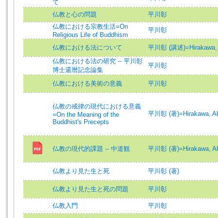
て
仏教と心の問題
平川彰
仏教における宗教生活=On
平川彰
Religious Life of Buddhism
仏教における法について
平川彰 (講述)=Hirakawa, Ak
仏教における法の研究 -- 平川彰
平川彰
博士還暦記念論集
仏教における美術の意義
平川彰
仏教の戒律の現代における意義
平川彰 (著)=Hirakawa, Aki
=On the Meaning of the
Buddhist's Precepts
仏教の現代的課題 -- 中道観
平川彰 (著)=Hirakawa, Aki
仏教より見た生と死
平川彰 (著)
仏教より見た生と死の問題
平川彰
仏教入門
平川彰