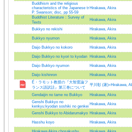
Buddhism and the religious
characteristics of the Japanese tr
Hirakawa, Akira
P. Swanson; disc, pp 55-59
Buddhist Literature：Survey of
Hirakawa, Akira
Texts
Bukkyo no rekishi
Hirakawa, Akira
Bukkyo nyumon
Hirakawa, Akira
Daijo Bukkyo no kokoro
Hirakawa, Akira
Daijo Bukkyo no kyori to kyodan
Hirakawa, Akira
Daijo Bukkyo nyumon
Hirakawa, Akira
Daijo kishinron
Hirakawa, Akira
É・ラモット教授の『大智度論フ
平川彰 (著)=Hirakawa, Aki
ランス語訳註』第三巻について
Gendaijin no tame no Bukkyo
Hirakawa, Akira
Genshi Bukkyo no
Hirakawa, Akira
kenkyu:kyodan soshiki no genkei
Genshi Bukkyo to Abidarumakyo
Hirakawa, Akira
Hasshu koyo
Hirakawa, Akira
Hirakawa Akira chosakushu
Hirakawa, Akira