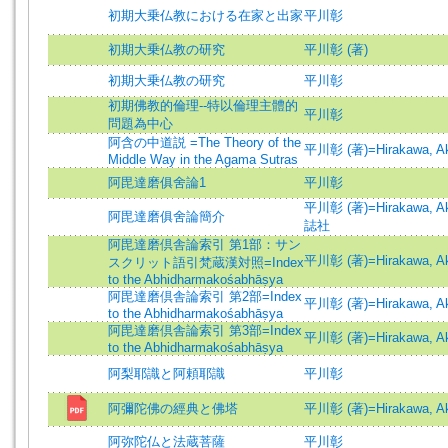
初期大乗仏教における在家と出家
平川彰
初期大乗仏教の研究
平川彰 (著)
初期大乗仏教の研究
平川彰
初期佛教的倫理--特以倫理主體的
平川彰
問題為中心
阿含の中道説 =The Theory of the
平川彰 (著)=Hirakawa, Aki
Middle Way in the Agama Sutras
阿毘達磨俱舍論1
平川彰
平川彰 (著)=Hirakawa, Aki
阿毘達磨俱舍論簡介
誌社
阿毘達磨倶舎論索引 第1部：サン
平川彰 (著)=Hirakawa, Aki
スクリット語引梵蔵漢対照=Index
to the Abhidharmakośabhāṣya
阿毘達磨倶舎論索引 第2部=Index
平川彰 (著)=Hirakawa, Aki
to the Abhidharmakośabhāṣya
阿毘達磨倶舎論索引 第3部=Index
平川彰 (著)=Hirakawa, Aki
to the Abhidharmakośabhāṣya
阿梨耶識と阿頼耶識
平川彰
阿彌陀佛の經典と佛塔
平川彰 (著)=Hirakawa, Aki
阿弥陀仏と法蔵菩薩
平川彰