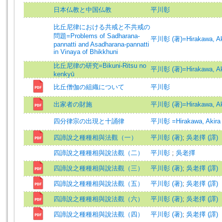
日本仏教と中国仏教
平川彰
比丘尼律における共戒と不共戒の
問題=Problems of Sadharana-
平川彰 (著)=Hirakawa, Aki
pannatti and Asadharana-pannatti
in Vinaya of Bhikkhuni
比丘尼律の研究=Bikuni-Ritsu no
平川彰 (著)=Hirakawa, Aki
kenkyū
比丘僧伽の組織について
平川彰
出家者の財施
平川彰 (著)=Hirakawa, Aki
四分律宗の出現と十誦律
平川彰 =Hirakawa, Akira
四諦說之種種相與法觀（一）
平川彰 (著)
;
吳老擇 (譯)
四諦說之種種相與說法觀（二）
平川彰
;
吳老擇
四諦說之種種相與說法觀（三）
平川彰 (著)
;
吳老擇 (譯)
四諦說之種種相與說法觀（五）
平川彰 (著)
;
吳老擇 (譯)
四諦說之種種相與說法觀（六）
平川彰 (著)
;
吳老擇 (譯)
四諦說之種種相與說法觀（四）
平川彰 (著)
;
吳老擇 (譯)