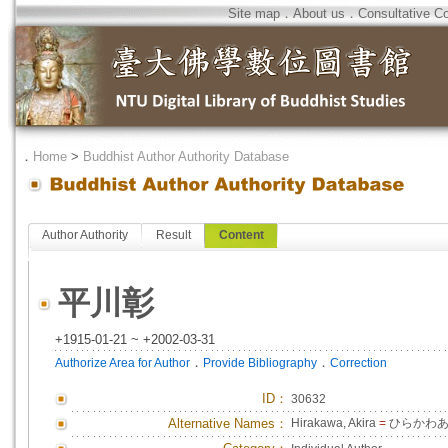
Site map
．
About us
．
Consultative C
．
Home
>
Buddhist Author Authority Database
Author Authority
Result
Content
平川彰
+1915-01-21 ~ +2002-03-31
．
．
Authorize Area for Author
Provide Bibliography
Correction
ID
：
30632
Alternative Names：
Hirakawa, Akira
=
ひらかわ