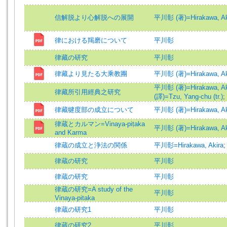
信解脱より心解脱への展開
平川彰 (著)=Hirakawa, Aki
律における羯磨について
平川彰
律藏の研究
平川彰
律藏より見たる大乘教團
平川彰 (著)=Hirakawa, Aki
平川彰 (著)=Hirakawa, Aki
律藏所引用經典之研究
(譯)=Tzu, Yang-chu (tr.)
;
律藏犍度部の成立について
平川彰 (著)=Hirakawa, Aki
律蔵とカルマン=Vinaya-piṭaka
平川彰 (著)=Hirakawa, Aki
and Karma
律蔵の成立と浄法の関係
平川彰=Hirakawa, Akira
律蔵の研究
平川彰
律蔵の研究
平川彰
律蔵の研究=A study of the
平川彰
Vinaya-pitaka
律蔵の研究1
平川彰
律蔵の研究2
平川彰