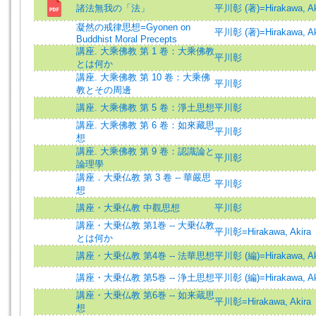
諸法無我の「法」
平川彰 (著)=Hirakawa, Aki
凝然の戒律思想=Gyonen on
平川彰 (著)=Hirakawa, Aki
Buddhist Moral Precepts
講座. 大乘佛教 第 1 卷：大乘佛教
平川彰
とは何か
講座. 大乘佛教 第 10 卷：大乘佛
平川彰
教とその周邊
講座. 大乘佛教 第 5 卷：淨土思想
平川彰
講座. 大乘佛教 第 6 卷：如來藏思
平川彰
想
講座. 大乘佛教 第 9 卷：認識論と
平川彰
論理學
講座．大乗仏教 第 3 卷 -- 華嚴思
平川彰
想
講座・大乗仏教 中觀思想
平川彰
講座・大乗仏教 第1巻 -- 大乗仏教
平川彰=Hirakawa, Akira
とは何か
講座・大乗仏教 第4巻 -- 法華思想
平川彰 (編)=Hirakawa, Aki
講座・大乗仏教 第5巻 -- 浄土思想
平川彰 (編)=Hirakawa, Aki
講座・大乗仏教 第6巻 -- 如来蔵思
平川彰=Hirakawa, Akira
想