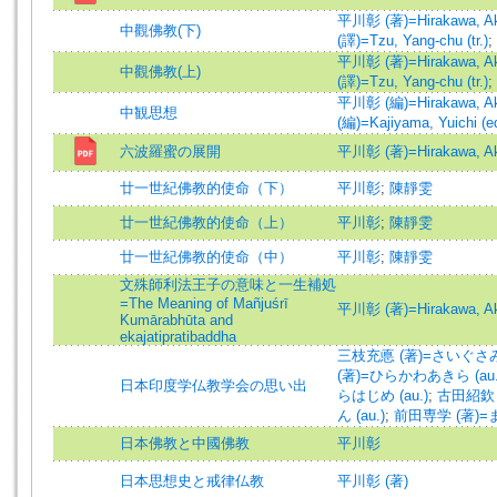
平川彰 (著)=Hirakawa, Aki
中觀佛教(下)
(譯)=Tzu, Yang-chu (tr.)
;
平川彰 (著)=Hirakawa, Aki
中觀佛教(上)
(譯)=Tzu, Yang-chu (tr.)
;
平川彰 (編)=Hirakawa, Aki
中観思想
(編)=Kajiyama, Yuichi (ed
六波羅蜜の展開
平川彰 (著)=Hirakawa, Aki
廿一世紀佛教的使命（下）
平川彰
;
陳靜雯
廿一世紀佛教的使命（上）
平川彰
;
陳靜雯
廿一世紀佛教的使命（中）
平川彰
;
陳靜雯
文殊師利法王子の意味と一生補処
=The Meaning of Mañjuśrī
平川彰 (著)=Hirakawa, Aki
Kumārabhūta and
ekajatipratibaddha
三枝充悳 (著)=さいぐさみつ
(著)=ひらかわあきら (au.
日本印度学仏教学会の思い出
らはじめ (au.)
;
古田紹欽
ん (au.)
;
前田専学 (著)=
日本佛教と中國佛教
平川彰
日本思想史と戒律仏教
平川彰 (著)