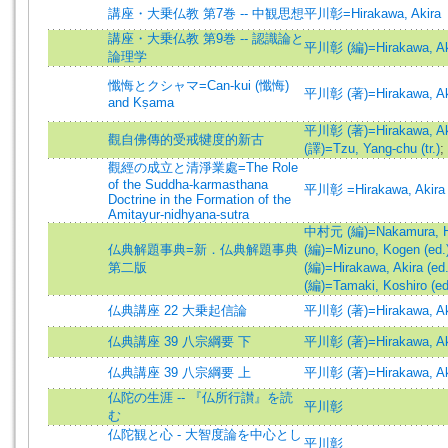
講座・大乗仏教 第7巻 -- 中観思想
平川彰=Hirakawa, Akira
講座・大乗仏教 第9巻 -- 認識論と
平川彰 (編)=Hirakawa, Aki
論理学
懺悔とクシャマ=Can-kui (懺悔)
平川彰 (著)=Hirakawa, Aki
and Kṣama
平川彰 (著)=Hirakawa, Aki
觀自佛傳的受戒犍度的新古
(譯)=Tzu, Yang-chu (tr.)
;
觀經の成立と清淨業處=The Role
of the Suddha-karmasthana
平川彰 =Hirakawa, Akira
Doctrine in the Formation of the
Amitayur-nidhyana-sutra
中村元 (編)=Nakamura, Ha
仏典解題事典=新．仏典解題事典
(編)=Mizuno, Kogen (ed.
第二版
(編)=Hirakawa, Akira (ed.
(編)=Tamaki, Koshiro (ed
仏典講座 22 大乗起信論
平川彰 (著)=Hirakawa, Aki
仏典講座 39 八宗綱要 下
平川彰 (著)=Hirakawa, Aki
仏典講座 39 八宗綱要 上
平川彰 (著)=Hirakawa, Aki
仏陀の生涯 -- 『仏所行讃』を読
平川彰
む
仏陀観と心 - 大智度論を中心とし
平川彰