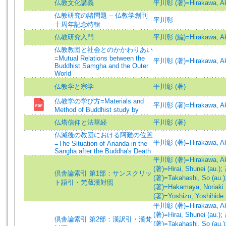
仏教文化講義
平川彰 (著)=Hirakawa, Aki
仏教研究の諸問題 -- 仏教学創刊
平川彰
十周年記念特輯
仏教研究入門
平川彰 (編)=Hirakawa, Aki
仏教教団と社会とのかかわりあい
=Mutual Relations between the
平川彰 (著)=Hirakawa, Aki
Buddhist Samgha and the Outer
World
仏教学と宗学
平川彰 (著)
仏教学の学び方=Materials and
平川彰 (著)=Hirakawa, Aki
Method of Buddhist study by
仏塔信仰と法華経
平川彰 (著)
仏滅後の教団における阿難の位置
平川彰 (著)=Hirakawa, Aki
=The Situation of Ānanda in the
Sangha after the Buddha's Death
平川彰 (著)=Hirakawa, Aki
(著)=Hirai, Shunei (au.)
;
倶舎論索引 第1部：サンスクリッ
(著)=Takahashi, So (au.)
ト語引・梵蔵漢対照
(著)=Hakamaya, Noriaki (
(著)=Yoshizu, Yoshihide 
平川彰 (著)=Hirakawa, Aki
(著)=Hirai, Shunei (au.)
;
倶舎論索引 第2部：漢訳引・漢梵
(著)=Takahashi, So (au.)