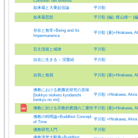
Common Ten Bhumis
如来蔵と大乗起信論
平川彰
如来蔵思想
平川彰 (編)
;
梶山雄一 (編
存在と無常=Being and Its
平川彰 (著)=Hirakawa, Aki
Impermanence
百丈清規と戒律
平川彰
自在に生きる -- 涅槃経
平川彰
自我と無我
平川彰 (著)=Hirakawa, Aki
佛教における教團史研究の意味
平川彰 =Hirakawa, Akira
[bukkyo niokeru kyodanshi
kenkyu no imi]
佛教に於ける宗教的實踐の二重性
平川彰 (著)=Hirakawa, Aki
佛教の時間論=Buddhist Concept
平川彰 =Hirakawa, Akira
of Time
佛教研究入門
平川彰
佛教漢梵大辭典=Buddhist