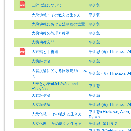
三師七証について
平川彰
大乘佛教：その教えと生き方
平川彰
大乘佛教における法華經の位置
平川彰
大乘佛教の教理と教團
平川彰
大乘佛教入門
平川彰
大乘戒と十善道
平川彰 (著)=Hirakawa, Aki
大乘起信論
平川彰
大智度論に於ける阿波陀那につい
平川彰 (著)=Hirakawa, Aki
て
大乗と小乗=Mahāyāna and
平川彰
Hīnayāna
大乗起信論
平川彰
大乗起信論
平川彰 (著)=Hirakawa, Aki
平川彰=Hirakawa, Akira
大乗仏教 -- その教えと生き方
Ryoko
大乗仏教 -- その教えと生き方
平川彰
;
望月良晃
平川彰 (編)=Hirakawa, Aki