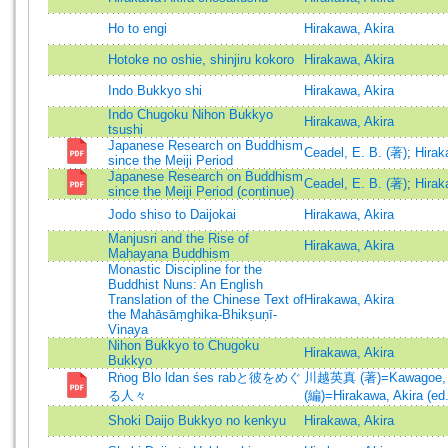
Ho to engi
Hirakawa, Akira
Hotoke no oshie, shinjiru kokoro
Hirakawa, Akira
Indo Bukkyo shi
Hirakawa, Akira
Indo Chugoku Nihon Bukkyo
Hirakawa, Akira
tsushi
Japanese Research on Buddhism
Ceadel, E. B. (著)
;
Hirak
since the Meiji Period
Japanese Research on Buddhism
Ceadel, E. B. (著)
;
Hirak
since the Meiji Period (continue)
Jodo shiso to Daijokai
Hirakawa, Akira
Manjusri and the Rise of
Hirakawa, Akira
Mahayana Buddhism
Monastic Discipline for the
Buddhist Nuns: An English
Translation of the Chinese Text of
Hirakawa, Akira
the Mahāsāṃghika-Bhikṣuṇī-
Vinaya
Nihon Bukkyo to Chugoku
Hirakawa, Akira
Bukkyo
Rṅog Blo ldan śes rabと彼をめぐ
川越英真 (著)=Kawagoe, E
る人々
(編)=Hirakawa, Akira (ed.
Shoki Daijo Bukkyo no kenkyu
Hirakawa, Akira