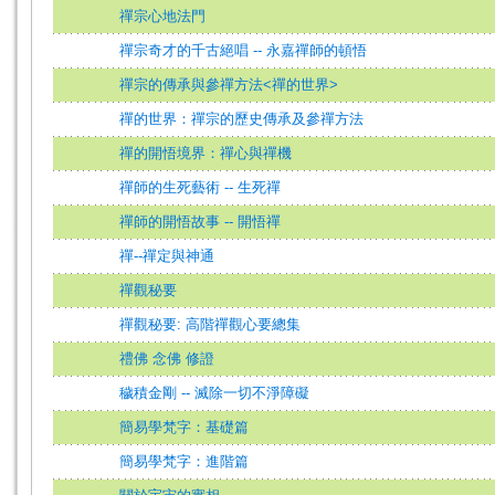
禪宗心地法門
禪宗奇才的千古絕唱 -- 永嘉禪師的頓悟
禪宗的傳承與參禪方法<禪的世界>
禪的世界：禪宗的歷史傳承及參禪方法
禪的開悟境界：禪心與禪機
禪師的生死藝術 -- 生死禪
禪師的開悟故事 -- 開悟禪
禪--禪定與神通
禪觀秘要
禪觀秘要: 高階禪觀心要總集
禮佛 念佛 修證
穢積金剛 -- 滅除一切不淨障礙
簡易學梵字：基礎篇
簡易學梵字：進階篇