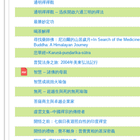
通明禪禪觀
通明禪禪觀 -- 迅疾開啟六通三明的禪法
最勝妙定功
喝茶解禪
尋找藥師佛：尼泊爾的山居歲月=In Search of the Medicine
Buddha: A Himalayan Journey
悲華經=Karuṇā-puṇḍarīka-sūtra
普賢法身之旅: 2004年美東弘法記行
智慧 -- 諸佛的母親
智慧成就拙火瑜伽
無死 -- 超越生與死的無死瑜珈
菩薩商主與卓越企業家
虛雲文集--中國禪宗的傳燈者
開悟之前：七個日夜迴照自性的印度禪堂
開悟的禮物．覺不離身：普覺實相的甚深密義