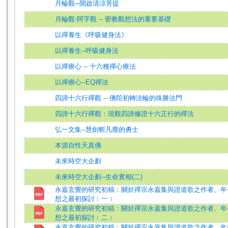
月輪觀─開啟清涼菩提
月輪觀‧阿字觀 -- 密教觀想法的重要基礎
以禪養生《呼吸健身法》
以禪養生--呼吸健身法
以禪療心 -- 十六種禪心療法
以禪療心--EQ禪法
四諦十六行禪觀 -- 佛陀初轉法輪的殊勝法門
四諦十六行禪觀：現觀四諦修證十六正行的禪法
弘一文集--慧劍斬凡塵的勇士
本源自性天真佛
未來時空大企劃
未來時空大企劃--生命實相(二)
永嘉玄覺的研究初稿：關於禪宗永嘉集與證道歌之作者、年
想之最初探討﹝一﹞
永嘉玄覺的研究初稿：關於禪宗永嘉集與證道歌之作者、年
想之最初探討﹝二﹞
永嘉玄覺的研究初稿：關於禪宗永嘉集與證道歌之作者、年