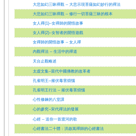
大悲如幻三昧禪觀 -- 大悲示現菩薩如幻妙行的禪法
大悲如幻三昧禪觀 -- 修行一切菩薩三昧的根本
女人禪(1)--女禪師的開悟故事
女人禪(2)--女智者的開悟遊戲
女禪師的開悟故事 -- 女人禪
內觀禪法 -- 生活中的禪道
天台止觀略述
太虛文集--當代中國佛教的改革者
孔雀明王─摧伏毒害煩惱
孔雀明王行法 -- 摧伏毒害煩惱
心性修鍊的八堂課
心的參究--宋代禪法的發展
心經 -- 送你一首渡河的歌
心經書法二十體：洪啟嵩禪師的心經書法