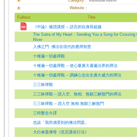
Category：
Individual Author
Website：
Fulltext
Title
《中論》修證講授 -- 語言的自身與超越
The Sutra of My Heart：Sending You a Song for Crossing 
River
入佛之門: 佛法在現代的應用智慧
十種遍一切處禪觀
十種遍一切處禪觀 -- 使心量廣大週遍法界的禪法
十種遍一切處禪觀 -- 調練心念出生廣大威力的禪法
三三昧禪觀
三三昧禪觀 -- 證入空、無相、無願三解脫門的禪法
三三昧禪觀 -- 證入空.無相.無願三解脫門
三時繫念今譯
也談「我所感受到的佛法問題」
大白傘蓋佛母《息災護佑行法》