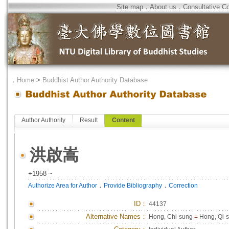
Site map
．
About us
．
Consultative C
．
Home
>
Buddhist Author Authority Database
Author Authority
Result
Content
洪啟嵩
+1958 ~
．
．
Authorize Area for Author
Provide Bibliography
Correction
ID
：
44137
Alternative Names：
Hong, Chi-sung
=
Hong, Qi-