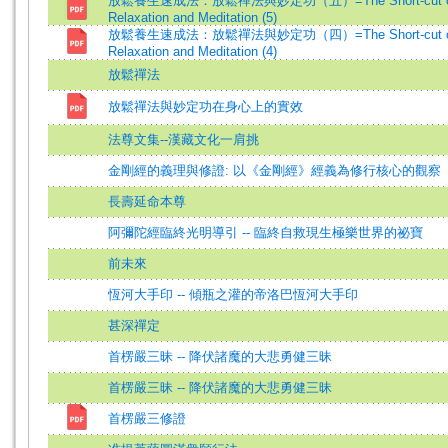
放鬆養生速成法：放鬆禪法與妙定功（五）=The Short-cut o
Relaxation and Meditation (5)
放鬆養生速成法：放鬆禪法與妙定功（四）=The Short-cut o
Relaxation and Meditation (4)
放鬆禪法
放鬆禪法與妙定功在身心上的實效
法尊文集--漢藏文化一肩挑
金剛經的義理與修證: 以《金剛經》經義為修行核心的觀察
長壽延命本尊
阿彌陀經臨終光明導引 -- 臨終自救現生極樂世界的祕寶
前未來
恆河大手印 -- 傾瓶之灌的帝洛巴恆河大手印
甚深禪定
首楞嚴三昧 -- 降伏諸魔的大悲勇健三昧
首楞嚴三昧 -- 降伏諸魔的大悲勇健三昧
首楞嚴三修證