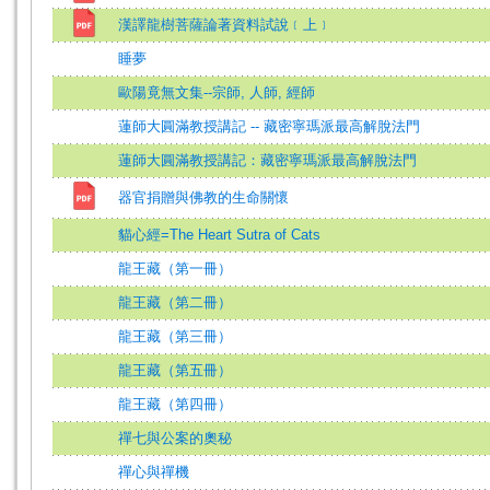
漢譯龍樹菩薩論著資料試說﹝上﹞
睡夢
歐陽竟無文集--宗師, 人師, 經師
蓮師大圓滿教授講記 -- 藏密寧瑪派最高解脫法門
蓮師大圓滿教授講記：藏密寧瑪派最高解脫法門
器官捐贈與佛教的生命關懷
貓心經=The Heart Sutra of Cats
龍王藏（第一冊）
龍王藏（第二冊）
龍王藏（第三冊）
龍王藏（第五冊）
龍王藏（第四冊）
禪七與公案的奧秘
禪心與禪機