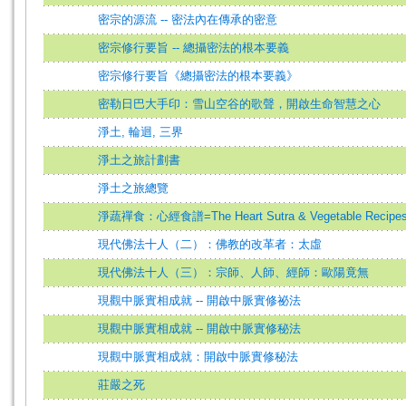
密宗的源流 -- 密法內在傳承的密意
密宗修行要旨 -- 總攝密法的根本要義
密宗修行要旨《總攝密法的根本要義》
密勒日巴大手印：雪山空谷的歌聲，開啟生命智慧之心
淨土, 輪迴, 三界
淨土之旅計劃書
淨土之旅總覽
淨蔬禪食：心經食譜=The Heart Sutra & Vegetable Recipe
現代佛法十人（二）：佛教的改革者：太虛
現代佛法十人（三）：宗師、人師、經師：歐陽竟無
現觀中脈實相成就 -- 開啟中脈實修祕法
現觀中脈實相成就 -- 開啟中脈實修秘法
現觀中脈實相成就：開啟中脈實修秘法
莊嚴之死