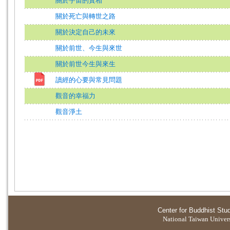
關於宇宙的實相
關於死亡與轉世之路
關於決定自己的未來
關於前世、今生與來世
關於前世今生與來生
讀經的心要與常見問題
觀音的幸福力
觀音淨土
Center for Buddhist Stu
National Taiwan Universi