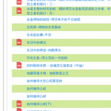
想之最初探討﹝三﹞
永嘉玄覺的研究初稿：關於禪宗永嘉集與證道歌之作者、年
想之最初探討﹝完﹞
永嘉禪師的頓悟--禪宗奇才的千古絕唱
生死禪--禪師的生死藝術
生命提款機--不安
生活中的佛法
生活中的禪道--內觀禪法
印光文集--淨土宗的一代祖師
回到龍樹本懷 -- 從修證立揚來談《中論》
地藏菩薩大傳：地獄救度之王
如何修持大悲心陀羅尼經
如何修持心經
如何修持心經
如何修持心經(下)