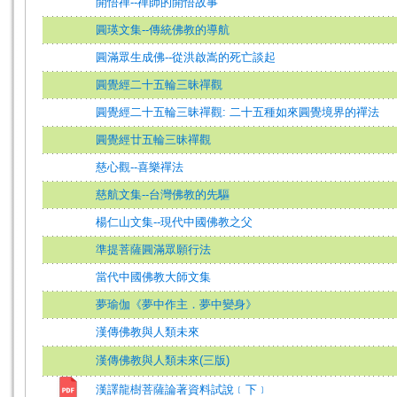
開悟禪--禪師的開悟故事
圓瑛文集--傳統佛教的導航
圓滿眾生成佛--從洪啟嵩的死亡談起
圓覺經二十五輪三昧禪觀
圓覺經二十五輪三昧禪觀: 二十五種如來圓覺境界的禪法
圓覺經廿五輪三昧禪觀
慈心觀--喜樂禪法
慈航文集--台灣佛教的先驅
楊仁山文集--現代中國佛教之父
準提菩薩圓滿眾願行法
當代中國佛教大師文集
夢瑜伽《夢中作主．夢中變身》
漢傳佛教與人類未來
漢傳佛教與人類未來(三版)
漢譯龍樹菩薩論著資料試說﹝下﹞