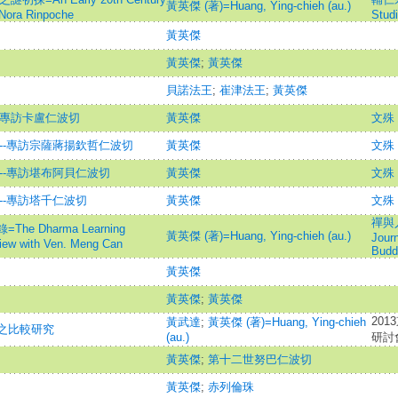
黃英傑 (著)=Huang, Ying-chieh (au.)
 Nora Rinpoche
Stud
黃英傑
黃英傑
;
黃英傑
貝諾法王
;
崔津法王
;
黃英傑
)專訪卡盧仁波切
黃英傑
文殊
)--專訪宗薩蔣揚欽哲仁波切
黃英傑
文殊
)--專訪堪布阿貝仁波切
黃英傑
文殊
--專訪塔千仁波切
黃英傑
文殊
禪與人
 Dharma Learning
黃英傑 (著)=Huang, Ying-chieh (au.)
Journ
view with Ven. Meng Can
Budd
黃英傑
黃英傑
;
黃英傑
20
黃武達
;
黃英傑 (著)=Huang, Ying-chieh
之比較研究
(au.)
研討
黃英傑
;
第十二世努巴仁波切
黃英傑
;
赤列倫珠