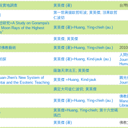
況實地調查
黃英傑 (著)
台灣
第一世蔣揚欽哲旺波
;
黃英傑
;
頂果欽哲
引
仁波切
 Study on Gorampa's
黃英傑 (著)=Huang, Ying-chieh (au.)
 Moon Rays of the Highest
s”
黃英傑
;
黃英傑
窟佛教藝術
黃英傑 (著)=Huang, Ying-chieh (au.)
201
人間佛
初探
黃英傑 (著)=Huang, Kind-jauk (au.)
Journ
Huma
薩迦天津法王
;
黃英傑
en's New System of
圓光佛
黃英傑 =Huang, Kind-jauk
antai and the Esoteric Teaching
Journ
廣定大司徒仁波切
;
黃英傑
佛教圖
黃英傑 (著)=Huang, Ying-chieh (au.)
Mana
Libra
黃英傑=Huang, Ying-chieh
;
第十六世噶
》
瑪巴
黃英傑 (著)
佛教