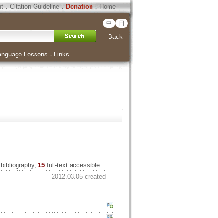
ht
．
Citation Guideline
．
Donation
．
Home
中
日
Back
anguage Lessons
．
Links
bibliography,
15
full-text accessible.
2012.03.05 created