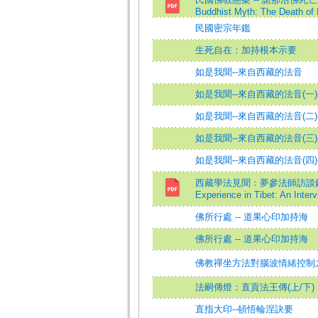
Buddhist Myth: The Death of
民國密宗年鑑
生死自在：加持根本示要
如是我聞--來自西藏的法音
如是我聞--來自西藏的法音(一
如是我聞--來自西藏的法音(二
如是我聞--來自西藏的法音(三
如是我聞--來自西藏的法音(四)
西藏學法見聞：夢參法師訪談錄=The
Experience in Tibet: An Inter
佛所行處 -- 道果心印加持海
佛所行處 -- 道果心印加持海
佛教禪坐方法對腦波情緒控制
法嗣傳燈：直貢法王傳(上/下)
直指大印--頓悟輪涅訣要