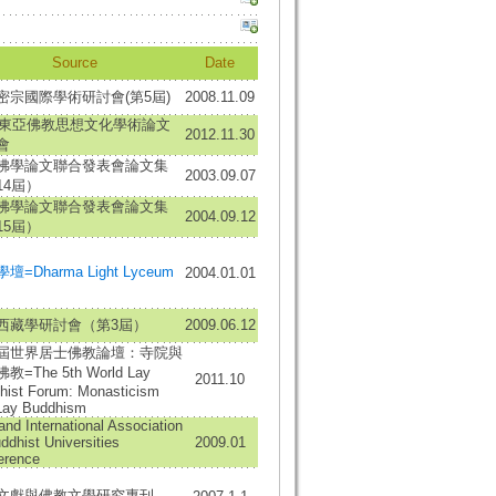
Source
Date
密宗國際學術研討會(第5屆)
2008.11.09
12東亞佛教思想文化學術論文
2012.11.30
會
佛學論文聯合發表會論文集
2003.09.07
14屆）
佛學論文聯合發表會論文集
2004.09.12
15屆）
壇=Dharma Light Lyceum
2004.01.01
西藏學研討會（第3屆）
2009.06.12
屆世界居士佛教論壇：寺院與
=The 5th World Lay
2011.10
hist Forum: Monasticism
Lay Buddhism
and International Association
ddhist Universities
2009.01
erence
文獻與佛教文學研究專刊