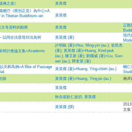
成佛之道》
黃英傑
國燃巴《辨別正見》為中心=A
黃英傑
” in Tibetan Buddhism--an
正觀雜
英文等資料的勘察
黃英傑
Buddh
現代佛
─ 以阿企法度母卦法為例
黃英傑 (著)
Mode
許明銀 (著)=Hsu, Ming-yin (au.)
;
翁世杰
(著)
;
黃英傑 (著)=Huang, Kind-jauk
討會論文集=Academic
(au.)
;
陳又新 (著)
;
劉國威 (著)=Liu, Guo-
wei (au.)
;
釋拿望 (著)
爲例=A Rite of Passage
輔仁宗
黃英傑 (著)=Huang, Ying-chieh (au.)
ial
Stud
初探
黃英傑 (著)=Huang, Ying-jie (au.)
兩岸
黃英傑
秋吉崔欽仁波切
;
黃英傑
20
黃英傑 (撰)
文集