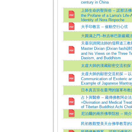
century in China
上師生命的聖與俗 -- 諾那活佛轉世
the Profane of a Lama's Life-
Identity of Nora Rinpoche
大手印教言 -- 催動空行心弦
大圓滿之門--秋吉林巴新巖藏
天臺宗諦閑法師的儒釋道三教觀初探=A 
Master Dixian (Dixian fashi
and his Views on the Three T
Daoism, and Buddhism
太虛大師的漢藏顯密交流初探
太虛大師的顯密交流初探 -- 以日本
Communication of Exoteric a
Example of Japanese Mantra
日本真言宗在臺灣的隨軍布教(18
占卜與醫療 -- 藏傳佛教阿
=Divination and Medical Tre
of Tibetan Buddhist Achi Chok
尼泊爾的兩所佛學院校 -- 簡
民初教觀雙美天台佛學教育的
民國佛教懸案 -- 諾那活佛死亡之謎初探