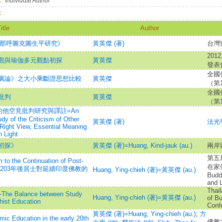
：
Individual Author
：
itle
Author
初諾那呼圖克圖生平研究》
黃英傑 (著)
台灣
20
觀與瑜伽多元觀點初探
黃英傑
發表
全國
廣論》之大小乘斷證思想比較
黃英傑
（第
全國
批判
黃英傑
（第
他空見批判研究與譯註=An
dy of the Criticism of Other
黃英傑 (著)
法光學
Right View, Essential Meaning
n Light
初探》
黃英傑 (著)=Huang, Kind-jauk (au.)
兩岸
第五
 to the Continuation of Post-
在家佛教
dhism=1203年後居士對延續印度佛教的
Huang, Ying-chieh (著)=黃英傑 (au.)
Budd
and 
Thail
y-The Balance between Study
Huang, Ying-chieh (著)=黃英傑 (au.)
of Bu
hist Education
Conf
黃英傑 (著)=Huang, Ying-chieh (au.)
;
方
mic Education in the early 20th
佛教