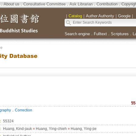
．
About us
．
Consultative Committee
．
Ask Librarian
．
Contribution
．
Copyrig
｜
Catalog
｜
Author Authority
｜
Google
｜
Search engine
．
Fulltext
．
Scriptures
．
L
se
55
．
ography
Correction
：
55324
：
Huang, Kind-jauk
=
Huang, Ying-chieh
=
Huang, Ying-jie