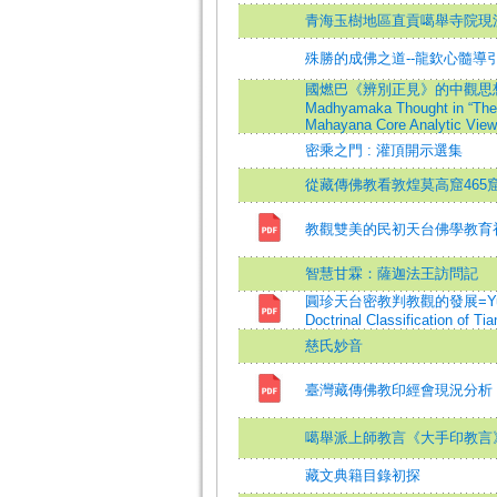
青海玉樹地區直貢噶舉寺院現
殊勝的成佛之道--龍欽心髓導
國燃巴《辨別正見》的中觀思想研究=A
Madhyamaka Thought in “The
Mahayana Core Analytic View
密乘之門 : 灌頂開示選集
從藏傳佛教看敦煌莫高窟465
教觀雙美的民初天台佛學教育
智慧甘霖：薩迦法王訪問記
圓珍天台密教判教觀的發展=Yuan-Jh
Doctrinal Classification of Ti
慈氏妙音
臺灣藏傳佛教印經會現況分析
噶舉派上師教言《大手印教言
藏文典籍目錄初探