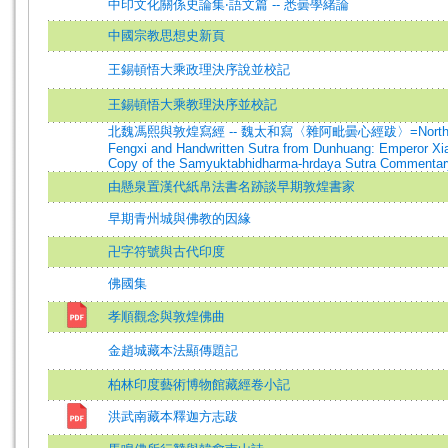
中印文化關係史論集‧語文篇 -- 悉曇學緒論
中國宗教思想史新頁
王錫頓悟大乘政理決序說並校記
王錫頓悟大乘教理決序並校記
北魏馮熙與敦煌寫經 -- 魏太和寫〈雜阿毗曇心經跋〉=Northern 
Fengxi and Handwritten Sutra from Dunhuang: Emperor Xi
Copy of the Samyuktabhidharma-hrdaya Sutra Commentar
由懸泉置漢代紙帛法書名跡談早期敦煌書家
早期青州城與佛教的因緣
卍字符號與古代印度
佛國集
孝順觀念與敦煌佛曲
金趙城藏本法顯傳題記
柏林印度藝術博物館藏經卷小記
洪武南藏本釋迦方志跋