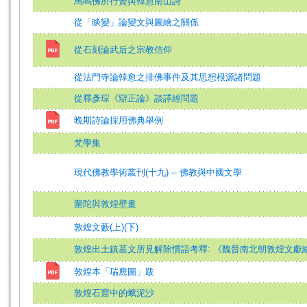
馬鳴佛所行贊與韓愈南山詩
從「睒變」論變文與圖繪之關係
從石刻論武后之宗教信仰
從法門寺論韓愈之排佛事件及其思想根源諸問題
從釋彥琮《辯正論》談譯經問題
晚期詩論採用佛典舉例
梵學集
現代佛教學術叢刊(十九) -- 佛教與中國文學
圍陀與敦煌壁畫
敦煌文藪(上)(下)
敦煌出土鎮墓文所見解除慣語考釋: 《魏晉南北朝敦煌文獻
敦煌本「瑞應圖」跋
敦煌石窟中的蛾泥沙