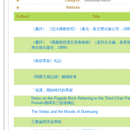
Category：
Individual Author
Website：
Fulltext
Title
（書評） 《北涼佛教研究》（臺北：新文豐出版公司，199
（書評） 《俄藏敦煌漢文寫卷敘錄》（孟列夫主編，袁席
海古籍出版社，1999）
《敦煌零拾》札記
《閻羅王授記經》綴補研考
「俗講」開始時代的再探
Notes on the Pagoda Brick Referring to the Third Ch'an Pat
Period=隋禪宗三祖塔磚記
The Vedas and the Murals of Dunhuang
三教論與宋金學術