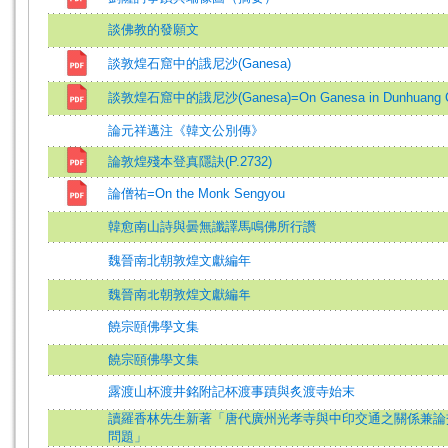
談佛教的發願文
談敦煌石窟中的誐尼沙(Ganesa)
談敦煌石窟中的誐尼沙(Ganesa)=On Ganesa in Dunhuang 
論元祥邁注《韓文公別傳》
論敦煌殘本登真隱訣(P.2732)
論僧祐=On the Monk Sengyou
韓愈南山詩與曇無讖譯馬鳴佛所行讚
魏晉南北朝敦煌文獻編年
魏晉南北朝敦煌文獻編年
饒宗頤佛學文集
饒宗頤佛學文集
露渡山杯渡井銘附記杯渡事蹟與炙渡寺始末
讀羅香林先生新著「唐代廣州光孝寺與中印交通之關係兼論
問題」