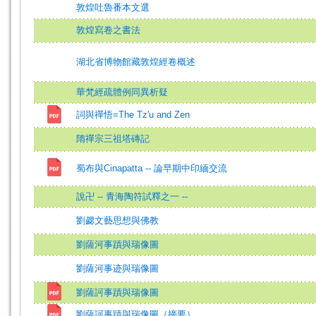
敦煌吐魯番本文選
敦煌寫卷之書法
湖北省博物館藏敦煌經卷概述
華梵經疏體例同異析疑
詞與禪悟=The Tz'u and Zen
隋禪宗三祖塔磚記
蜀布與Cinapatta -- 論早期中印緬交流
說卍 -- 青海陶符試釋之一 --
劉勰文藝思想與佛教
劉薩河事蹟與瑞像圖
劉薩河事迹與瑞像圖
劉薩訶事蹟與瑞像圖
劉薩訶事蹟與瑞像圖（摘要）