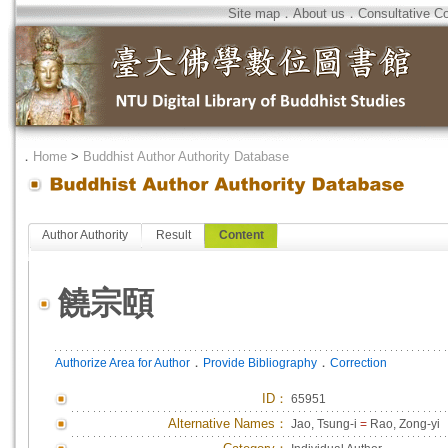
Site map
．
About us
．
Consultative C
．
Home
>
Buddhist Author Authority Database
Author Authority
Result
Content
饒宗頤
．
．
Authorize Area for Author
Provide Bibliography
Correction
ID
：
65951
Alternative Names：
Jao, Tsung-i
=
Rao, Zong-yi