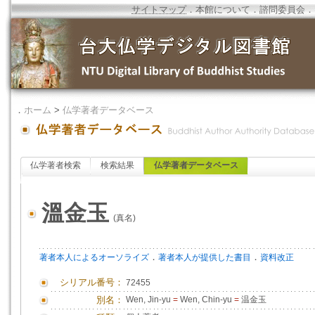
サイトマップ
．
本館について
．
諮問委員会
．
．
ホーム
>
仏学著者データベース
仏学著者検索
検索結果
仏学著者データベース
溫金玉
(真名)
．
．
著者本人によるオーソライズ
著者本人が提供した書目
資料改正
シリアル番号：
72455
別名：
Wen, Jin-yu
=
Wen, Chin-yu
=
温金玉