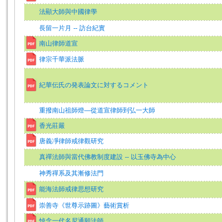
法顯大師與中國律學
長留一片月 -- 訪台紀實
南山律師道宣
律宗千華派法脈
紀華伝氏の発表論文に対するコメント
重撥南山祖師燈—從道宣律師到弘一大師
香光莊嚴
唐義凈律師戒律觀研究
真禪法師與當代佛教制度建設 -- 以玉佛寺為中心
神秀禪系及其漸修法門
能海法師戒律思想研究
崇善寺《世尊示跡圖》藝術賞析
悼念一代名尼通願法師