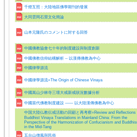
千燈互照：大陸地區佛學期刊的發展
大同雲岡石窟文化簡論
山本元隆氏のコメントに対する回答
中國佛教協會七十年的制度建設與制度創新
中國佛教信仰結構解析 -- 以漢傳佛教為中心
中國律學源流
中國律學源流=The Origin of Chinese Vinaya
中國嵩山少林寺三壇大戒新戒狀況數據分析
中國當代佛教制度建設 —— 以大陸漢傳佛教為中心
中国大陸仏教伝戒活動の回顧と再考察=Review and Reflections 
Buddhist Vinaya Translations in Mainland China: From the
Perspective of the Harmonization of Confucianism and Buddhi
in the Mid-Tang
五台山僧風與民俗