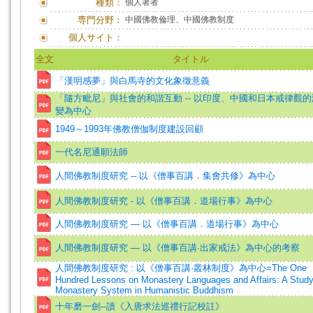
種類：
個人著者
専門分野：
中國佛教倫理、中國佛教制度
個人サイト：
全文
タイトル
「漢明感夢」與白馬寺的文化象徵意義
「隨方毗尼」與社會的和諧互動 -- 以印度、中國和日本戒律觀的
變為中心
1949～1993年佛教僧伽制度建設回顧
一代名尼通願法師
人間佛教制度研究 -- 以《僧事百講．集會共修》為中心
人間佛教制度研究 - 以《僧事百講．道場行事》為中心
人間佛教制度研究 — 以《僧事百講．道場行事》為中心
人間佛教制度研究 — 以《僧事百講·出家戒法》為中心的考察
人間佛教制度研究 : 以《僧事百講·叢林制度》為中心=The One
Hundred Lessons on Monastery Languages and Affairs: A Study
Monastery System in Humanistic Buddhism
十年磨一劍--讀《入唐求法巡禮行記校註》