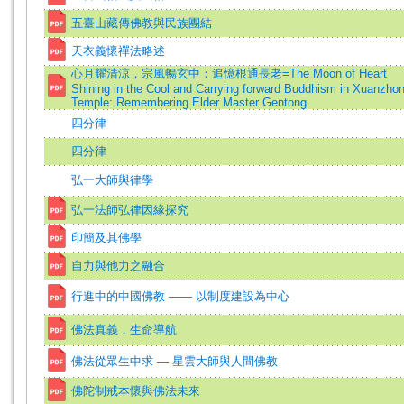
五臺山藏傳佛教與民族團結
天衣義懷禪法略述
心月耀清涼，宗風暢玄中：追憶根通長老=The Moon of Heart
Shining in the Cool and Carrying forward Buddhism in Xuanzhon
Temple: Remembering Elder Master Gentong
四分律
四分律
弘一大師與律學
弘一法師弘律因緣探究
印簡及其佛學
自力與他力之融合
行進中的中國佛教 —— 以制度建設為中心
佛法真義．生命導航
佛法從眾生中求 — 星雲大師與人間佛教
佛陀制戒本懷與佛法未來