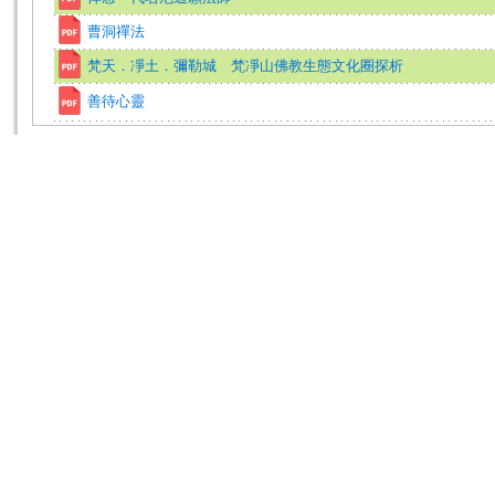
曹洞禪法
梵天．凈土．彌勒城 梵凈山佛教生態文化圈探析
善待心靈