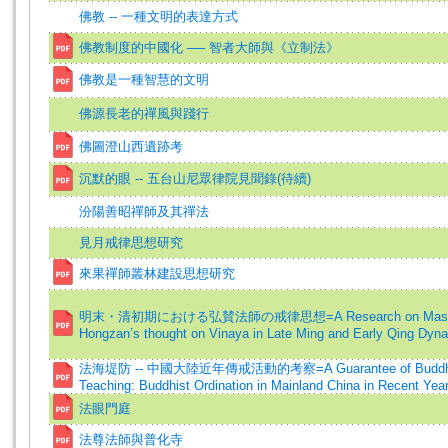
佛教 -- 一種文明的表達方式
佛教制度的中國化 ── 智者大師與《立制法》
佛教是一種智慧的文明
佛源長老的禪風與踐行
佛圖澄山西遺跡考
沉默的眼 -- 五台山尼眾律院見聞錄(待續)
汾陽善昭禪師及其禪法
見月戒律思想研究
來果禪師叢林建設思想研究
明末・清初期における弘賛法師の戒律思想=A Research on Mast
Hongzan’s thought on Vinaya in Late Ming and Early Qing Dyna
法海堤防 -- 中國大陸近年傳戒活動的考察=A Guarantee of Buddh
Teaching: Buddhist Ordination in Mainland China in Recent Yea
法眼門庭
法尊法師與普化寺