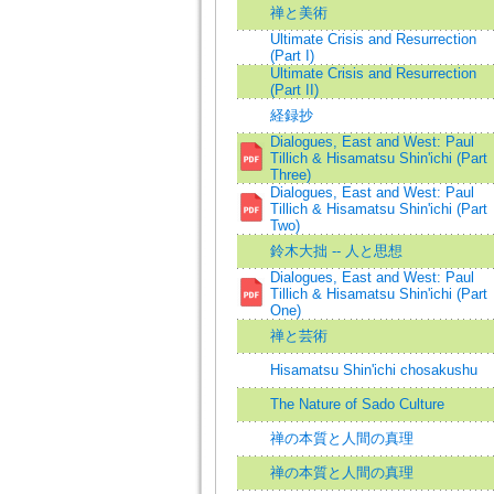
禅と美術
Ultimate Crisis and Resurrection
(Part I)
Ultimate Crisis and Resurrection
(Part II)
経録抄
Dialogues, East and West: Paul
Tillich & Hisamatsu Shin'ichi (Part
Three)
Dialogues, East and West: Paul
Tillich & Hisamatsu Shin'ichi (Part
Two)
鈴木大拙 -- 人と思想
Dialogues, East and West: Paul
Tillich & Hisamatsu Shin'ichi (Part
One)
禅と芸術
Hisamatsu Shin'ichi chosakushu
The Nature of Sado Culture
禅の本質と人間の真理
禅の本質と人間の真理