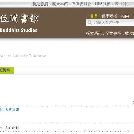
網站導覽
．
關於本館
．
諮詢委員會
．
聯絡我們
．
書目提供
．
｜
書目
｜
佛學著者
｜
站內
｜
檢索系統
．
全文專區
．
數位
範資料
校正著者資訊
u, Shin'ichi