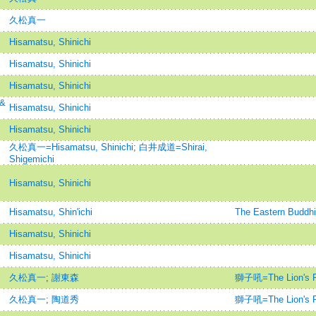
久松真一
Hisamatsu, Shinichi
Hisamatsu, Shinichi
Hisamatsu, Shinichi
 &
Hisamatsu, Shinichi
Hisamatsu, Shinichi
久松真一=Hisamatsu, Shinichi
;
白井成道=Shirai,
Shigemichi
Hisamatsu, Shinichi
Hisamatsu, Shin'ichi
The Eastern B
Hisamatsu, Shinichi
Hisamatsu, Shinichi
久松真一
;
謝東森
獅子吼=The Lion's R
久松真一
;
陶道秀
獅子吼=The Lion's R