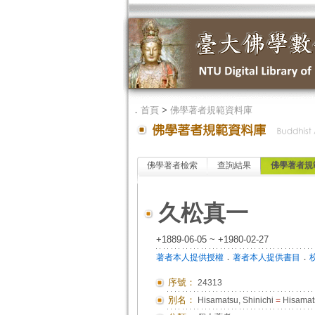
．
首頁
>
佛學著者規範資料庫
佛學著者檢索
查詢結果
佛學著者規
久松真一
+1889-06-05 ~ +1980-02-27
．
．
著者本人提供授權
著者本人提供書目
序號：
24313
別名：
Hisamatsu, Shinichi
=
Hisamats