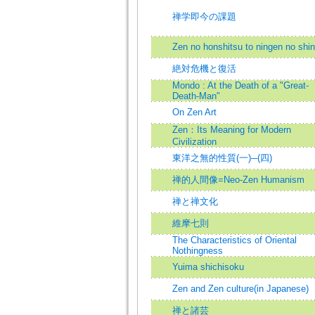
禅学即今の課題
Zen no honshitsu to ningen no shin
絶対危機と復活
Mondo : At the Death of a "Great-
Death-Man"
On Zen Art
Zen：Its Meaning for Modern
Civilization
東洋之無的性質(一)─(四)
禅的人間像=Neo-Zen Humanism
禅と禅文化
維摩七則
The Characteristics of Oriental
Nothingness
Yuima shichisoku
Zen and Zen culture(in Japanese)
禅と諸芸