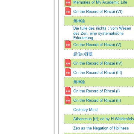
Memories of My Academic Life
On the Record of Rinzai (VI)
無神論
Die fulle des nichts：vom Wesen
des Zen, eine systematische
Erlauterung
On the Record of Rinzai (V)
起信の課題
On the Record of Rinzai (IV)
On the Record of Rinzai (III)
無神論
On the Record of Rinzai (I)
On the Record of Rinzai (II)
Ordinary Mind
Atheismus [tr]; ed by H Waldenfels
Zen as the Negation of Holiness