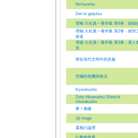
Nin'nunshu
Zen to geijutsu
増補 久松真一著作集 第6巻：経録
増補 久松真一著作集 第2巻：絶対
体道
増補 久松真一著作集 第3巻：覚と
造
禪在現代文明中的意義
究極的危機與復活
Kyorokusho
Zoho Hisamatsu Shinichi
chosakushu
事々無礙
Jiji muge
還相の論理
仏教的世界