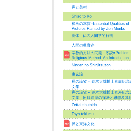
禅と美術
Shiso to Koi
禅画の本質=Essential Qualities of
Pictures Painted by Zen Monks
覚体 - 仏の人間学的解明
人間の眞實存
宗教的方法の問題 : 序説=Problem 
Religious Method: An Introduction
Ningen no Shinjitsuzon
幽玄論
禪の論攷 -- 鈴木大拙博士喜壽紀念
文集
禅の論攷 -- 鈴木大拙博士喜寿紀念
文集 附錄達摩の禪法と思想及其
Zettai shutaido
Toyo-teki mu
禅と東洋文化