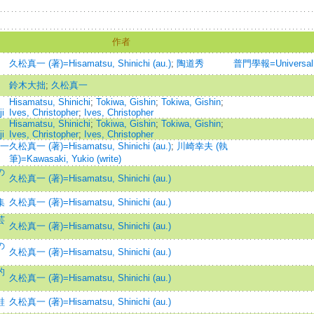
作者
久松真一 (著)=Hisamatsu, Shinichi (au.)
;
陶道秀
普門學報=Universal G
鈴木大拙
;
久松真一
Hisamatsu, Shinichi
;
Tokiwa, Gishin
;
Tokiwa, Gishin
;
i
Ives, Christopher
;
Ives, Christopher
Hisamatsu, Shinichi
;
Tokiwa, Gishin
;
Tokiwa, Gishin
;
i
Ives, Christopher
;
Ives, Christopher
真一
久松真一 (著)=Hisamatsu, Shinichi (au.)
;
川崎幸夫 (執
筆)=Kawasaki, Yukio (write)
の
久松真一 (著)=Hisamatsu, Shinichi (au.)
集
久松真一 (著)=Hisamatsu, Shinichi (au.)
芸
久松真一 (著)=Hisamatsu, Shinichi (au.)
の
久松真一 (著)=Hisamatsu, Shinichi (au.)
的
久松真一 (著)=Hisamatsu, Shinichi (au.)
鞋
久松真一 (著)=Hisamatsu, Shinichi (au.)