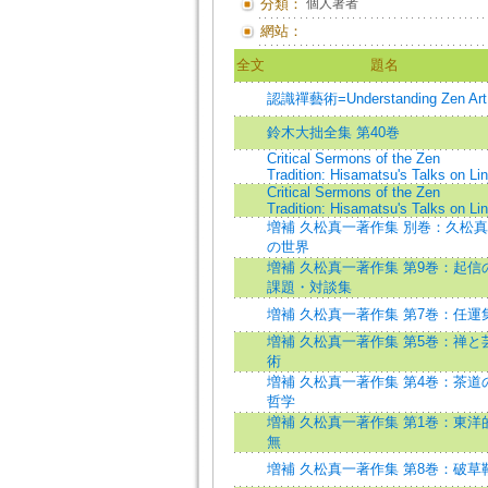
分類：
個人著者
網站：
全文
題名
認識禪藝術=Understanding Zen Art
鈴木大拙全集 第40巻
Critical Sermons of the Zen
Tradition: Hisamatsu's Talks on Linj
Critical Sermons of the Zen
Tradition: Hisamatsu's Talks on Linj
増補 久松真一著作集 別巻：久松
の世界
増補 久松真一著作集 第9巻：起信
課題・対談集
増補 久松真一著作集 第7巻：任運
増補 久松真一著作集 第5巻：禅と
術
増補 久松真一著作集 第4巻：茶道
哲学
増補 久松真一著作集 第1巻：東洋
無
増補 久松真一著作集 第8巻：破草