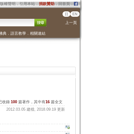
版權聲明
．
引用本站
．
捐款贊助
．
回首頁
．
日
EN
上一頁
佛典
．
語言教學
．
相關連結
已收錄
100
篇著作，其中有
16
篇全文
2012.03.05 建檔, 2018.09.19 更新