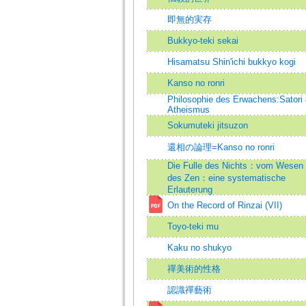
即無的実存
Bukkyo-teki sekai
Hisamatsu Shin'ichi bukkyo kogi
Kanso no ronri
Philosophie des Erwachens:Satori
Atheismus
Sokumuteki jitsuzon
還相の論理=Kanso no ronri
Die Fulle des Nichts：vom Wesen
des Zen：eine systematische
Erlauterung
On the Record of Rinzai (VII)
Toyo-teki mu
Kaku no shukyo
禪美術的性格
認識禪藝術