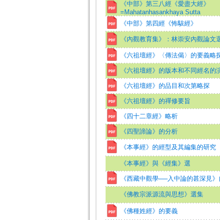
《中部》第三八經《愛盡大經》
=Mahatanhasankhaya Sutta
《中部》第四經《怖駭經》
《內觀教育集》：林崇安內觀論文
《六祖壇經》〈傳法偈〉的要義略
《六祖壇經》的版本和不同經名的
《六祖壇經》的品目和次第略探
《六祖壇經》的禪修要旨
《四十二章經》略析
《四聖諦論》的分析
《本事經》的經型及其編集的研究
《本事經》與《經集》選
《西藏中觀學──入中論的甚深見》
《佛教宗派源流與思想》選集
《佛種姓經》的要義