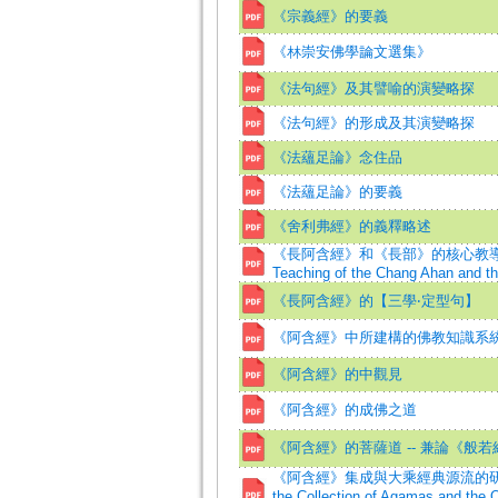
《宗義經》的要義
《林崇安佛學論文選集》
《法句經》及其譬喻的演變略探
《法句經》的形成及其演變略探
《法蘊足論》念住品
《法蘊足論》的要義
《舍利弗經》的義釋略述
《長阿含經》和《長部》的核心教導=T
Teaching of the Chang Ahan and t
《長阿含經》的【三學‧定型句】
《阿含經》中所建構的佛教知識系
《阿含經》的中觀見
《阿含經》的成佛之道
《阿含經》的菩薩道 -- 兼論《般
《阿含經》集成與大乘經典源流的研究=A
the Collection of Agamas and the 