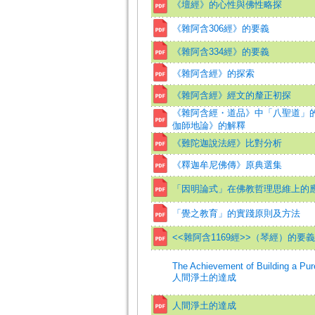
《壇經》的心性與佛性略探
《雜阿含306經》的要義
《雜阿含334經》的要義
《雜阿含經》的探索
《雜阿含經》經文的釐正初探
《雜阿含經・道品》中「八聖道」的
伽師地論》的解釋
《難陀迦說法經》比對分析
《釋迦牟尼佛傳》原典選集
「因明論式」在佛教哲理思維上的
「覺之教育」的實踐原則及方法
<<雜阿含1169經>>（琴經）的要義
The Achievement of Building a Pur
人間淨土的達成
人間淨土的達成