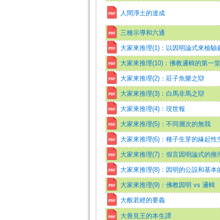
人間淨土的達成
三種示導和六通
大家來推理(1)：以因明論式來檢驗
大家來推理(10)：佛教邏輯的第一
大家來推理(2)：莊子魚樂之辯
大家來推理(3)：白馬非馬之辯
大家來推理(4)：現世報
大家來推理(5)：不同層次的無我
大家來推理(6)：種子生芽的緣起性
大家來推理(7)：假言因明論式的推
大家來推理(8)：因明的公設和基本
大家來推理(9)：佛教因明 vs 邏輯
大般若經的要義
大善見王的本生譚