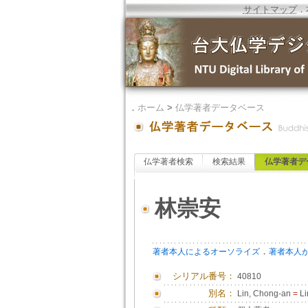
サイトマップ
．
．
ホーム
>
仏学著者データベース
仏学著者検索
検索結果
仏学著者デ
林崇安
．
著者本人によるオーソライズ
著者本人
シリアル番号：
40810
別名：
Lin, Chong-an
=
Li