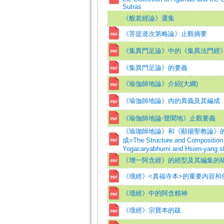
Sutras
《般若經論》選集
《菩提道次第略論》止觀摘要
《集異門足論》中的《集異法門經
《集異門足論》的要義
《瑜伽師地論》介紹(大綱)
《瑜伽師地論》內的異義及其編成
《瑜伽師地論‧聲聞地》止觀要義
《瑜珈師地論》和《顯揚聖教論》
成=The Structure and Composition 
Yogacaryabhumi and Hsien-yang sh
《增一阿含經》的經型及其編集的
《壇經》<真福寺本>的重要內容和
《壇經》中的阿含精神
《壇經》宗寶本的跋