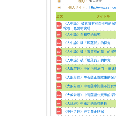
種類：
個人著者
個人サイト：
http://www.ss.ncu
全文
タイトル
《入中論》 破真實有和自性有的探究
蛇喻、色盤喻說明
《入中論》自相空的探究
《入中論》破「即蘊我」的探究
《入中論》破「實質有的我」的探
《入中論》破「離蘊我」的探究
《大般若經》中的內觀法門 -- 依
《大般若經》中菩薩正性離生的探
《大般若經》中菩薩摩訶薩不證實
《大般若經》中菩薩證住實際的探
《大緣經》中緣起的論證略探
《中阿含經》經文釐正略探