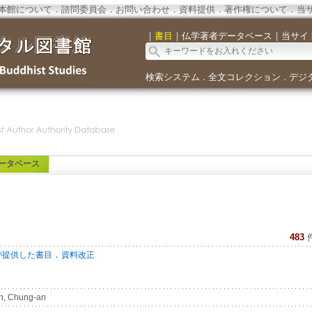
本館について
．
諮問委員会
．
お問い合わせ
．
資料提供
．
著作権について
．
当
｜
書目
｜
仏学著者データベース
｜
当サイ
検索システム
全文コレクション
デジ
．
．
ータベース
483
．
が提供した書目
資料改正
n, Chung-an