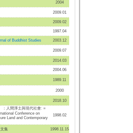
2004
2009.01
2009.02
1997.04
 of Buddhist Studies
2003.12
2009.07
2014.03
2004.06
y
1989.11
2000
2018.10
：人間淨土與現代社會: =
national Conference on
1998.02
Pure Land and Contemporary
論文集
1998.11.15