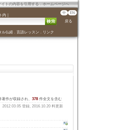
サイトの内容を引用する
．
ホームページへ
中
EN
ト内
｜
戻る
タル仏経
言語レッスン
リンク
．
．
件著作が収録され、
378
件全文を含む
2012.03.05 登録, 2016.10.20 料更新