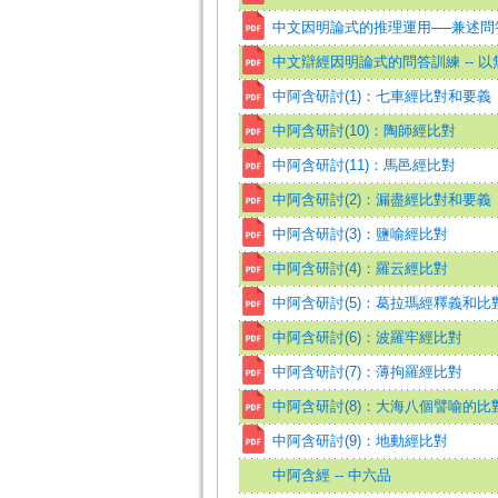
中文因明論式的推理運用──兼述問
中文辯經因明論式的問答訓練 -- 
中阿含研討(1)：七車經比對和要義
中阿含研討(10)：陶師經比對
中阿含研討(11)：馬邑經比對
中阿含研討(2)：漏盡經比對和要義
中阿含研討(3)：鹽喻經比對
中阿含研討(4)：羅云經比對
中阿含研討(5)：葛拉瑪經釋義和比
中阿含研討(6)：波羅牢經比對
中阿含研討(7)：薄拘羅經比對
中阿含研討(8)：大海八個譬喻的比
中阿含研討(9)：地動經比對
中阿含經 -- 中六品