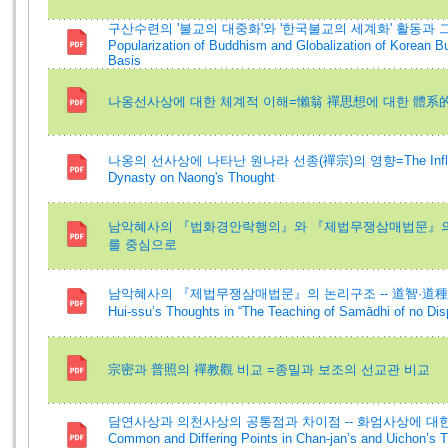
구산수련의 '불교의 대중화'와 '한국불교의 세계화' 활동과 그 사
Popularization of Buddhism and Globalization of Korean Bu
Basis
나옹선사상에 대한 체계적 이해=懶翁 禪思想에 대한 體系
나옹의 선사상에 나타난 원나라 선종(禪宗)의 영향=The Influence
Dynasty on Naong's Thought
남악혜사의 『법화경안락행의』와 『제법무쟁삼매법문』의 저
를 중심으로
남악혜사의 『제법무쟁삼매법문』의 논리구조 -- 道智·道種智·
Hui-ssu’s Thoughts in “The Teaching of Samādhi of n
宗密과 普照의 禪教觀 비교 =종밀과 보조의 선교관 비교
담연사상과 의천사상의 공통점과 차이점 -- 화엄사상에 대한 관점
Common and Differing Points in Chan-jan’s and Uichon’s