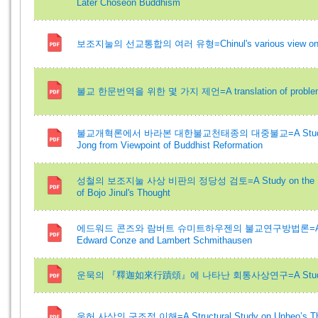
Later Choseon Buddhism
보조지눌의 선교통합의 여러 유형=Chinul's various view on unif
불교 한문번역을 위한 몇 가지 제언=A translation of problem in 
불교개혁론에서 바라본 대한불교천태종의 대중불교=A Study on Po
Jong from Viewpoint of Buddhist Reformation
성철의 보조지눌 사상 비판의 정당성 검토=A Study on the Rightfu
of Bojo Jinul's Thought
에드워드 콘즈와 람버트 슈미트하우젠의 불교연구방법론=A Study o
Edward Conze and Lambert Schmithausen
운묵의 『釋迦如來行蹟頌』에 나타난 회통사상연구=A Study on Unm
운허 사상의 구조적 이해=A Structural Study on Unheo’s Th