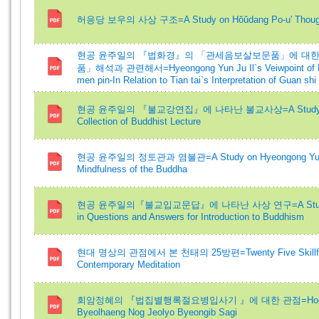
허응당 보우의 사상 구조=A Study on Hŏŭdang Po-u' Thoug
현공 윤주일의 『법화경』의 「관세음보살보문품」에 대한
품」해석과 관련해서=Hyeongong Yun Ju Il`s Veiwpoint of Fa H
men pin-In Relation to Tian tai`s Interpretation of Guan sh
현공 윤주일의 『불교강연집』에 나타난 불교사상=A Study on Thou
Collection of Buddhist Lecture
현공 윤주일의 정토관과 염불관=A Study on Hyeongong Yun Ju I
Mindfulness of the Buddha
현공 윤주일의『불교입교문답』에 나타난 사상 연구=A Study on Hy
in Questions and Answers for Introduction to Buddhism
현대 명상의 관점에서 본 천태의 25방편=Twenty Five Skillful Mean
Contemporary Meditation
회암정혜의 『법집별행록절요병입사기 』에 대한 관점=Hoeam Jeon
Byeolhaeng Nog Jeolyo Byeongib Sagi