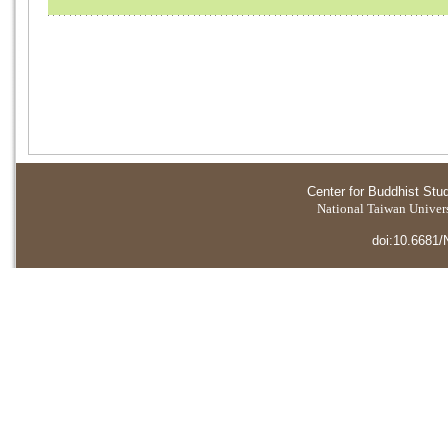
Center for Buddhist Stu
National Taiwan Universi
doi:10.6681