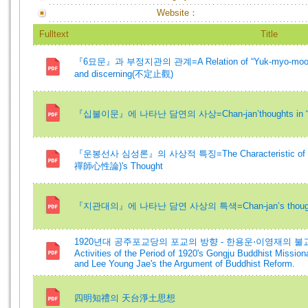
Website：
Fulltext
Title
『6묘문』과 부정지관의 관계=A Relation of “Yuk-myo-moon”(
and discerning(不定止觀)
『십불이문』에 나타난 담연의 사상=Chan-jan’thoughts in “S
『운봉선사 심성론』의 사상적 특징=The Characteristic of Wo
禪師心性論)'s Thought
『지관대의』에 나타난 담연 사상의 특색=Chan-jan’s thoughts 
1920년대 공주포교당의 포교의 방향 - 한용운⋅이영재의 불교개혁
Activities of the Period of 1920's Gongju Buddhist Missio
and Lee Young Jae's the Argument of Buddhist Reform.
四明知禮의 天台淨土思想