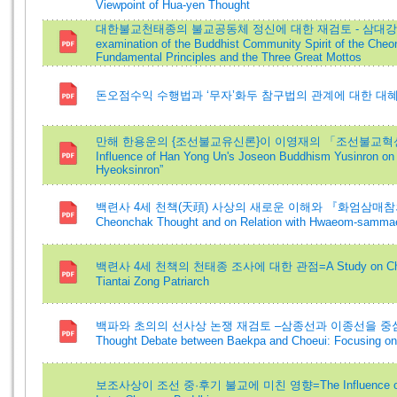
Viewpoint of Hua-yen Thought
대한불교천태종의 불교공동체 정신에 대한 재검토 - 삼대강
examination of the Buddhist Community Spirit of the Cheo
Fundamental Principles and the Three Great Mottos
돈오점수익 수행법과 ‘무자’화두 참구법의 관계에 대한 대
만해 한용운의 {조선불교유신론}이 이영재의 「조선불교혁신론」에
Influence of Han Yong Un's Joseon Buddhism Yusinron o
Hyeoksinron”
백련사 4세 천책(天頙) 사상의 새로운 이해와 『화엄삼매참의』
Cheonchak Thought and on Relation with Hwaeom-samma
백련사 4세 천책의 천태종 조사에 대한 관점=A Study on Cheonch
Tiantai Zong Patriarch
백파와 초의의 선사상 논쟁 재검토 –삼종선과 이종선을 중심으로=A 
Thought Debate between Baekpa and Choeui: Focusing on
보조사상이 조선 중·후기 불교에 미친 영향=The Influence of Bojo