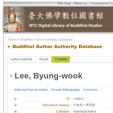
Site map
．
About us
．
Consultative C
．
Home
>
Buddhist Author Authority Database
Author Authority
Result
Content
Lee, Byung-wook
．
．
Authorize Area for Author
Provide Bibliography
Correction
ID
：
154821
Alternative Names：
이병욱
=
李丙旭
Category：
Individual Author