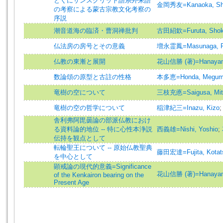
とくにサンスクリット語系外来語
金岡秀友=Kanaoka, Sh
の考察による蒙古宗教文化考察の
序説
潮音道海の臨済・曹洞禅批判
古田紹欽=Furuta, Shok
仏法房の房号とその意義
増永霊鳳=Masunaga, R
仏教の東漸と展開
花山信勝 (著)=Hanayama,
数論頌の原型と古註の性格
本多恵=Honda, Megum
竜樹の空について
三枝充悳=Saigusa, Mit
竜樹の空の哲学について
稲津紀三=Inazu, Kizo
舎利弗阿毘曇論の部派仏教におけ
る資料論的地位 -- 特に心性本浄説
西義雄=Nishi, Yoshio
;
伝持を観点として
転輪聖王について -- 原始仏教聖典
藤田宏達=Fujita, Kotat
を中心として
顕戒論の現代的意義=Significance
花山信勝 (著)=Hanayama,
of the Kenkairon bearing on the
Present Age