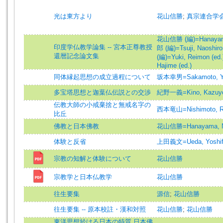
光は東方より
花山信勝
;
真宗連合学
花山信勝 (編)=Hanayama,
印度学仏教学論集 -- 宮本正尊教授
郎 (編)=Tsuji, Naoshiro 
還暦記念論文集
(編)=Yuki, Reimon (ed.
Hajime (ed.)
同体縁起思想の成立過程について
坂本幸男=Sakamoto, Y
多宝塔思想と迦葉仏伝説との交渉
紀野一義=Kino, Kazuyo
伝教大師の小戒棄捨と無戒名字の
西本竜山=Nishimoto, R
比丘
佛教と日本佛教
花山信勝=Hanayama, N
体験と反省
上田義文=Ueda, Yoshif
宗教の知解と体験について
花山信勝
宗教学と日本仏教学
花山信勝
往生要集
源信
;
花山信勝
往生要集 -- 原本校註・漢和対照
花山信勝
;
花山信勝
東洋思想於ける日本の特質 日本佛