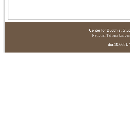
Center for Buddhist Stu
National Taiwan Universi
doi:10.6681