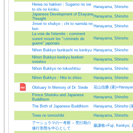
Heiwa no hakken：Sugamo no sei
Hanayama, Shinsho
to shi no kiroku
Japanese Development of Ekayana
Hanayama, Shinsho
Thought
Jinsei to shukyo：chi to namida no
Hanayama, Shinsho
bun
La voie de l'eternite：comment
Hanayama, Shinsho
surent mourir les "criminels de
guerre" japonais
Nihon Bukkyo bunkashi no kenkyu
Hanayama, Shinsho
Nihon Bukkyo kenkyu bunken
Hanayama, Shinsho
sosetsu
Nihon Bukkyo no tokushitsu
Hanayama, Shinsho
Nihon Bukkyo：Hito to shiso
Hanayama, Shinsho
花山信勝 (著)=Hanayama,
Obituary In Memory of Dr. Stede
Prince Shotoku and Japanese
Hanayama, Shinsho
Buddhism
The Birth of Japanese Buddhism
Hanayama, Shinsho (
Towa no tomoshibi
Hanayama, Shinsho
アーシュラマの一考察 -- 梵行期の
藤謙敬=Fuji, Kenkyo
;
修行形態を中心として