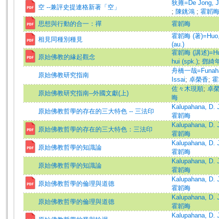
狄雍=De Jong, J
空 --兼評史提連格新著「空」
;
陳銚鴻
;
霍韜
思想與行動的合一：禪
霍韜晦
霍韜晦 (著)=Huo, 
相見同種別種見
(au.)
霍韜晦 (講述)=Huo
原始佛教的緣起觀念
hui (spk.)
;
鄧綺
舟橋一哉=Funaha
原始佛教研究指南
Issai
;
卓榮香
;
霍
佐々木現順
;
卓
原始佛教研究指南--外國文獻(上)
晦
Kalupahana, D. 
原始佛教哲學的存在的三大特色 -- 三法印
霍韜晦
Kalupahana, D. 
原始佛教哲學的存在的三大特色：三法印
霍韜晦
Kalupahana, D. 
原始佛教哲學的知識論
霍韜晦
Kalupahana, D. 
原始佛教哲學的知識論
霍韜晦
Kalupahana, D. 
原始佛教哲學的倫理與道德
霍韜晦
Kalupahana, D. 
原始佛教哲學的倫理與道德
霍韜晦
Kalupahana, D. 