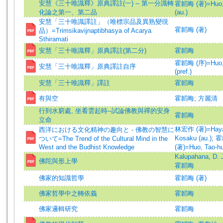
安慧《三十唯識釋》原典譯註(一) -- 第一分識轉
霍韜晦 (著)=Huo, 
化論之第一、第二品
(au.)
安慧「三十唯識譯註」（唯標宗品及異熟變現
霍韜晦 (著)
品）=Trimsikavijnaptibhasya of Acarya
Sthiramati
安慧「三十唯識釋」原典譯註(第二分)
霍韜晦
霍韜晦 (序)=Huo, 
安慧「三十唯識釋」原典譯註自序
(pref.)
安慧「三十唯識釋」譯註
霍韜晦
有與空
霍韜晦
;
方麗清
行到水窮處, 坐看雲起時--試論佛教與禪的安身
霍韜晦
立命
林宏作 (著)=Haya
西洋における文化精神の趣向と - 佛教の智慧に
Kosaku (au.)
;
霍
ついて=The Trend of the Cultural Mind in the
West and the Budhist Knowledge
(著)=Huo, Tao-hui
Kalupahana, D. 
佛陀與形上學
霍韜晦
佛家的知識哲學
霍韜晦 (著)
佛家哲學中之轉依義
霍韜晦
佛家邏輯研究
霍韜晦