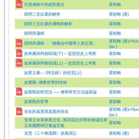
印度佛教中的絕對觀念
霍韜晦
因明三支比量的解析
霍韜晦 (著)
因明三支比量的邏輯的解析
霍韜晦
因明與邏輯
霍韜晦
霍韜晦 (著)=Huo, 
因明與邏輯：「轉載自中國學人第五期」
(au.)
如來藏與阿賴耶識(下) -- 從思想史上考察
霍韜晦
如來藏與阿賴耶識(上) -- 從思想史上考察
霍韜晦
如實之教--《阿含經》的性質(上)
霍韜晦
如實觀--佛教哲學的性格
霍韜晦
如實觀的研究法 ── 佛學研究方法論新論
霍韜晦
如實觀的哲學
霍韜晦
霍韜晦 (著)=Huo, 
存在的真實與真實的存在
(au.)
安身立命與東西文化--第四屆法住學術會議安身
霍韜晦
立命國際研討會論文集
安慧《三十唯識釋》原典譯註
霍韜晦 (著)