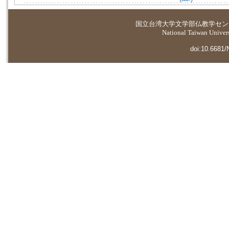
国立台湾大学
文学部仏教学セン
National Taiwan Universi
doi:10.6681