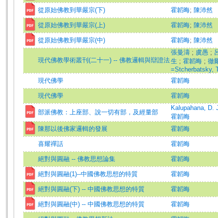
從原始佛教到華嚴宗(下)
霍韜晦
;
陳沛然
從原始佛教到華嚴宗(上)
霍韜晦
;
陳沛然
從原始佛教到華嚴宗(中)
霍韜晦
;
陳沛然
張曼濤
;
虞愚
;
現代佛教學術叢刊(二十一) -- 佛教邏輯與辯證法
生
;
霍韜晦
;
徹
=Stcherbatsky, 
現代佛學
霍韜晦
現代佛學
霍韜晦
Kalupahana, D. 
部派佛教：上座部、說一切有部，及經量部
霍韜晦
陳那以後佛家邏輯的發展
霍韜晦
喜耀禪話
霍韜晦
絕對與圓融 -- 佛教思想論集
霍韜晦
絕對與圓融(1)--中國佛教思想的特質
霍韜晦
絕對與圓融(下) -- 中國佛教思想的特質
霍韜晦
絕對與圓融(中) -- 中國佛教思想的特質
霍韜晦