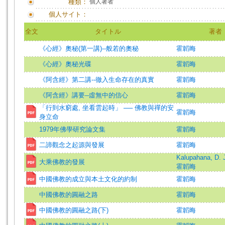
種類：
個人著者
個人サイト：
全文
タイトル
著者
《心經》奧秘(第一講)--般若的奧秘
霍韜晦
《心經》奧秘光碟
霍韜晦
《阿含經》第二講--徹入生命存在的真實
霍韜晦
《阿含經》講要--虛無中的信心
霍韜晦
「行到水窮處, 坐看雲起時」 ── 佛教與禪的安
霍韜晦
身立命
1979年佛學研究論文集
霍韜晦
二諦觀念之起源與發展
霍韜晦
Kalupahana, D. 
大乘佛教的發展
霍韜晦
中國佛教的成立與本土文化的約制
霍韜晦
中國佛教的圓融之路
霍韜晦
中國佛教的圓融之路(下)
霍韜晦