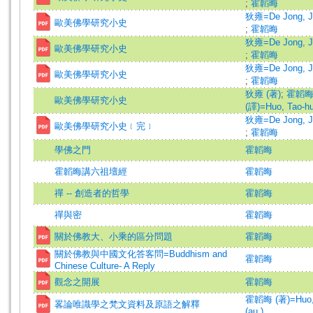
;
霍韜晦
狄雍=De Jong, J
歐美佛學研究小史
;
霍韜晦
狄雍=De Jong, J
歐美佛學研究小史
;
霍韜晦
狄雍=De Jong, J
歐美佛學研究小史
;
霍韜晦
狄雍 (著)
;
霍韜
歐美佛學研究小史
(譯)=Huo, Tao-hui 
狄雍=De Jong, J
歐美佛學研究小史﹝完﹞
;
霍韜晦
學佛之門
霍韜晦
霍韜晦講六祖壇經
霍韜晦
禪 -- 創造者的哲學
霍韜晦
禪與密
霍韜晦
關於佛教大、小乘的區分問題
霍韜晦
關於佛教與中國文化答客問=Buddhism and
霍韜晦
Chinese Culture- A Reply
觀念之開展
霍韜晦
霍韜晦 (著)=Huo, 
畧論唯識學之梵文資料及原語之解釋
(au.)