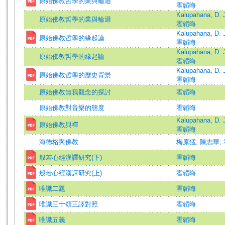
原始佛教哲學的業與輪迴
霍韜晦
Kalupahana, D. 
原始佛教哲學的業與輪迴
霍韜晦
Kalupahana, D. 
原始佛教哲學的緣起論
霍韜晦
Kalupahana, D. 
原始佛教哲學的緣起論
霍韜晦
Kalupahana, D. 
原始佛教哲學的歷史背景
霍韜晦
原始佛教無我觀念的探討
霍韜晦
原始佛教對音樂的態度
霍韜晦
Kalupahana, D. 
原始佛教與禪
霍韜晦
海德格與佛教
梅原猛
;
陳志華
;
般若心經漢譯研究(下)
霍韜晦
般若心經漢譯研究(上)
霍韜晦
唯識二題
霍韜晦
唯識三十頌三譯對照
霍韜晦
唯識五義
霍韜晦