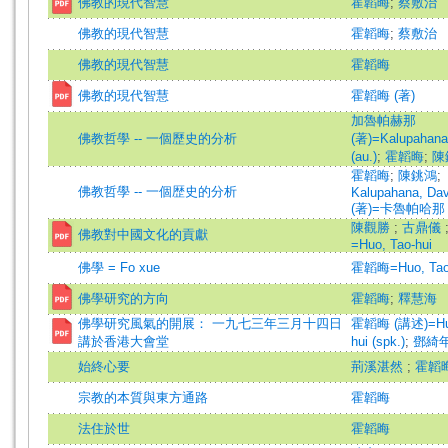
佛教的現代智慧
霍韜晦
;
蔡敷治
佛教的現代智慧
霍韜晦
;
蔡敷治
佛教的現代智慧
霍韜晦
佛教的現代智慧
霍韜晦 (著)
加魯帕赫那
佛教哲學 -- 一個歷史的分析
(著)=Kalupahana,
(au.)
;
霍韜晦
;
陳
霍韜晦
;
陳銚鴻
;
佛教哲學 -- 一個歴史的分析
Kalupahana, Dav
(著)=卡魯帕哈那 (
陳觀勝
;
古鼎儀
佛教對中國文化的貢獻
=Huo, Tao-hui
佛學 = Fo xue
霍韜晦=Huo, Tao
佛學研究的方向
霍韜晦
;
釋慧海
佛學研究風氣的開展： 一九七三年三月十四日
霍韜晦 (講述)=Huo
講於香港大會堂
hui (spk.)
;
鄧綺
始終心要
荊溪湛然
;
霍韜
宗教的本質與東方通路
霍韜晦
法住於世
霍韜晦