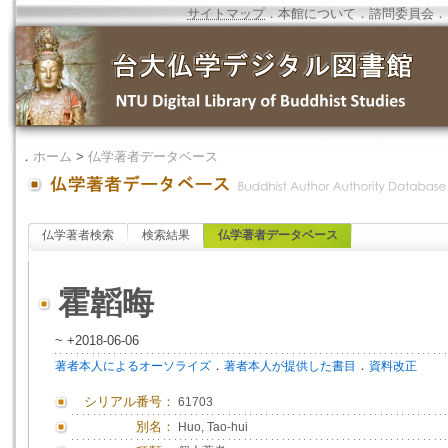
サイトマップ
．
本館について
．
諮問委員会
．
．
ホーム
>
仏学著者データベース
仏学著者検索
検索結果
仏学著者データベース
霍韜晦
~ +2018-06-06
．
．
著者本人によるオーソライズ
著者本人が提供した書目
資料改正
シリアル番号：
61703
別名：
Huo, Tao-hui