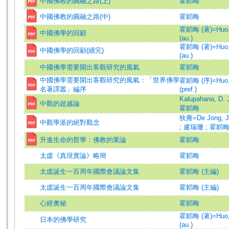
中國佛教的圓融之路(上)
霍韜晦
中國佛教的圓融之路(中)
霍韜晦
霍韜晦 (著)=Huo, 
中國佛學的回顧
(au.)
霍韜晦 (著)=Huo, 
中國佛學的回顧(續完)
(au.)
中國佛學需要開出客觀研究的風氣
霍韜晦
中國佛學需要開出客觀研究的風氣：「世界佛學
霍韜晦 (序)=Huo, 
名著譯叢」編序
(pref.)
Kalupahana, D. 
中觀的超越論
霍韜晦
狄雍=De Jong, J
中觀學派的絕對觀念
;
盧瑞珊
;
霍韜
升進生命的哲學：佛教的業論
霍韜晦
太虛《真現實論》略簡
霍韜晦
太虛誕生一百周年國際會議論文集
霍韜晦 (主編)
太虛誕生一百周年國際會議論文集
霍韜晦 (主編)
心經奧秘
霍韜晦
霍韜晦 (著)=Huo, 
日本的佛學研究
(au.)