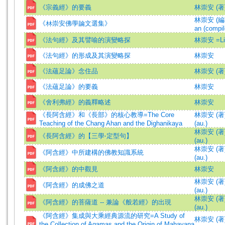
《宗義經》的要義
林崇安 (著
林崇安 (編著)
《林崇安佛學論文選集》
an (compil
《法句經》及其譬喻的演變略探
林崇安 =Lin
《法句經》的形成及其演變略探
林崇安
《法蘊足論》念住品
林崇安 (著
《法蘊足論》的要義
林崇安
《舍利弗經》的義釋略述
林崇安
《長阿含經》和《長部》的核心教導=The Core
林崇安 (著)=
Teaching of the Chang Ahan and the Dighanikaya
(au.)
林崇安 (著)=
《長阿含經》的【三學‧定型句】
(au.)
林崇安 (著)=
《阿含經》中所建構的佛教知識系統
(au.)
《阿含經》的中觀見
林崇安
林崇安 (著)=
《阿含經》的成佛之道
(au.)
林崇安 (著)=
《阿含經》的菩薩道 -- 兼論《般若經》的出現
(au.)
《阿含經》集成與大乘經典源流的研究=A Study of
林崇安 (著)=
the Collection of Agamas and the Origin of Mahayana