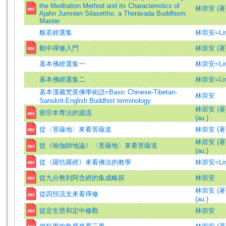
the Meditation Method and its Characteristics of
林崇安 (著
Ajahn Jumnien Silasettho, a Theravada Buddhism
Master
般若經選集
林崇安=Lin,
動中禪修入門
林崇安 (著
基本佛經選集一
林崇安=Lin,
基本佛經選集二
林崇安=Lin,
基本漢藏梵英佛學術語=Basic Chinese-Tibetan-
林崇安
Sanskrit-English Buddhist terminology
林崇安 (著)=
密宗本尊法的源流
(au.)
從〈菩薩地〉來看菩薩道
林崇安 (著
林崇安 (著)=
從《瑜伽師地論》〈菩薩地〉來看菩薩道
(au.)
從《羅怙羅經》來看佛法的教學
林崇安=Lin,
從九分教到阿含經的集成略探
林崇安
林崇安 (著)=
從四預流支來看禪修
(au.)
從定生慧和定中修觀
林崇安