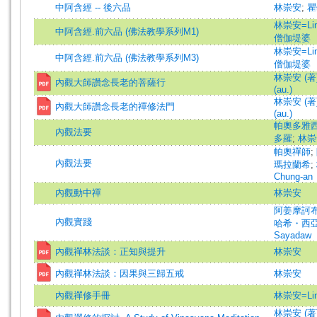
中阿含經 -- 後六品
林崇安
;
瞿
林崇安=Lin,
中阿含經.前六品 (佛法教學系列M1)
僧伽堤婆
林崇安=Lin,
中阿含經.前六品 (佛法教學系列M3)
僧伽堤婆
林崇安 (著)=
內觀大師讚念長老的菩薩行
(au.)
林崇安 (著)=
內觀大師讚念長老的禪修法門
(au.)
帕奧多雅
內觀法要
多羅
;
林崇
帕奧禪師
;
內觀法要
瑪拉蘭希
;
Chung-an
內觀動中禪
林崇安
阿姜摩訶
內觀實踐
哈希・西亞多
Sayadaw
內觀禪林法談：正知與提升
林崇安
內觀禪林法談：因果與三歸五戒
林崇安
內觀禪修手冊
林崇安=Lin,
林崇安 (著)=