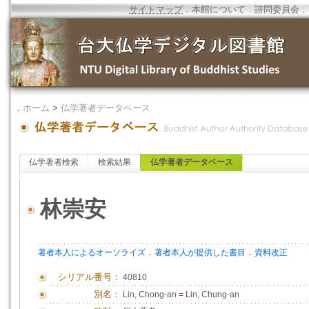
サイトマップ
．
本館について
．
諮問委員会
．
．
ホーム
>
仏学著者データベース
仏学著者検索
検索結果
仏学著者データベース
林崇安
．
．
著者本人によるオーソライズ
著者本人が提供した書目
資料改正
シリアル番号：
40810
別名：
Lin, Chong-an
=
Lin, Chung-an