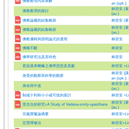
佛教教理內容表解
an (spk.)
;
林崇安 (著)=
佛教教理的探討
(au.)
佛教論藏的結集略探
林崇安 (著
林崇安 (著)=
佛教論藏的結集略探
(au.)
佛教邏輯與因明論式的運用
林崇安
佛種不斷
林崇安
佛學研究法及其特色
林崇安
君庇亟美喇嘛之佛學思想及貢獻
林崇安 =Lin
林崇安 (講述)
身受的觀察與科學的觀察
an (spk.)
;
林崇安 (著)=
身命與中道
(au.)
制戒十利和小小戒可捨的探討
林崇安 =Lin
林崇安 (著)=
受念住的研究=A Study of Vedana-smrty-upasthana
(au.)
宗義寶鬘論摘要
林崇安=Lin,
定慧禪修法
林崇安=Lin,