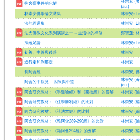
林崇安 (著)=
拘舍彌事件的化解
(au.)
林崇安佛學論文選集
林崇安=Lin,
法句經選集
林崇安=Lin,
法光佛教文化系列演講之一 -- 生活中的禪修
鄭寶蓮
;
林
法蘊足論
林崇安=Lin,
初善、中善與後善
林崇安
近行定和剎那定
林崇安
長阿含經
林崇安
;
佛
林崇安 (著)=
阿含的中觀見 -- 因果與中道
(au.)
阿含研究教材：《手聲喻經》和《棄捨經》的要解
林崇安 (編
阿含研究教材：《住學勝利經》的比對
林崇安 (編
阿含研究教材：《諸法本經》的比對
林崇安 (編
阿含研究教材：《雜阿含289-290經》的比對
林崇安 (編
阿含研究教材：《雜阿含294經》的要解
林崇安 (編