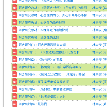
阿含研究教材：《雜阿含464經》的要解
林崇安 (編
阿含研究教材：《雜阿含46經》《所食經》的比對
林崇安 (編
阿含研究教材：心念住的內心、外心和內外心略探
林崇安 (著
阿含研究教材：心念住的論典解釋
林崇安 (著
阿含研究教材：四種修定的經論比對
林崇安 (編
阿含研究教材：法念住的比對
林崇安 (編
阿含研討(1)：阿含經專題研究大綱
林崇安 (著
阿含研討(10)：《大愛道般涅槃經》比對分析
林崇安 (著
阿含研討(2)：《法句經》的要義
林崇安 (著
阿含研討(3)：《雜阿含1321經》早課內容略探
林崇安 (著
阿含研討(4)：《雜阿含1322經》「見真諦」略探
林崇安 (著
阿含研討(5)：夜叉是天趣或鬼趣略探
林崇安 (著
阿含研討(6)：《慚愧經》中的愛敬和信
林崇安 (著
阿含研討(7)：「欲者是偈因」比對
林崇安 (著
阿含研討(8)：緊獸樹
林崇安 (著