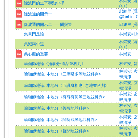
林崇安 (著)=
隆波田的生平和動中禪
(au.)
邱絲里 (譯
隆波通的開示一
(譯)=Lin, C
隆波通的開示二——問與答
邱絲里 (譯
集異門足論
林崇安=Lin,
林崇安 (著)=
集滅與中道
(au.)
慈心觀的重要
林崇安
瑜伽師地論《攝事分‧道品並科判》
林崇安
;
韓
林崇安
;
玄
瑜珈師地論. 本地分〈三摩呬多等地並科判>
韓清淨
林崇安
;
玄
瑜珈師地論. 本地分〈五識身相應, 意地並科判>
韓清淨
林崇安
;
玄
瑜珈師地論. 本地分〈有尋有伺等三地並科判>
韓清淨
林崇安
;
玄
瑜珈師地論. 本地分〈菩薩地並科判>
韓清淨
林崇安
;
玄
瑜珈師地論. 本地分〈聞所成等地並科判>
韓清淨
林崇安
;
玄
瑜珈師地論. 本地分〈聲聞地並科判>
韓清淨