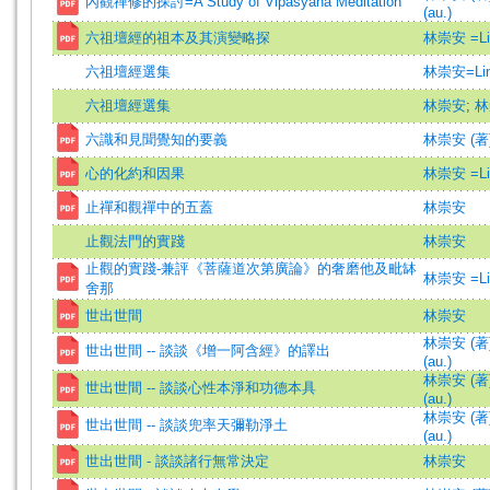
內觀禪修的探討=A Study of Vipasyana Meditation
(au.)
六祖壇經的祖本及其演變略探
林崇安 =Lin
六祖壇經選集
林崇安=Lin,
六祖壇經選集
林崇安
;
林
六識和見聞覺知的要義
林崇安 (著
心的化約和因果
林崇安 =Lin
止禪和觀禪中的五蓋
林崇安
止觀法門的實踐
林崇安
止觀的實踐-兼評《菩薩道次第廣論》的奢磨他及毗缽
林崇安 =Lin
舍那
世出世間
林崇安
林崇安 (著)=
世出世間 -- 談談《增一阿含經》的譯出
(au.)
林崇安 (著)=
世出世間 -- 談談心性本淨和功德本具
(au.)
林崇安 (著)=
世出世間 -- 談談兜率天彌勒淨土
(au.)
世出世間 - 談談諸行無常決定
林崇安