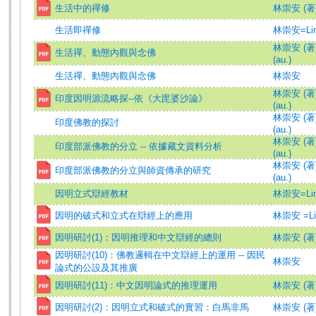
生活中的禪修
林崇安 (著
生活即禪修
林崇安=Lin,
林崇安 (著)=
生活禪、動態內觀與念佛
(au.)
生活禪、動態內觀與念佛
林崇安
林崇安 (著)=
印度因明源流略探--依《大毘婆沙論》
(au.)
林崇安 (著)=
印度佛教的探討
(au.)
林崇安 (著)=
印度部派佛教的分立 -- 依據藏文資料分析
(au.)
林崇安 (著)=
印度部派佛教的分立與師資傳承的研究
(au.)
因明立式辯經教材
林崇安=Lin,
因明的破式和立式在辯經上的應用
林崇安 =Lin
因明研討(1)：因明推理和中文辯經的總則
林崇安 (著
因明研討(10)：佛教邏輯在中文辯經上的運用 -- 因民
林崇安
論式的公設及其推廣
因明研討(11)：中文因明論式的推理運用
林崇安 (著
因明研討(2)：因明立式和破式的實習：白馬非馬
林崇安 (著