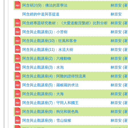
阿含研討(9)：佛法的眾學法
林崇安 (著
阿含經的中道與菩提道
林崇安
阿含經專題研究教材：《大愛道般涅槃經》比對分析
林崇安 (著
阿含與止觀講座(1)：小苦樹
林崇安 (著
阿含與止觀講座(10)：狂風和客舍
林崇安 (著
阿含與止觀講座(11)：水流大樹
林崇安 (著
阿含與止觀講座(2)：六種動物
林崇安 (著
阿含與止觀講座(3)：水泡
林崇安 (著
阿含與止觀講座(4)：阿難的證得預流果
林崇安 (著
阿含與止觀講座(5)：羅睺羅的求法
林崇安 (著
阿含與止觀講座(6)：大海
林崇安 (著
阿含與止觀講座(7)：守田人和國王
林崇安 (著
阿含與止觀講座(8)：狗兒和斑色鳥
林崇安 (著
阿含與止觀講座(9)：雪山猿猴
林崇安 (著