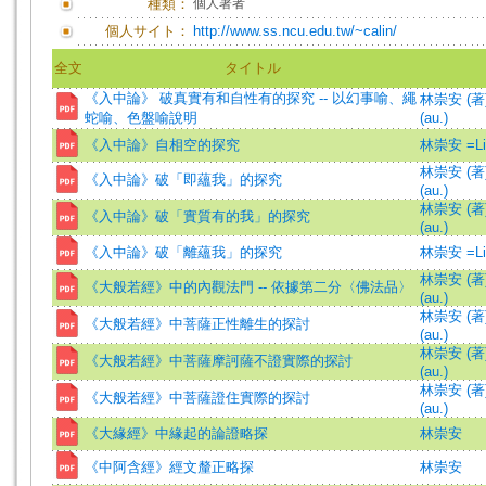
種類：
個人著者
個人サイト：
http://www.ss.ncu.edu.tw/~calin/
全文
タイトル
《入中論》 破真實有和自性有的探究 -- 以幻事喻、繩
林崇安 (著)=
蛇喻、色盤喻說明
(au.)
《入中論》自相空的探究
林崇安 =Lin
林崇安 (著)=
《入中論》破「即蘊我」的探究
(au.)
林崇安 (著)=
《入中論》破「實質有的我」的探究
(au.)
《入中論》破「離蘊我」的探究
林崇安 =Lin
林崇安 (著)=
《大般若經》中的內觀法門 -- 依據第二分〈佛法品〉
(au.)
林崇安 (著)=
《大般若經》中菩薩正性離生的探討
(au.)
林崇安 (著)=
《大般若經》中菩薩摩訶薩不證實際的探討
(au.)
林崇安 (著)=
《大般若經》中菩薩證住實際的探討
(au.)
《大緣經》中緣起的論證略探
林崇安
《中阿含經》經文釐正略探
林崇安