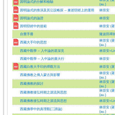
因明論式的分解和檢驗
(au.)
因明論式的推演及其公設略探 -- 兼述辯經上的運用
林崇安
因明論式的論證
林崇安
因明辯經中的規範
林崇安 (著
自覺手冊
隆波田禪
林崇安 (著)=
西藏大手印的思想
(au.)
西藏中觀學 -- 入中論的甚深見
林崇安=Lin,
西藏中觀學 -- 入中論的廣大行
林崇安
西藏白教大手印的禪觀方法
林崇安 (著
林崇安 (著)=
西藏佛教之傳入蒙古與影響
(au.)
林崇安 (著)=
西藏佛教的探討
(au.)
林崇安 (著)=
西藏佛教後弘時期之源流與思想
(au.)
西藏佛教後弘時期之源流與思想
林崇安=Lin,
林崇安 (著)=
西藏佛學中的真理觀(二諦論)
(au.)