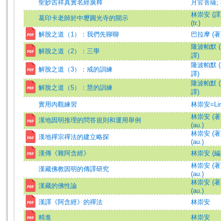
聖妙吉祥真實名經廣釋
月官菩薩
;
林崇安 (譯)=
葛印卡老師於中壢圓光寺的開示
(tr.)
解脫之道（1）：我們先聊聊
巴拉摩 (著
隆波帕默 (
解脫之道（2）：三學
譯)
隆波帕默 (
解脫之道（3）：戒的訓練
譯)
隆波帕默 (
解脫之道（5）：慧的訓練
譯)
實用內觀練習
林崇安=Lin,
林崇安 (著)=
漢地因明推理的問答規則和運用舉例
(au.)
林崇安 (著)=
漢地禪宗禪法的建立略探
(au.)
漢傳《雜阿含經》
林崇安 (編
林崇安 (著)=
漢藏佛教因明的傳譯研究
(au.)
林崇安 (著)=
漢藏的佛性論
(au.)
漢譯《阿含經》的禪法
林崇安
精進
林崇安