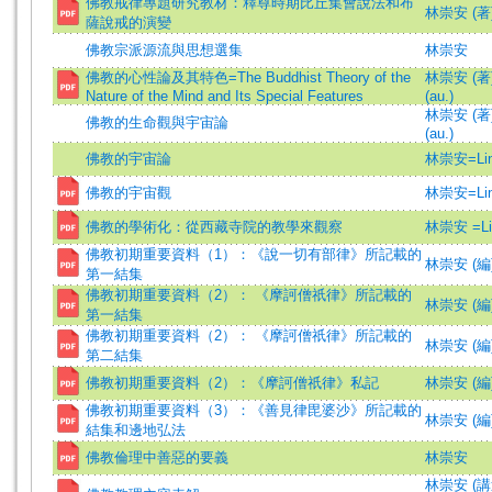
佛教戒律專題研究教材：釋尊時期比丘集會說法和布
林崇安 (著
薩說戒的演變
佛教宗派源流與思想選集
林崇安
佛教的心性論及其特色=The Buddhist Theory of the
林崇安 (著)=
Nature of the Mind and Its Special Features
(au.)
林崇安 (著)=
佛教的生命觀與宇宙論
(au.)
佛教的宇宙論
林崇安=Lin,
佛教的宇宙觀
林崇安=Lin,
佛教的學術化：從西藏寺院的教學來觀察
林崇安 =Lin
佛教初期重要資料（1）：《說一切有部律》所記載的
林崇安 (編
第一結集
佛教初期重要資料（2）： 《摩訶僧祇律》所記載的
林崇安 (編
第一結集
佛教初期重要資料（2）： 《摩訶僧祇律》所記載的
林崇安 (編
第二結集
佛教初期重要資料（2）：《摩訶僧祇律》私記
林崇安 (編
佛教初期重要資料（3）：《善見律毘婆沙》所記載的
林崇安 (編
結集和邊地弘法
佛教倫理中善惡的要義
林崇安
林崇安 (講述)