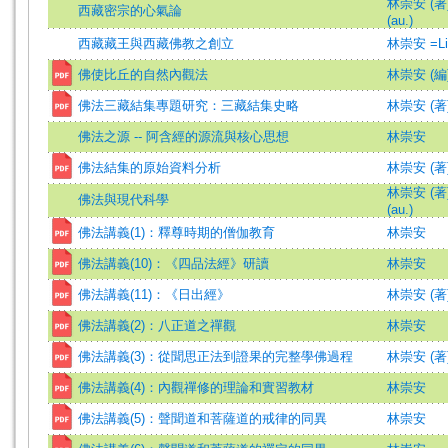
林崇安 (著)=
西藏密宗的心氣論
(au.)
西藏藏王與西藏佛教之創立
林崇安 =Lin
佛使比丘的自然內觀法
林崇安 (編
佛法三藏結集專題研究：三藏結集史略
林崇安 (著
佛法之源 -- 阿含經的源流與核心思想
林崇安
佛法結集的原始資料分析
林崇安 (著
林崇安 (著)=
佛法與現代科學
(au.)
佛法講義(1)：釋尊時期的僧伽教育
林崇安
佛法講義(10)：《四品法經》研讀
林崇安
佛法講義(11)：《日出經》
林崇安 (著
佛法講義(2)：八正道之禪觀
林崇安
佛法講義(3)：從聞思正法到證果的完整學佛過程
林崇安 (著
佛法講義(4)：內觀禪修的理論和實習教材
林崇安
佛法講義(5)：聲聞道和菩薩道的戒律的同異
林崇安