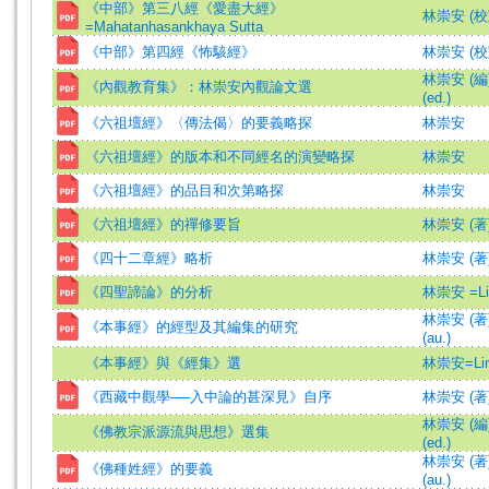
《中部》第三八經《愛盡大經》
林崇安 (校
=Mahatanhasankhaya Sutta
《中部》第四經《怖駭經》
林崇安 (校
林崇安 (編)=
《內觀教育集》：林崇安內觀論文選
(ed.)
《六祖壇經》〈傳法偈〉的要義略探
林崇安
《六祖壇經》的版本和不同經名的演變略探
林崇安
《六祖壇經》的品目和次第略探
林崇安
《六祖壇經》的禪修要旨
林崇安 (著
《四十二章經》略析
林崇安 (著
《四聖諦論》的分析
林崇安 =Lin
林崇安 (著)=
《本事經》的經型及其編集的研究
(au.)
《本事經》與《經集》選
林崇安=Lin,
《西藏中觀學──入中論的甚深見》自序
林崇安 (著
林崇安 (編)=
《佛教宗派源流與思想》選集
(ed.)
林崇安 (著)=
《佛種姓經》的要義
(au.)