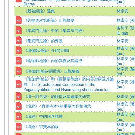
(au.)
Sutras
《般若經論》選集
林崇安
《菩提道次第略論》止觀摘要
林崇安 (著
舍利子 (說
《集異門足論》中的《集異法門經》
安 (編)
《集異門足論》的要義
林崇安
林崇安 (著)=
《瑜伽師地論》介紹(大綱)
(au.)
林崇安 (著)=
《瑜伽師地論》內的異義及其編成
(au.)
林崇安 (編)=
《瑜伽師地論‧聲聞地》止觀要義
(ed.)
《瑜珈師地論》和《顯揚聖教論》的內容架構及其編
林崇安 (著)=
成=The Structure and Composition of the
(au.)
Yogacaryabhumi and Hsien-yang sheng-chiao lun
《增一阿含經》的經型及其編集的研究
林崇安 (著
林崇安 (著)=
《壇經》<真福寺本>的重要內容和傳承
(au.)
林崇安 (著)=
《壇經》中的阿含精神
(au.)
林崇安 (著)=
《壇經》宗寶本的跋
(au.)
林崇安 (著)=