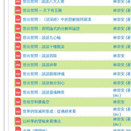
世出世間 : 談談八大人覺
林崇安 (著
世出世間 ─ 天下有五難
林崇安 (著
世出世間：《須深經》中的慧解脫阿羅漢
林崇安 (著
世出世間：因明論式的分解和論證
林崇安 (著
世出世間：談談九心輪
林崇安 (著
世出世間：談談十種觀染
林崇安 (著
世出世間：談談四取
林崇安
世出世間：談談掉舉
林崇安 (著
世出世間：談談眼根律儀
林崇安 (著
世出世間：談談無分別心
林崇安 (著
林崇安 (著)=
世出世間：談談靈魂轉世
(au.)
世俗空和勝義空
林崇安
林崇安 (著)=
世界的毀滅和形成：從佛經來看
(au.)
林崇安 (著)=
以科學的譬喻來看佛法
(au.)
北傳《聲聞地》
林崇安 (編