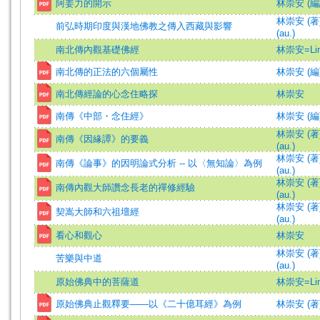
阿姜力的開示
林崇安 (編
林崇安 (著)=
前弘時期印度與漢地佛教之傳入西藏與影響
(au.)
南北傳內觀基礎佛經
林崇安=Lin,
南北傳的正法的六個屬性
林崇安 (編
南北傳經論的心念住略探
林崇安
南傳《中部・念住經》
林崇安 (編
林崇安 (著)=
南傳《因緣譚》的要義
(au.)
林崇安 (著)=
南傳《論事》的因明論式分析 -- 以〈無知論〉為例
(au.)
林崇安 (著)=
南傳內觀大師讚念長老的禪修經驗
(au.)
林崇安 (著)=
契嵩大師和六祖壇經
(au.)
看心和觀心
林崇安
林崇安 (著)=
苦樂與中道
(au.)
原始佛典中的菩薩道
林崇安=Lin,
原始佛典止觀釋要――以《二十億耳經》為例
林崇安 (著