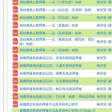
原始佛典止觀釋要――以《六眾生經》為例
林崇安 (著
原始佛典止觀釋要――以《比丘經、光澤經》為例
林崇安 (著
原始佛典止觀釋要――以《同法經》為例
林崇安 (著
原始佛典止觀釋要――以《度量經》為例
林崇安 (著
原始佛典止觀釋要――以《富留那經》為例
林崇安 (著
原始佛典止觀釋要――以《菴羅女經、難陀經、四法
林崇安 (著
經》為例
原始佛典止觀釋要――以《須深經》為例
林崇安 (著
泰國禪修老師參訪記(1)：安嘉利老師談禪修
林崇安
泰國禪修老師參訪記(2)：大威瓦老師談禪修
林崇安
泰國禪修老師參訪記(3)：康懇長老談禪修
林崇安
泰國禪修老師參訪記(4)：甘澎老師談禪修
林崇安 (著
泰國禪修老師參訪記(5)：帕巴冉法師談禪修
林崇安 (著
泰國禪修老師參訪記(6)：巴拉摩〔帕默〕禪師談禪修
林崇安 (著
泰國讚念長老的禪修方法及其特色之研究
林崇安 (著
泰國讚念長老的禪修方法及其特色之研究=A Study of