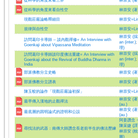
從科學的角度來看三界
林崇安 (著
從科學的角度來看自性空
林崇安 (著
現觀莊嚴論略釋細目
林崇安=Lin,
規律與自性空
林崇安=Lin,
林崇安 (採訪)
訪問葛印卡導師 -- 談內觀禪修= An Interview with
an (inter.)
Goenkaji about Vipassana Meditation
理)
林崇安 (採訪)
訪問葛印卡導師談印度佛法重建= An Interview with
an (inter.)
Goenkaji about the Revival of Buddha Dhanna in
India
理)
部派佛教分立史略
林崇安 (著
部派佛教分立譜表
林崇安 (著
陳玉蛟的論作「現觀莊嚴論初探」
林崇安=Lin,
林崇安 (著)=
最早傳入漢地的止觀禪法
(au.)
林崇安 (著)=
最底層的因明論式的證明和公設
(au.)
阿姜讚念・
陳采婕 (譯
尋找法的武器：南傳大師讚念長老前半生的佛法歷練
林崇安 (校
圖)