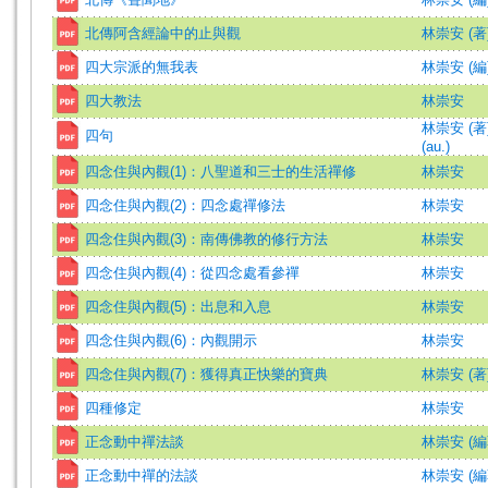
北傳阿含經論中的止與觀
林崇安 (著
四大宗派的無我表
林崇安 (編
四大教法
林崇安
林崇安 (著)=
四句
(au.)
四念住與內觀(1)：八聖道和三士的生活禪修
林崇安
四念住與內觀(2)：四念處禪修法
林崇安
四念住與內觀(3)：南傳佛教的修行方法
林崇安
四念住與內觀(4)：從四念處看參禪
林崇安
四念住與內觀(5)：出息和入息
林崇安
四念住與內觀(6)：內觀開示
林崇安
四念住與內觀(7)：獲得真正快樂的寶典
林崇安 (著
四種修定
林崇安
正念動中禪法談
林崇安 (編
正念動中禪的法談
林崇安 (編