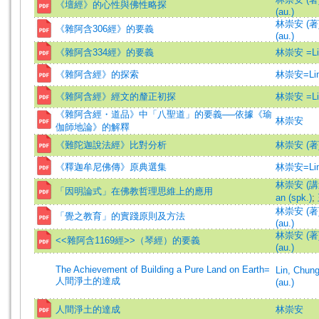
《壇經》的心性與佛性略探
(au.)
林崇安 (著)=
《雜阿含306經》的要義
(au.)
《雜阿含334經》的要義
林崇安 =Lin
《雜阿含經》的探索
林崇安=Lin,
《雜阿含經》經文的釐正初探
林崇安 =Lin
《雜阿含經・道品》中「八聖道」的要義──依據《瑜
林崇安
伽師地論》的解釋
《難陀迦說法經》比對分析
林崇安 (著
《釋迦牟尼佛傳》原典選集
林崇安=Lin,
林崇安 (講述)
「因明論式」在佛教哲理思維上的應用
an (spk.)
;
林崇安 (著)=
「覺之教育」的實踐原則及方法
(au.)
林崇安 (著)=
<<雜阿含1169經>>（琴經）的要義
(au.)
The Achievement of Building a Pure Land on Earth=
Lin, Chu
人間淨土的達成
(au.)
人間淨土的達成
林崇安