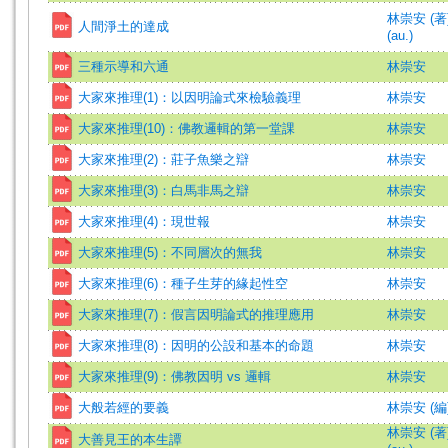
林崇安 (著)=
人間淨土的達成
(au.)
三種示導和六通
林崇安
大家來推理(1)：以因明論式來檢驗義理
林崇安
大家來推理(10)：佛教邏輯的第一堂課
林崇安
大家來推理(2)：莊子魚樂之辯
林崇安
大家來推理(3)：白馬非馬之辯
林崇安
大家來推理(4)：現世報
林崇安
大家來推理(5)：不同層次的無我
林崇安
大家來推理(6)：種子生芽的緣起性空
林崇安
大家來推理(7)：假言因明論式的推理應用
林崇安
大家來推理(8)：因明的公設和基本的命題
林崇安
大家來推理(9)：佛教因明 vs 邏輯
林崇安
大般若經的要義
林崇安 (編
林崇安 (著)=
大善見王的本生譚