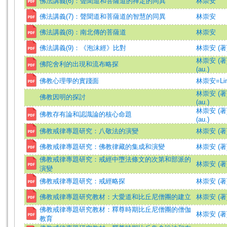
佛法講義(6)：聲聞道和菩薩道的禪定的同異
林崇安
佛法講義(7)：聲聞道和菩薩道的智慧的同異
林崇安
佛法講義(8)：南北傳的菩薩道
林崇安
佛法講義(9)：《泡沫經》比對
林崇安 (著
林崇安 (著)=
佛陀舍利的出現和流布略探
(au.)
佛教心理學的實踐面
林崇安=Lin,
林崇安 (著)=
佛教因明的探討
(au.)
林崇安 (著)=
佛教存有論和認識論的核心命題
(au.)
佛教戒律專題研究：八敬法的演變
林崇安 (著
佛教戒律專題研究：佛教律藏的集成和演變
林崇安 (著
佛教戒律專題研究：戒經中墮法條文的次第和部派的
林崇安 (著
演變
佛教戒律專題研究：戒經略探
林崇安 (著
佛教戒律專題研究教材：大愛道和比丘尼僧團的建立
林崇安 (著
佛教戒律專題研究教材：釋尊時期比丘尼僧團的僧伽
林崇安 (著
教育