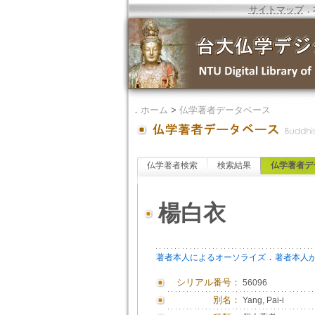
サイトマップ
．
．
ホーム
>
仏学著者データベース
仏学著者検索
検索結果
仏学著者デ
楊白衣
．
著者本人によるオーソライズ
著者本人
シリアル番号：
56096
別名：
Yang, Pai-i