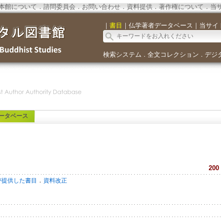
本館について
．
諮問委員会
．
お問い合わせ
．
資料提供
．
著作権について
．
当
｜
書目
｜
仏学著者データベース
｜
当サイ
検索システム
全文コレクション
デジ
．
．
ータベース
200
．
が提供した書目
資料改正