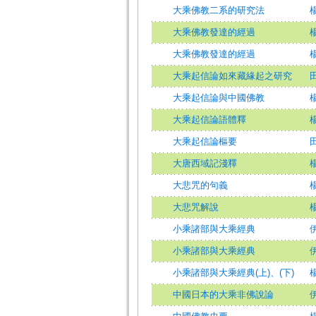
大乘佛教二系的研究法
大乘佛教發達的經過
大乘佛教發達的經過
大乘起信論如來藏緣起之研究
大乘起信論與中國佛教
大乘起信論語體釋
大乘起信論樞要
大唐西域記淺釋
大悲咒的句義
大悲咒解說
小乘諸部與大乘經典
小乘諸部與大乘經典
小乘諸部與大乘經典(上)、(下)
中國日本的大乘非佛說論