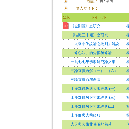
種類：
個人著者
個人サイト：
全文
タイトル
《金剛經》之研究
《唯識三十頌》之研究
「大乘非佛說論之批判」解說
楊
「修心訣」的先悟後修論
一九七七年佛學研究論文集
三論玄義通解（一）─（六）
三論玄義通釋舉隅
上座部佛教與大乘經典 (一)
楊
上座部佛教與大乘經典 (三)
楊
上座部佛教與大乘經典(二)
楊
上座部與大乘經典
大天與大乘非佛說的萌芽