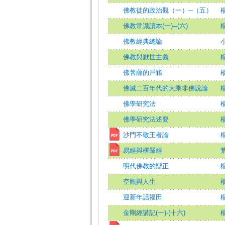
佛教徒的政治觀（一）─（五）
佛教常識讀本(一)─(六)
佛教經典總論
佛教與厭世主義
佛菩薩的戶籍
佛滅二百年代的大乘非佛說論
佛學研究法
佛學研究法述要
沙門不敬王者論
楊
易經與楞嚴經
明代佛教的辯正
空觀與人生
迎新年話福田
金剛經講記(一)-(十六)