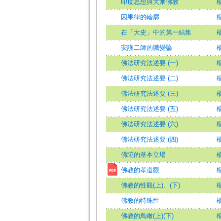
印度思想與大乘佛教
楊
因果律的輪廓
在「大史」中的第一結集
安護二師的識變論
佛法研究法述要 (一)
楊
佛法研究法述要 (二)
楊
佛法研究法述要 (三)
楊
佛法研究法述要 (五)
楊
佛法研究法述要 (六)
楊
佛法研究法述要 (四)
楊
佛陀的基本立場
佛教的孝道觀
楊
佛教的性觀(上)、(下)
佛教的特殊性
佛教的鳥瞰(上)(下)