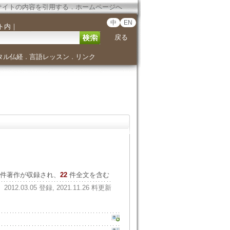
サイトの内容を引用する
．
ホームページへ
中
EN
ト内
｜
戻る
タル仏経
言語レッスン
リンク
．
．
件著作が収録され、
22
件全文を含む
2012.03.05 登録, 2021.11.26 料更新