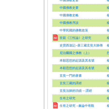
中國佛教史要
中國佛教史要
中國佛教史略
中國佛教序說
中華民國的佛教政策
世親《三性論》之研究
史寶西遊記--唐三藏玄奘大師傳
尼泊爾國之佛教（上）
烈
本願思想的起源及其名號
本願思想的起源及其名號
玄奘一門的著書
玄奘三藏的譯經
玄奘法師的功績 -- 譯經
生有之研究
生有之研究 --兼論中有觀