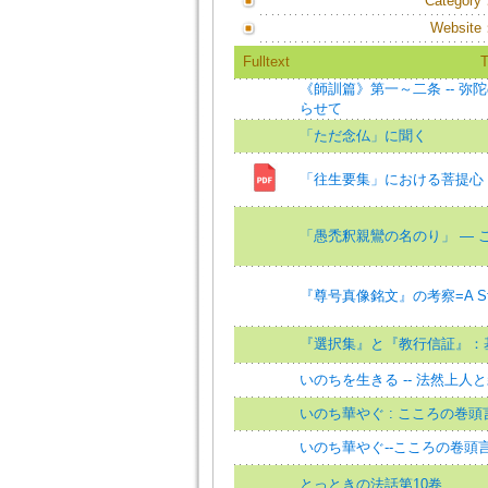
Category
Website
Fulltext
T
《師訓篇》第一～二条 -- 
らせて
「ただ念仏」に聞く
「往生要集」における菩提心
「愚禿釈親鸞の名のり」 ― 
『尊号真像銘文』の考察=A Study o
『選択集』と『教行信証』：
いのちを生きる -- 法然上人
いのち華やぐ : こころの巻頭
いのち華やぐ--こころの卷頭
とっときの法話第10卷