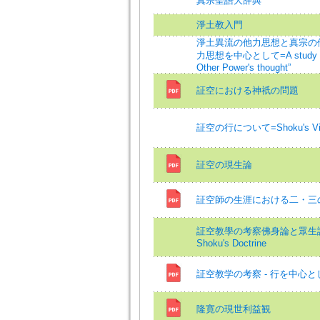
真宗聖語大辞典
淨土教入門
淨土異流の他力思想と真宗の他
力思想を中心として=A study on S
Other Power's thought”
証空における神祇の問題
証空の行について=Shoku's View o
証空の現生論
証空師の生涯における二・三
証空教學の考察佛身論と眾生論を中
Shoku's Doctrine
証空教学の考察 - 行を中心とし
隆寛の現世利益観