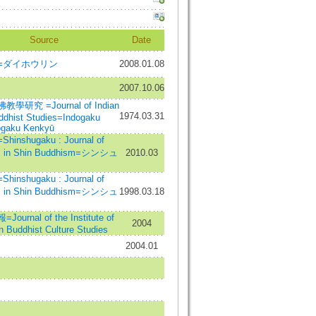
Source
Date
=ダイホウリン
2008.01.08
2007.10.06
學研究 =Journal of Indian
1974.03.31
ddhist Studies=Indogaku
gaku Kenkyū
inshugaku : Journal of
s in Shin Buddhism=シンシュ
2010.03
inshugaku : Journal of
s in Shin Buddhism=シンシュ
1998.03.18
ournal of the Institute of
2004
 Buddhist Culture Studies
2004.01