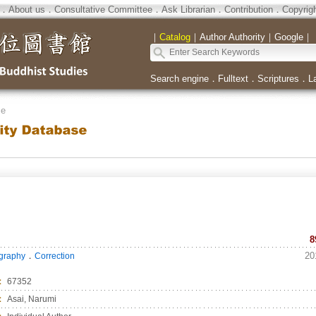
．
About us
．
Consultative Committee
．
Ask Librarian
．
Contribution
．
Copyrig
｜
Catalog
｜
Author Authority
｜
Google
｜
Search engine
．
Fulltext
．
Scriptures
．
L
se
8
．
20
ography
Correction
：
67352
：
Asai, Narumi