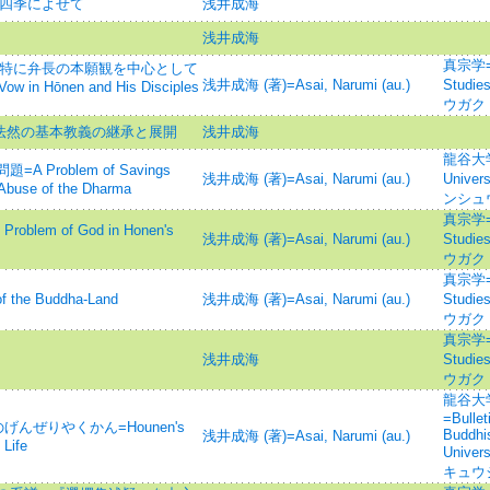
-四季によせて
浅井成海
浅井成海
真宗学=Sh
=特に弁長の本願観を中心として
浅井成海 (著)=Asai, Narumi (au.)
Studie
Vow in Hōnen and His Disciples
ウガク
 法然の基本教義の継承と展開
浅井成海
龍谷大学論
Problem of Savings
浅井成海 (著)=Asai, Narumi (au.)
Univ
 Abuse of the Dharma
ンシュ
真宗学=Sh
em of God in Honen's
浅井成海 (著)=Asai, Narumi (au.)
Studie
ウガク
真宗学=Sh
the Buddha-Land
浅井成海 (著)=Asai, Narumi (au.)
Studie
ウガク
真宗学=Sh
浅井成海
Studie
ウガク
龍谷大
=Bullet
んぜりやくかん=Hounen's
Buddhis
浅井成海 (著)=Asai, Narumi (au.)
 Life
Univ
キュウ