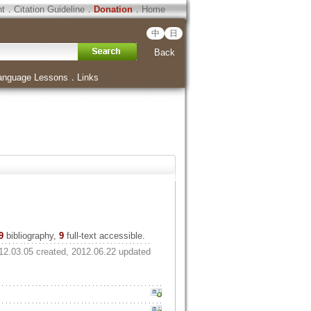
ht
．
Citation Guideline
．
Donation
．
Home
中
日
Back
anguage Lessons
．
Links
9
bibliography,
9
full-text accessible.
12.03.05 created, 2012.06.22 updated