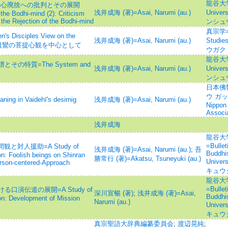
龍谷大学論
 菩提心廃捨への批判とその展開
浅井成海 (著)=Asai, Narumi (au.)
Univ
the Bodhi-mind (2): Criticism
he Rejection of the Bodhi-mind
ンシュ
真宗学=Sh
isciples View on the
浅井成海 (著)=Asai, Narumi (au.)
Studie
ta) (3)=親鸞の菩提心観を中心として
ウガク
龍谷大学論
の特質=The System and
浅井成海 (著)=Asai, Narumi (au.)
Univ
ンシュ
日本佛
ウ ガッカ
 in Vaidehī's desirnig
浅井成海 (著)=Asai, Narumi (au.)
Nippon
Associa
浅井成海
龍谷大
=Bullet
と対人援助=A Study of
浅井成海 (著)=Asai, Narumi (au.)
;
吾
Buddhis
n: Foolish beings on Shinran
勝常行 (著)=Akatsu, Tsuneyuki (au.)
Univ
erson-centered-Approach
キュウ
龍谷大
=Bullet
演伝道の展開=A Study of
深川宣暢 (著)
;
浅井成海 (著)=Asai,
Buddhis
on: Development of Mission
Narumi (au.)
Univ
キュウ
真宗聖語大辞典編纂委員会
;
渡辺晃純
;