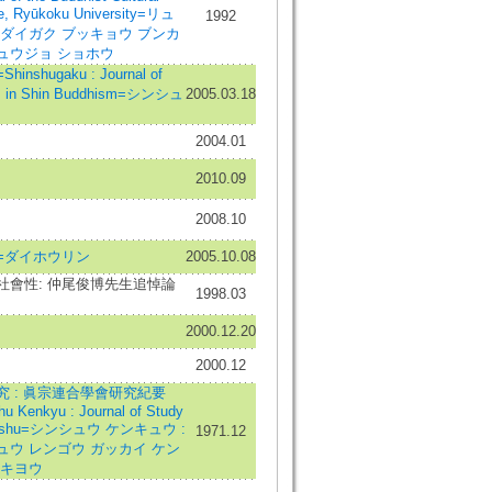
ute, Ryūkoku University=リュ
1992
 ダイガク ブッキョウ ブンカ
ュウジョ ショホウ
inshugaku : Journal of
s in Shin Buddhism=シンシュ
2005.03.18
2004.01
2010.09
2008.10
=ダイホウリン
2005.10.08
社會性: 仲尾俊博先生追悼論
1998.03
2000.12.20
2000.12
究 : 眞宗連合學會研究紀要
u Kenkyu : Journal of Study
hinshu=シンシュウ ケンキュウ :
1971.12
ュウ レンゴウ ガッカイ ケン
 キヨウ