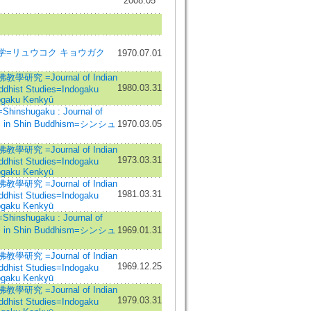
2008.05
学=リュウコク キョウガク
1970.07.01
學研究 =Journal of Indian
1980.03.31
ddhist Studies=Indogaku
gaku Kenkyū
inshugaku : Journal of
s in Shin Buddhism=シンシュ
1970.03.05
學研究 =Journal of Indian
1973.03.31
ddhist Studies=Indogaku
gaku Kenkyū
學研究 =Journal of Indian
1981.03.31
ddhist Studies=Indogaku
gaku Kenkyū
inshugaku : Journal of
s in Shin Buddhism=シンシュ
1969.01.31
學研究 =Journal of Indian
1969.12.25
ddhist Studies=Indogaku
gaku Kenkyū
學研究 =Journal of Indian
1979.03.31
ddhist Studies=Indogaku