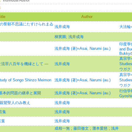
：
Individual Author
：
itle
Author
弥陀の誓願不思議にたすけられまゐ
浅井成海
大法輪
梯實圓
;
浅井成海
印度學佛教
浅井成海 (著)=Asai, Narumi (au.)
and Bu
Bukkyō
真宗学=Sh
ご流罪八百年を機縁として ―
浅井成海
Studie
ウガク
真宗学=Sh
f Songo Shinzo Meimon
浅井成海 (著)=Asai, Narumi (au.)
Studie
ウガク
行信学報=J
基本的問題の継承と展開
浅井成海 (著)=Asai, Narumi (au.)
Gyoshin
と親鸞聖人のみ教え
浅井成海
言集
浅井成海
言葉
浅井成海
成相一無
;
藤田徹文
;
灘本愛慈
;
浅井