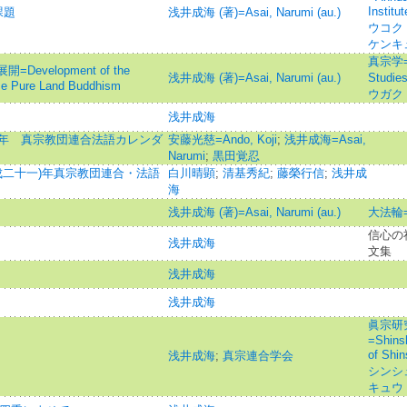
Instit
課題
浅井成海 (著)=Asai, Narumi (au.)
ウコク
ケンキ
真宗学=Sh
velopment of the
浅井成海 (著)=Asai, Narumi (au.)
Studie
ese Pure Land Buddhism
ウガク
浅井成海
成23)年 真宗教団連合法語カレンダ
安藤光慈=Ando, Koji
;
浅井成海=Asai,
Narumi
;
黒田覚忍
平成二十一)年真宗教団連合・法語
白川晴顕
;
清基秀紀
;
藤榮行信
;
浅井成
海
浅井成海 (著)=Asai, Narumi (au.)
大法輪
信心の
浅井成海
文集
浅井成海
浅井成海
眞宗研
=Shinsh
of S
浅井成海
;
真宗連合学会
シンシ
キュウ