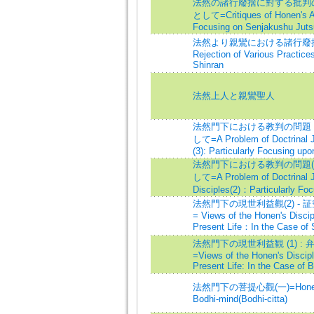
法然の諸行廢捨に對する批判の
として=Critiques of Honen's Ab
Focusing on Senjakushu Juts
法然より親鸞における諸行廢捨の展開
Rejection of Various Practices
Shinran
法然上人と親鸞聖人
法然門下における教判の問題 (
して=A Problem of Doctrinal J
(3): Particularly Focusing up
法然門下における教判の問題(二
して=A Problem of Doctrinal 
Disciples(2)：Particularly Fo
法然門下の現世利益觀(2) -
= Views of the Honen's Discip
Present Life：In the Case of
法然門下の現世利益観 (1) 
=Views of the Honen's Discipl
Present Life: In the Case of 
法然門下の菩提心觀(一)=Honen's Di
Bodhi-mind(Bodhi-citta)