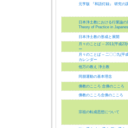
元亨版 『和語灯録』 研究の
日本浄土教における行業論の展開=De
Theory of Practice in Japan
日本浄土教の形成と展開
月々のことば -- 2011(平
ー
月々のことば -- 二〇〇九(
カレンダー
他万の教え 浄土教
同朋運動の基本理念
佛教のこころ 念佛のこころ
佛教のこころ念佛のこころ
宗祖の転成思想について