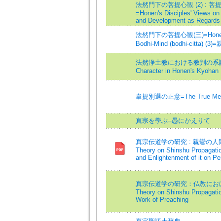
法然門下の菩提心観 (2) :
=Honen's Disciples' Views on 
and Development as Regards t
法然門下の菩提心観(三)=Honen's D
Bodhi-Mind (bodhi-cit
法然浄土教における教判の系譜とそ
Character in Honen's Kyohan
韋提別選の正意=The True Meaning
真宗を學ぶ--愚にかえりて
真宗伝道学の研究 : 親鸞の人間観
Theory on Shinshu Propagatio
and Enlightenment of it on P
真宗伝道学の研究：仏教における口
Theory on Shinshu Propagati
Work of Preaching