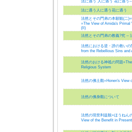
法に遇う 人に遇う 花に遇う-
法に遇う人に遇う花に遇う
法然とその門弟の本願観(二)
=The View of Amida's Primal 
(II)
法然とその門弟の教義?究 --
法然における逆・謗の救いの問題=A 
from the Rebellious Sins and
法然のおける神祗の問題=The Probl
Religious System
法然の佛土觀=Honen's View of 
法然の佛身觀について
法然の現世利益観=ほうねんのげ
View of the Benefit in Present