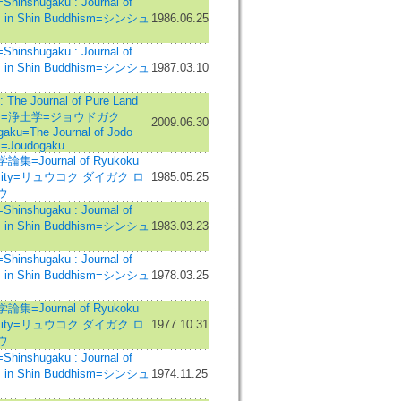
inshugaku : Journal of
s in Shin Buddhism=シンシュ
1986.06.25
inshugaku : Journal of
s in Shin Buddhism=シンシュ
1987.03.10
The Journal of Pure Land
ies=浄土学=ジョウドガク
2009.06.30
gaku=The Journal of Jodo
s=Joudogaku
集=Journal of Ryukoku
ersity=リュウコク ダイガク ロ
1985.05.25
ウ
inshugaku : Journal of
s in Shin Buddhism=シンシュ
1983.03.23
inshugaku : Journal of
s in Shin Buddhism=シンシュ
1978.03.25
集=Journal of Ryukoku
ersity=リュウコク ダイガク ロ
1977.10.31
ウ
inshugaku : Journal of
s in Shin Buddhism=シンシュ
1974.11.25