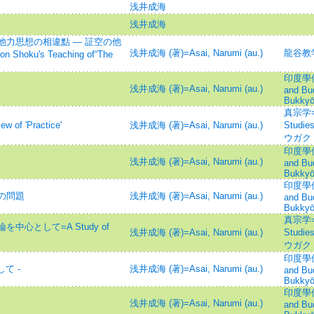
浅井成海
浅井成海
力思想の相違點 — 証空の他
浅井成海 (著)=Asai, Narumi (au.)
龍谷教
hoku's Teaching of“The
印度學佛教
浅井成海 (著)=Asai, Narumi (au.)
and Bu
Bukkyō
真宗学=Sh
f 'Practice'
浅井成海 (著)=Asai, Narumi (au.)
Studie
ウガク
印度學佛教
浅井成海 (著)=Asai, Narumi (au.)
and Bu
Bukkyō
印度學佛教
の問題
浅井成海 (著)=Asai, Narumi (au.)
and Bu
Bukkyō
真宗学=Sh
心として=A Study of
浅井成海 (著)=Asai, Narumi (au.)
Studie
ウガク
印度學佛教
て -
浅井成海 (著)=Asai, Narumi (au.)
and Bu
Bukkyō
印度學佛教
浅井成海 (著)=Asai, Narumi (au.)
and Bu