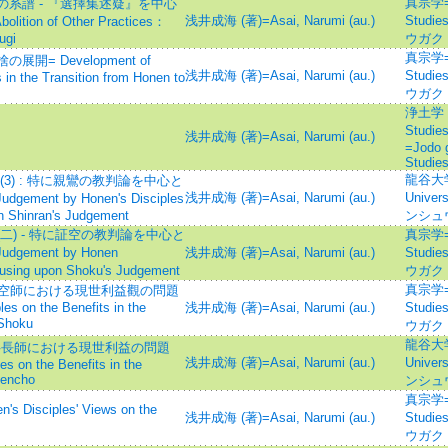
真宗学=Sh
系譜 - 『選擇集述疑』を中心
浅井成海 (著)=Asai, Narumi (au.)
Studie
olition of Other Practices：
ugi
ウガク
真宗学=Sh
= Development of
浅井成海 (著)=Asai, Narumi (au.)
Studie
 in the Transition from Honen to
ウガク
浄土学 : 
Stud
浅井成海 (著)=Asai, Narumi (au.)
=Jodo 
Studie
龍谷大学論
3) : 特に親鸞の教判論を中心と
浅井成海 (著)=Asai, Narumi (au.)
Univ
udgement by Honen's Disciples
on Shinran's Judgement
ンシュ
) - 特に証空の教判論を中心と
真宗学=Sh
Judgement by Honen
浅井成海 (著)=Asai, Narumi (au.)
Studie
cusing upon Shoku's Judgement
ウガク
真宗学=Sh
 証空師における現世利益觀の問題
les on the Benefits in the
浅井成海 (著)=Asai, Narumi (au.)
Studie
 Shoku
ウガク
龍谷大学論
: 弁長師における現世利益の問題
浅井成海 (著)=Asai, Narumi (au.)
Univ
es on the Benefits in the
Bencho
ンシュ
真宗学=Sh
sciples' Views on the
浅井成海 (著)=Asai, Narumi (au.)
Studie
ウガク