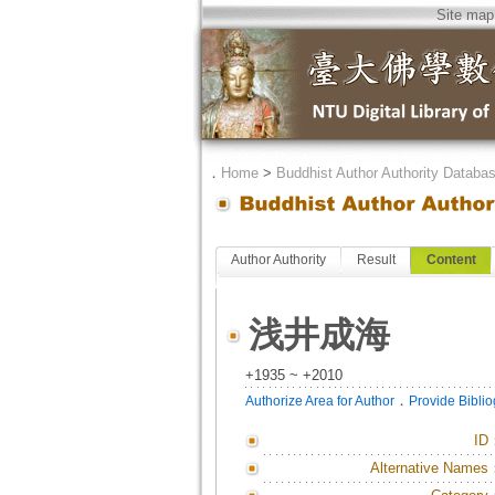
Site map
．
Home
>
Buddhist Author Authority Databa
Author Authority
Result
Content
浅井成海
+1935 ~ +2010
．
Authorize Area for Author
Provide Bibli
ID
Alternative Names