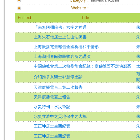
Category：
Individual Author
Website：
Fulltext
Title
「南無阿彌陀佛」六字之神通
上海朱石僧居士上仁山法師書
上海廣播電臺報告全國祈禱和平情形
上海潮州會館難民收容所之講演
中國佛教會第二次執委常會紀錄：定佛誕暫不定佛曆案
介紹推拿女醫士郭慧修應診
天津廣播電台上第二次報告
天津廣播電臺上報告
水災特刊：水災筆記
水災救濟中之災地保牛之大概
王正坤居士生西紀實
王正坤居士生西記實