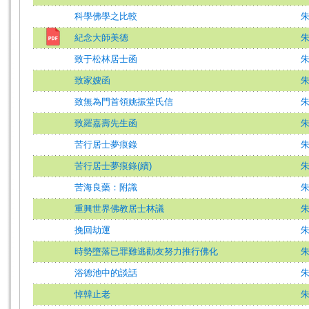
科學佛學之比較
紀念大師美德
致于松林居士函
致家嫂函
致無為門首領姚振堂氏信
致羅嘉壽先生函
苦行居士夢痕錄
苦行居士夢痕錄(續)
苦海良藥：附識
重興世界佛教居士林議
挽回劫運
時勢墮落已罪難逃勸友努力推行佛化
浴德池中的談話
悼韓止老