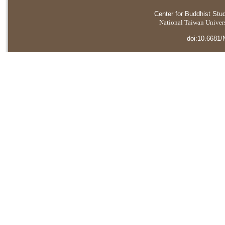
Center for Buddhist Stu
National Taiwan Universi
doi:10.6681