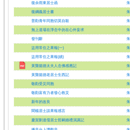
復佘雨東居士函
復綱義居士書
普勸青年同胞切莫自殺
無上道場在淨念中勿在心外妄求
發刊辭
盜用常住之果報(一)
盜用常住之果報(續)
黃龔懿德太夫人念佛感應記
黃龔懿德老居士生西記
敬勸受災同胞
敬勸富有力者發心救災
新年的改良
聞楊居士談果報感言
慶賀劉達儒居士哲嗣婚禮演講記
播音台上讚觀音