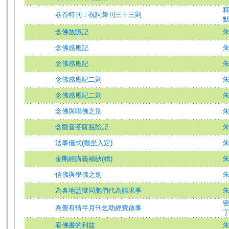
卷首特刊：祝詞彙刊三十三則
念佛放賑記
念佛感應記
念佛感應記
念佛感應記二則
念佛感應記二則
念佛與唱佛之別
念觀音菩薩脫險記
法事儀式(敷坐入定)
金剛經講義補缺(續)
信佛與學佛之別
為各地監獄同胞們代為請求事
為覺有情半月刊乞助經費啟事
看佛書的利益