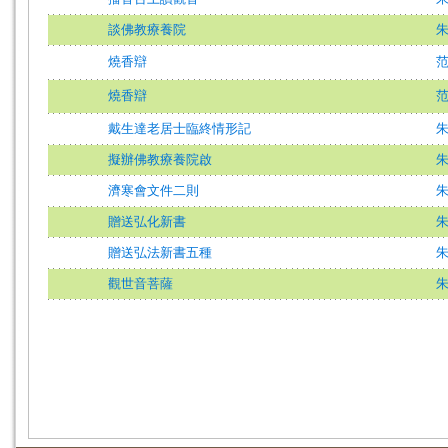
談佛教療養院
燒香辯
燒香辯
戴生達老居士臨終情形記
擬辦佛教療養院啟
濟寒會文件二則
贈送弘化新書
贈送弘法新書五種
觀世音菩薩