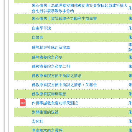
朱石僧居士為總理奉安期佛教徒應於秦安日起啟建祈禱大
會七日以表恭敬致本會函
朱石僧居士賀親戚得子力勸利生益壽書
自由平等說
自警言
佛教精進社緣起及簡章
佛教療養院之必要
佛教療養院之必要二則
佛教療養院方便中所談之情形
佛教療養院方便中所談之情形：又報告
佛教療養院籌辦消息
作佛事誠敬怠慢功罪天淵記
別開生面的送禮
宏化社
李高橋求雨之靈感