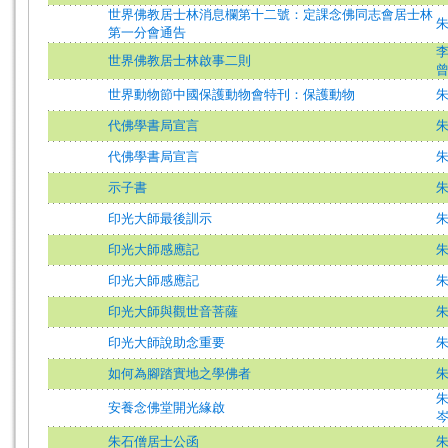
世界佛教居士林消息欄第十二號：定課念佛同志會居士林
第一分會通告
世界佛教居士林啟事二則
世界動物節中國保護動物會特刊：保護動物
代佛學書局宣言
代佛學書局宣言
示子書
印光大師最後訓示
印光大師感應記
印光大師感應記
印光大師與觀世音菩薩
印光大師說助念重要
如何為腳踏實地之學佛者
安養念佛堂開光緣啟
朱石僧居士公函