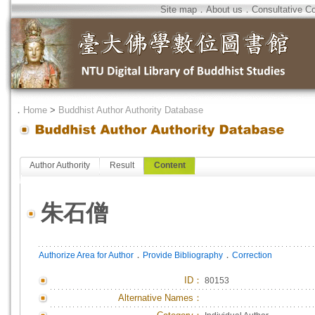
Site map
．
About us
．
Consultative C
．
Home
>
Buddhist Author Authority Database
Author Authority
Result
Content
朱石僧
．
．
Authorize Area for Author
Provide Bibliography
Correction
ID
：
80153
Alternative Names：