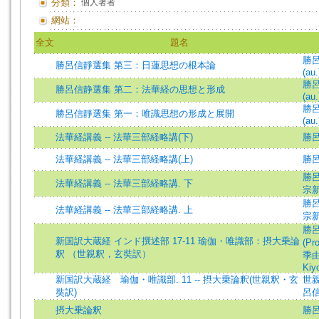
分類：
個人著者
網站：
全文
題名
勝呂信
勝呂信靜選集 第三：日蓮思想の根本論
(au.
勝呂信
勝呂信静選集 第二：法華経の思想と形成
(au.
勝呂信
勝呂信靜選集 第一：唯識思想の形成と展開
(au.
法華経講義 -- 法華三部経略講(下)
勝
法華経講義 -- 法華三部経略講(上)
勝
勝呂信
法華経講義 -- 法華三部経略講. 下
宗
勝呂信
法華経講義 -- 法華三部経略講. 上
宗
勝呂信
新国訳大蔵経 インド撰述部 17-11 瑜伽・唯識部：摂大乗論
(Pr
釈 （世親釈，玄奘訳）
季由
Kiy
新国訳大蔵経 瑜伽・唯識部. 11 -- 摂大乗論釈(世親釈・玄
世
奘訳)
呂
摂大乗論釈
勝