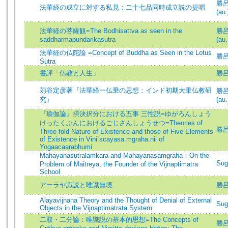
勝呂信
法華経の成立に対する私見：二十七品同時成立説の提唱
(au.
法華経の菩薩観=The Bodhisattva as seen in the
勝呂信
saddharmapundarikasutra
(au.
法華経の仏陀論 =Concept of Buddha as Seen in the Lotus
勝呂信
Sutra
書評「仏教と人生」
勝呂
苅谷定彦著『法華経一仏乗の思想：インド初期大乗仏教研
勝呂信
究』
(au.
『瑜伽論』摂決択分における五事 三性説=ゆがろんしょう
けったくぶんにおけるごじさんしょうせつ=Theories of
勝呂信
Three-fold Nature of Existence and those of Five Elements
of Existence in Vini`scayasa.mgraha.nii of
Yogaacaarabhumi
Mahayanasutralamkara and Mahayanasamgraha：On the
Sug
Problem of Maitreya, the Founder of the Vijnaptimatra
School
アーラヤ識説と唯識無境
勝
Alayavijnana Theory and the Thought of Denial of External
Sug
Objects in the Vijnaptimatrata System
二取・二分論：唯識説の基本的思想=The Concepts of
勝呂信