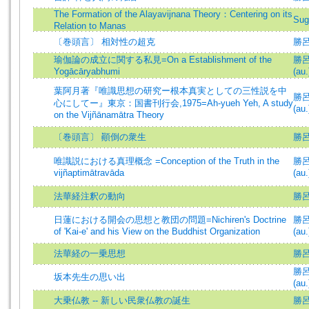
The Formation of the Alayavijnana Theory：Centering on its
Sug
Relation to Manas
〔巻頭言〕 相対性の超克
勝呂
瑜伽論の成立に関する私見=On a Establishment of the
勝呂信
Yogācāryabhumi
(au.
葉阿月著『唯識思想の研究ー根本真実としての三性説を中
勝呂信
心にしてー』東京：国書刊行会,1975=Ah-yueh Yeh, A study
(au.
on the Vijñānamātra Theory
〔巻頭言〕 顚倒の衆生
勝呂
唯識説における真理概念 =Conception of the Truth in the
勝呂信
vijñaptimātravāda
(au.
法華経注釈の動向
勝呂信
日蓮における開会の思想と教団の問題=Nichiren's Doctrine
勝呂信
of 'Kai-e' and his View on the Buddhist Organization
(au.
法華経の一乗思想
勝
勝呂信
坂本先生の思い出
(au.
大乗仏教 -- 新しい民衆仏教の誕生
勝