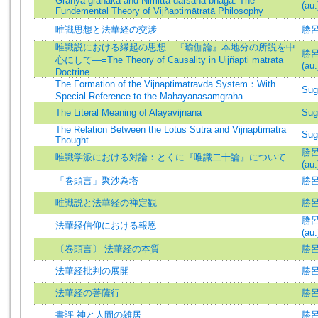
Grāhya-grāhaka and Nimitta-darśana-bhāga: The
(au.
Fundemental Theory of Vijñaptimātratā Philosophy
唯識思想と法華経の交渉
勝呂信
唯識説における縁起の思想―『瑜伽論』本地分の所説を中
勝呂信
心にして―=The Theory of Causality in Uijñapti mātrata
(au.
Doctrine
The Formation of the Vijnaptimatravda System：With
Sug
Special Reference to the Mahayanasamgraha
The Literal Meaning of Alayavijnana
Sug
The Relation Between the Lotus Sutra and Vijnaptimatra
Sug
Thought
勝呂信
唯識学派における対論：とくに『唯識二十論』について
(au.
「巻頭言」聚沙為塔
勝呂
唯識説と法華経の禅定観
勝呂信
勝呂信
法華経信仰における報恩
(au.
〔巻頭言〕 法華経の本質
勝呂
法華経批判の展開
勝呂信
法華経の菩薩行
勝呂
書評 神と人間の雑居
勝呂