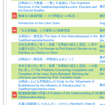
法華経の二大教義 -- 一乗と久遠成仏 =Two Important
勝呂信
Doctrines in the Saddharmapundarīka-sūtra: Ekayāna and
the Eternal Buddha
御遺文の真偽問題 ― その問題点への私見 —
勝
Introduction to the Lotus Sutra
Sug
『立正安国論』と日蓮聖人の国家思想
勝
法華経の一乗思想=The Idea of One Vehicle(kayāna) in the
勝呂信
Saddharmapuṇḍarīkasūtra
(au.
苅谷定彦博士に答う：拙箸『法華経の成立と思想』に対す
勝呂信
る書評を読んで=In Answer to Prof.Kariya's Review on my
(au.
Hokekyo no Seiritsu to Shiso
勝呂信
法華経の一乗思想 -- 声聞成仏をめぐって
(spk
末木文美士氏に答う：拙著『法華経の成立と思想』への批
勝呂信
判に対して=The Problems Concerning Compilation and
(au.
Compilers of the Lotus Sutra Restated: Refuting the
criticisms put forward by Prof. Fumihiko Sueki
法華経における声聞成仏=A Study on the "Attainment of
勝呂信
Buddhahood by the followers of Srāvaka-yāna" in
Saddharmapundarīka-sūtra
唯識教義理解の問題=A Problem of the Understanding of the
勝呂信
Vijñānamātra-theory
(au.
日蓮の国家観=にちれんのこっかかん=Nichiren's View of