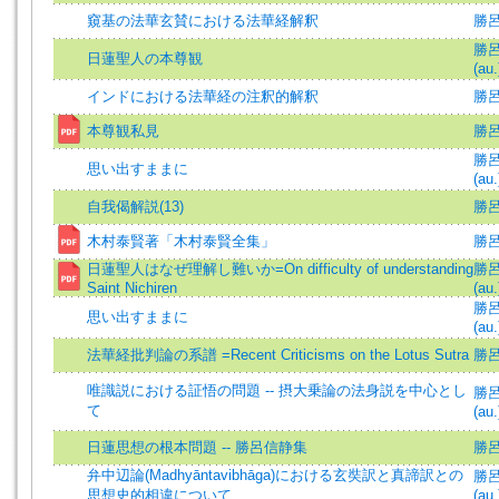
窺基の法華玄賛における法華経解釈
勝呂信
勝呂信
日蓮聖人の本尊観
(au.
インドにおける法華経の注釈的解釈
勝呂信
本尊観私見
勝
勝呂信
思い出すままに
(au.
自我偈解説(13)
勝呂
木村泰賢著「木村泰賢全集」
勝
日蓮聖人はなぜ理解し難いか=On difficulty of understanding
勝呂信
Saint Nichiren
(au.
勝呂信
思い出すままに
(au.
法華経批判論の系譜 =Recent Criticisms on the Lotus Sutra
勝呂信
唯識説における証悟の問題 -- 摂大乗論の法身説を中心とし
勝呂信
て
(au.
日蓮思想の根本問題 -- 勝呂信静集
勝
弁中辺論(Madhyāntavibhāga)における玄奘訳と真諦訳との
勝呂信
思想史的相違について
(au.