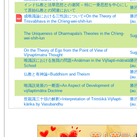
インド仏教と法華思想との連関 -- 特に一乗思想を中心にし
勝呂信
て原始仏教との関連において
成唯識論における三性說について=On the Theory of
勝呂信
Trisvabhava in the Ch'eng-wei-shih-lun
(au.
The Uniqueness of Dharmapala's Theories in the Ch'eng-
Sug
wei-shih-lun
On the Theory of Ego from the Point of View of
Sug
Vijnaptimatra Thought
唯識説における無我の問題=Anātman in the Vijñapti-mātratā
勝呂信
School
(au.
勝呂信
仏教と有神論=Buddhism and Theism
(au.
唯識説発展の一断面=An Aspect of Development of
勝呂信
vijñaptimātra Doctrine
(au.
世親識三十頌の解釈=Interpretation of Triṃśikā Vijñapti-
勝呂信
kārika by Vasubandhu
(au.