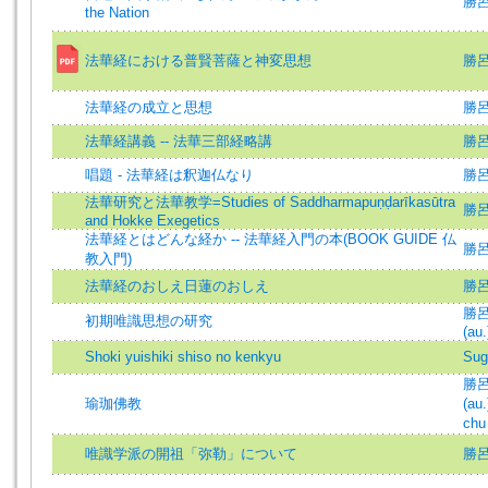
勝呂信
the Nation
法華経における普賢菩薩と神変思想
勝呂
法華経の成立と思想
勝呂
法華経講義 -- 法華三部経略講
勝
唱題 - 法華経は釈迦仏なり
勝
法華研究と法華教学=Studies of Saddharmapuṇḍarīkasūtra
勝
and Hokke Exegetics
法華経とはどんな経か -- 法華経入門の本(BOOK GUIDE 仏
勝
教入門)
法華経のおしえ日蓮のおしえ
勝
勝呂信
初期唯識思想の研究
(au.
Shoki yuishiki shiso no kenkyu
Sug
勝呂信
瑜珈佛教
(au.
chu 
唯識学派の開祖「弥勒」について
勝