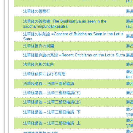
(au.
法華経の菩薩行
勝呂
法華経の菩薩観=The Bodhisattva as seen in the
勝呂信
saddharmapundarikasutra
(au.
法華経の仏陀論 =Concept of Buddha as Seen in the Lotus
勝呂信
Sutra
法華経批判の展開
勝呂信
法華経批判論の系譜 =Recent Criticisms on the Lotus Sutra
勝呂信
法華経注釈の動向
勝呂信
勝呂信
法華経信仰における報恩
(au.
法華経講義 -- 法華三部経略講
勝
法華経講義 -- 法華三部経略講(下)
勝
法華経講義 -- 法華三部経略講(上)
勝
勝呂信
法華経講義 -- 法華三部経略講. 下
宗
勝呂信
法華経講義 -- 法華三部経略講. 上
宗
勝呂信