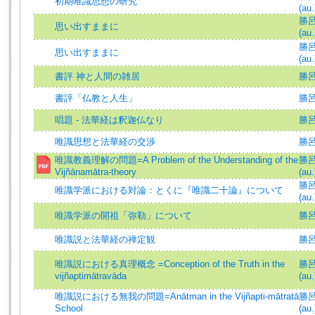
初期唯識思想の研究
(au.
勝呂信
思い出すままに
(au.
勝呂信
思い出すままに
(au.
書評 神と人間の雑居
勝呂
書評「仏教と人生」
勝呂
唱題 - 法華経は釈迦仏なり
勝
唯識思想と法華経の交渉
勝呂信
唯識教義理解の問題=A Problem of the Understanding of the
勝呂信
Vijñānamātra-theory
(au.
勝呂信
唯識学派における対論：とくに『唯識二十論』について
(au.
唯識学派の開祖「弥勒」について
勝
唯識説と法華経の禅定観
勝呂信
唯識説における真理概念 =Conception of the Truth in the
勝呂信
vijñaptimātravāda
(au.
唯識説における無我の問題=Anātman in the Vijñapti-mātratā
勝呂信
School
(au.