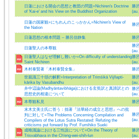
日蓮における開会の思想と教団の問題=Nichiren's Doctrine
勝呂信
of 'Kai-e' and his View on the Buddhist Organization
(au.
日蓮の国家観=にちれんのこっかかん=Nichiren's View of
勝呂信
the Nation
日蓮思想の根本問題 -- 勝呂信静集
勝
勝呂信
日蓮聖人の本尊観
(au.
日蓮聖人はなぜ理解し難いか=On difficulty of understanding
勝呂信
Saint Nichiren
(au.
木村泰賢著「木村泰賢全集」
勝
世親識三十頌の解釈=Interpretation of Triṃśikā Vijñapti-
勝呂信
kārika by Vasubandhu
(au.
弁中辺論(Madhyāntavibhāga)における玄奘訳と真諦訳との
勝呂信
思想史的相違について
(au.
本尊観私見
勝
末木文美士氏に答う：拙著『法華経の成立と思想』への批
勝呂信
判に対して=The Problems Concerning Compilation and
(au.
Compilers of the Lotus Sutra Restated: Refuting the
criticisms put forward by Prof. Fumihiko Sueki
成唯識論における三性說について=On the Theory of
勝呂信
Trisvabhava in the Ch'eng-wei-shih-lun
(au.