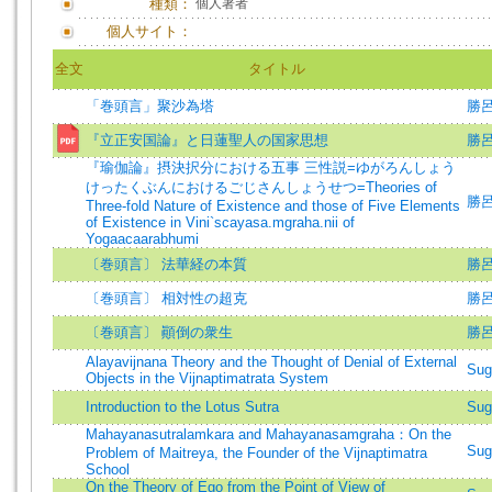
種類：
個人著者
個人サイト：
全文
タイトル
「巻頭言」聚沙為塔
勝呂
『立正安国論』と日蓮聖人の国家思想
勝
『瑜伽論』摂決択分における五事 三性説=ゆがろんしょう
けったくぶんにおけるごじさんしょうせつ=Theories of
勝呂信
Three-fold Nature of Existence and those of Five Elements
of Existence in Vini`scayasa.mgraha.nii of
Yogaacaarabhumi
〔巻頭言〕 法華経の本質
勝呂
〔巻頭言〕 相対性の超克
勝呂
〔巻頭言〕 顚倒の衆生
勝呂
Alayavijnana Theory and the Thought of Denial of External
Sug
Objects in the Vijnaptimatrata System
Introduction to the Lotus Sutra
Sug
Mahayanasutralamkara and Mahayanasamgraha：On the
Sug
Problem of Maitreya, the Founder of the Vijnaptimatra
School
On the Theory of Ego from the Point of View of