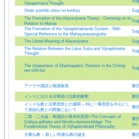
Sug
Vijnaptimatra Thought
Shoki yuishiki shiso no kenkyu
Sug
The Formation of the Alayavijnana Theory：Centering on its
Sug
Relation to Manas
The Formation of the Vijnaptimatravda System：With
Sug
Special Reference to the Mahayanasamgraha
The Literal Meaning of Alayavijnana
Sug
The Relation Between the Lotus Sutra and Vijnaptimatra
Sug
Thought
The Uniqueness of Dharmapala's Theories in the Ch'eng-
Sug
wei-shih-lun
アーラヤ識説と唯識無境
勝
インドにおける法華経の注釈的解釈
勝呂信
インド仏教と法華思想との連関 -- 特に一乗思想を中心にし
勝呂信
て原始仏教との関連において
二取・二分論：唯識説の基本的思想=The Concepts of
勝呂信
Grāhya-grāhaka and Nimitta-darśana-bhāga: The
(au.
Fundemental Theory of Vijñaptimātratā Philosophy
大乗仏教 -- 新しい民衆仏教の誕生
勝