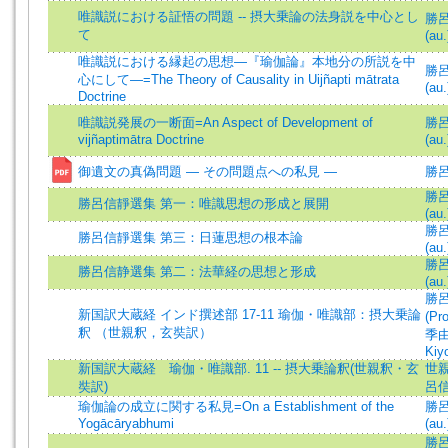
唯識説における証悟の問題 -- 摂大乗論の法身説を中心とし
勝呂信
て
(au.
唯識説における縁起の思想―『瑜伽論』本地分の所説を中
勝呂信
心にして―=The Theory of Causality in Uijñapti mātrata
(au.
Doctrine
唯識説発展の一断面=An Aspect of Development of
勝呂信
vijñaptimātra Doctrine
(au.
御遺文の真偽問題 ― その問題点への私見 —
勝
勝呂信
勝呂信靜選集 第一：唯識思想の形成と展開
(au.
勝呂信
勝呂信靜選集 第三：日蓮思想の根本論
(au.
勝呂信
勝呂信静選集 第二：法華経の思想と形成
(au.
勝呂信
新国訳大蔵経 インド撰述部 17-11 瑜伽・唯識部：摂大乗論
(Pr
釈 （世親釈，玄奘訳）
季由
Kiy
新国訳大蔵経 瑜伽・唯識部. 11 -- 摂大乗論釈(世親釈・玄
世
奘訳)
呂
瑜伽論の成立に関する私見=On a Establishment of the
勝呂信
Yogācāryabhumi
(au.
勝呂信