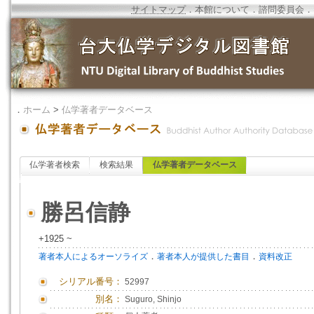
サイトマップ
．
本館について
．
諮問委員会
．
．
ホーム
>
仏学著者データベース
仏学著者検索
検索結果
仏学著者データベース
勝呂信静
+1925 ~
．
．
著者本人によるオーソライズ
著者本人が提供した書目
資料改正
シリアル番号：
52997
別名：
Suguro, Shinjo