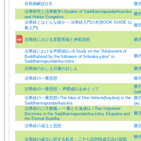
自我偈解説(13)
勝呂
法華研究と法華教学=Studies of Saddharmapuṇḍarīkasūtra
勝
and Hokke Exegetics
法華経とはどんな経か -- 法華経入門の本(BOOK GUIDE 仏
勝
教入門)
法華経における普賢菩薩と神変思想
勝呂
法華経における声聞成仏=A Study on the "Attainment of
勝呂信
Buddhahood by the followers of Srāvaka-yāna" in
Saddharmapundarīka-sūtra
法華経のおしえ日蓮のおしえ
勝
法華経の一乗思想
勝
勝呂信
法華経の一乗思想 -- 声聞成仏をめぐって
(spk
法華経の一乗思想=The Idea of One Vehicle(kayāna) in the
勝呂信
Saddharmapuṇḍarīkasūtra
(au.
法華経の二大教義 -- 一乗と久遠成仏 =Two Important
勝呂信
Doctrines in the Saddharmapundarīka-sūtra: Ekayāna and
the Eternal Buddha
法華経の成立と思想
勝呂
勝呂信
法華経の成立に対する私見：二十七品同時成立説の提唱