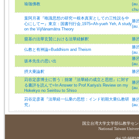
瑜珈佛教
(au.
chu 
葉阿月著『唯識思想の研究ー根本真実としての三性説を中
勝呂信
心にしてー』東京：国書刊行会,1975=Ah-yueh Yeh, A study
(au.
on the Vijñānamātra Theory
窺基の法華玄賛における法華経解釈
勝呂信
勝呂信
仏教と有神論=Buddhism and Theism
(au.
勝呂信
坂本先生の思い出
(au.
摂大乗論釈
勝
苅谷定彦博士に答う：拙箸『法華経の成立と思想』に対す
勝呂信
る書評を読んで=In Answer to Prof.Kariya's Review on my
(au.
Hokekyo no Seiritsu to Shiso
苅谷定彦著『法華経一仏乗の思想：インド初期大乗仏教研
勝呂信
究』
(au.
国立台湾大学
文学部仏教学セン
National Taiwan Universi
doi:10.6681