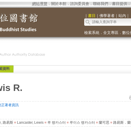
網站導覽
．
關於本館
．
諮詢委員會
．
聯絡我們
．
書目提供
．
｜
書目
｜
佛學著者
｜
站內
｜
檢索系統
．
全文專區
．
數位
範資料
is R.
校正著者資訊
, 路易斯
=
Lancaster, Lewis
=
루 랭카스터
=
루이스 랭카스터
=
蘭可思
=
路易斯．蘭