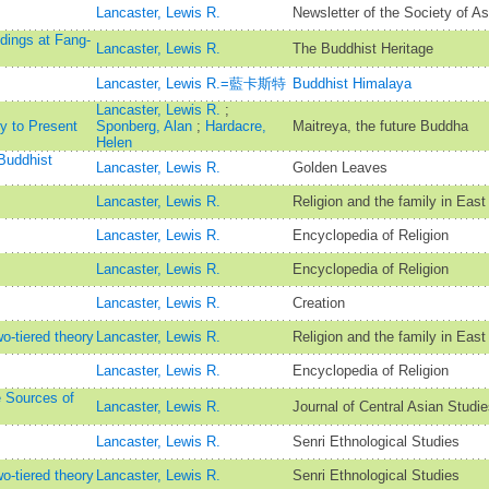
Lancaster, Lewis R.
Newsletter of the Society of As
ings at Fang-
Lancaster, Lewis R.
The Buddhist Heritage
Lancaster, Lewis R.=藍卡斯特
Buddhist Himalaya
Lancaster, Lewis R.
;
y to Present
Sponberg, Alan
;
Hardacre,
Maitreya, the future Buddha
Helen
Buddhist
Lancaster, Lewis R.
Golden Leaves
Lancaster, Lewis R.
Religion and the family in East
Lancaster, Lewis R.
Encyclopedia of Religion
Lancaster, Lewis R.
Encyclopedia of Religion
Lancaster, Lewis R.
Creation
o-tiered theory
Lancaster, Lewis R.
Religion and the family in East
Lancaster, Lewis R.
Encyclopedia of Religion
e Sources of
Lancaster, Lewis R.
Journal of Central Asian Studie
Lancaster, Lewis R.
Senri Ethnological Studies
o-tiered theory
Lancaster, Lewis R.
Senri Ethnological Studies