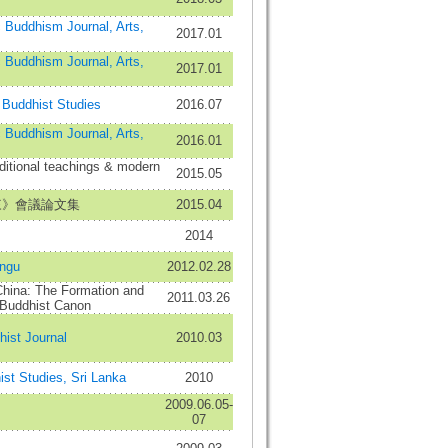
dhism Journal, Arts,
2017.01
dhism Journal, Arts,
2017.01
uddhist Studies
2016.07
dhism Journal, Arts,
2016.01
aditional teachings & modern
2015.05
來》會議論文集
2015.04
2014
ngu
2012.02.28
China: The Formation and
2011.03.26
 Buddhist Canon
st Journal
2010.03
ist Studies, Sri Lanka
2010
2009.06.05-
07