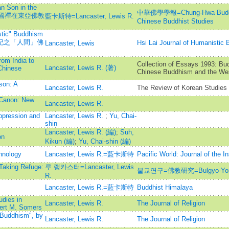
n Son in the
中華佛學學報=Chung-Hwa Buddhis
ism=韓國禪在東亞佛教
藍卡斯特=Lancaster, Lewis R.
Chinese Buddhist Studies
stic" Buddhism
二十世紀之「人間」佛
Hsi Lai Journal of Human
Lancaster, Lewis
om India to
Collection of Essays 1993: Bu
Lancaster, Lewis R. (著)
Chinese
Chinese Buddhism and the We
son: A
Lancaster, Lewis R.
The Review of Korean Studies
 Canon: New
Lancaster, Lewis R.
ppression and
Lancaster, Lewis R.
;
Yu, Chai-
shin
Lancaster, Lewis R. (編)
;
Suh,
on
Kikun (編)
;
Yu, Chai-shin (編)
hnology
Lancaster, Lewis R.=藍卡斯特
Pacific World: Journal of the I
ing Refuge:
루 랭카스터=Lancaster, Lewis
불교연구=佛教研究=Bulgyo-Yo
R.
Lancaster, Lewis R.=藍卡斯特
Buddhist Himalaya
udies in
Lancaster, Lewis R.
The Journal of Religion
ert M. Somers
 Buddhism", by
Lancaster, Lewis R.
The Journal of Religion