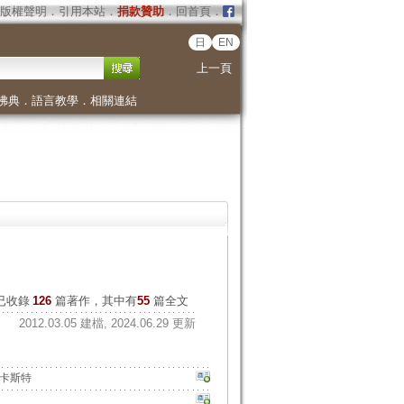
版權聲明
．
引用本站
．
捐款贊助
．
回首頁
．
日
EN
上一頁
佛典
．
語言教學
．
相關連結
已收錄
126
篇著作，其中有
55
篇全文
2012.03.05 建檔, 2024.06.29 更新
卡斯特