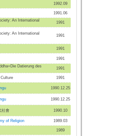
1992.09
1991.06
iety: An International
1991
iety: An International
1991
1991
1991
uddha=Die Datierung des
1991
Culture
1991
ngu
1990.12.25
ngu
1990.12.25
代社會
1990.10
my of Religion
1989.03
1989