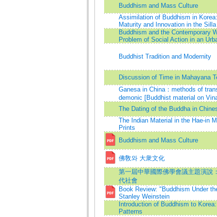
Buddhism and Mass Culture
Assimilation of Buddhism in Korea:
Maturity and Innovation in the Sill
Buddhism and the Contemporary W
Problem of Social Action in an Ur
Buddhist Tradition and Modernity
Discussion of Time in Mahayana T
Ganesa in China：methods of trans
demonic [Buddhist material on Vin
The Dating of the Buddha in Chin
The Indian Material in the Hae-in 
Prints
Buddhism and Mass Culture
佛敎와 大衆文化
第一屆中華國際佛學會議主題演說
代社會
Book Review: "Buddhism Under the
Stanley Weinstein
Introduction of Buddhism to Korea:
Patterns