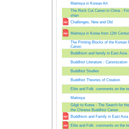
Maitreya in Korean Art
The Rock Cut Canon in China：Find
shan
Challenges, New and Old
Maitreya in Korea from 12th Centur
The Printing Blocks of the Korean 
Canon
Buddhism and family in East Asia
Buddhist Literature：Canonization
Buddhist Studies
Buddhist Theories of Creation
Elite and Folk: comments on the tw
Maitreya
Gilgit to Korea：The Search for th
the Chinese Buddhist Canon
Buddhism and Family in East Asia
Elite and Folk: comments on the tw