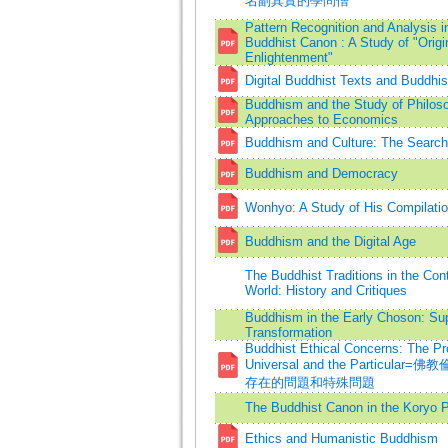
名副其實的學問僧
Pattern Recognition and Analysis i
Buddhist Canon : A Study of "Origi
Enlightenment"
Digital Buddhist Texts and Buddhist
Buddhism and the Study of Philoso
Approaches to Economics
Buddhism and Culture: The Search f
Buddhism and Democracy
Wonhyo: A Study of His Compilati
Buddhism and the Digital Age
The Buddhist Traditions in the Co
World: History and Critiques
Buddhism in the Early Choson: Su
Transformation
Buddhist Ethical Concerns: The Pr
Universal and the Particular
存在的問題和特殊問題
The Buddhist Canon in the Koryo P
Ethics and Humanistic Buddhism