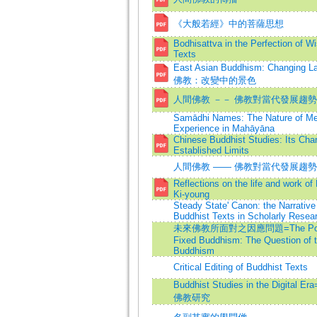
《大般若經》中的菩薩思想
Bodhisattva in the Perfection of 
Texts
East Asian Buddhism: Changing
佛教：改變中的景色
人間佛教 －－ 佛教對當代發展趨
Samādhi Names: The Nature of Med
Experience in Mahāyāna
Chinese Buddhist Studies: Its Cha
Established Limits
人間佛教 —— 佛教對當代發展趨
Reflections on the life and work of
Ki-young
Steady State' Canon: the Narrative
Buddhist Texts in Scholarly Resea
未來佛教所面對之因應問題=The Porta
Fixed Buddhism: The Question of t
Buddhism
Critical Editing of Buddhist Texts
Buddhist Studies in the Digit
佛教研究