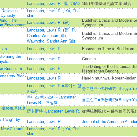
Lancaster, Lewis R.=藍卡斯特
1991年佛學研究論文集-融合
 Religious
Lancaster, Lewis R.
;
Yu, Chai-
a Dynasty
shin
orld: The
Buddhist Ethics and Modern Soc
Lancaster, Lewis R. (著)
ban Environment
Symposium
Lancaster, Lewis R. (著)
;
Fu,
Buddhist Ethics and Modern Soc
Charles Wei-hsun (編)
;
Symposium
Wawrytko, Sandra Ann (編)
exts
Lancaster, Lewis R.
Essays on Time in Buddhism
forming the
Lancaster, Lewis R.
Ganesh
ayaka]
The Dating of the Historical B
ese Buddhism
Lancaster, Lewis R.
Historischen Buddha
Monastery Block
Lancaster, Lewis R.
Han-In munhwa=Korean-Indian 
Lancaster, Lewis R.=루이스 랭
불교연구=佛教研究=Bulgyo-Yo
카스터
루이스 랭카스터=Lancaster,
불교연구=佛教研究=Bulgyo-Yo
Lewis R.
;
조성택
：佛教倫理與現
藍卡斯特=Lancaster, Lewis R.
從傳統到現代 -- 佛教倫理與現
 T'ang", by
Lancaster, Lewis R.
Journal of the American Acade
 New Cultural
Lancaster, Lewis R.
;
Yu, Chai-
shin