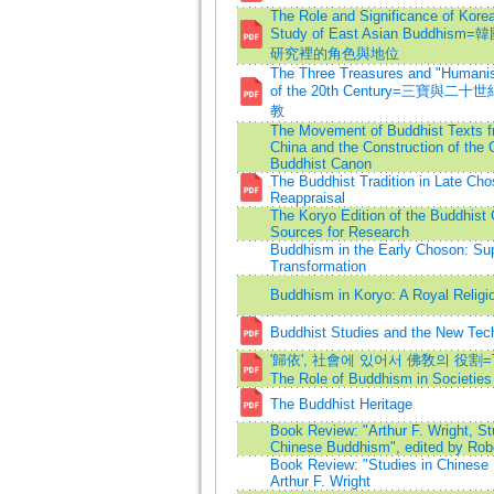
The Role and Significance of Korea
Study of East Asian Buddh
研究裡的角色與地位
The Three Treasures and "Humani
of the 20th Century=三寶與
教
The Movement of Buddhist Texts fr
China and the Construction of the 
Buddhist Canon
The Buddhist Tradition in Late Cho
Reappraisal
The Koryo Edition of the Buddhist
Sources for Research
Buddhism in the Early Choson: Su
Transformation
Buddhism in Koryo: A Royal Religi
Buddhist Studies and the New Tec
'歸依', 社會에 있어서 佛敎의 役割=Tak
The Role of Buddhism in Societies
The Buddhist Heritage
Book Review: "Arthur F. Wright, St
Chinese Buddhism", edited by Rob
Book Review: "Studies in Chinese
Arthur F. Wright