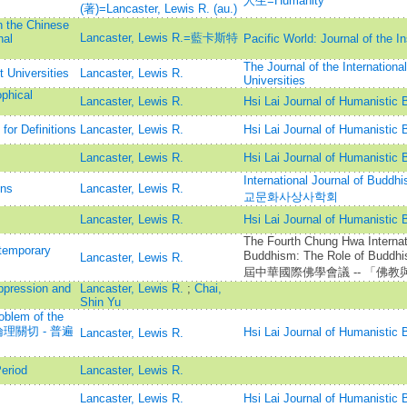
人生=Humanity
(著)=Lancaster, Lewis R. (au.)
n the Chinese
Lancaster, Lewis R.=藍卡斯特
nal
Pacific World: Journal of the I
The Journal of the Internationa
 Universities
Lancaster, Lewis R.
Universities
phical
Lancaster, Lewis R.
Hsi Lai Journal of Human
or Definitions
Lancaster, Lewis R.
Hsi Lai Journal of Human
Lancaster, Lewis R.
Hsi Lai Journal of Human
International Journal of Bud
ons
Lancaster, Lewis R.
교문화사상사학회
Lancaster, Lewis R.
Hsi Lai Journal of Human
The Fourth Chung Hwa Internat
ntemporary
Buddhism: The Role of Buddh
Lancaster, Lewis R.
屆中華國際佛學會議 -- 「佛
ppression and
Lancaster, Lewis R.
;
Chai,
Shin Yu
oblem of the
=佛教倫理關切 - 普遍
Hsi Lai Journal of Human
Lancaster, Lewis R.
eriod
Lancaster, Lewis R.
Lancaster, Lewis R.
Hsi Lai Journal of Human