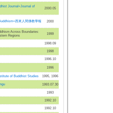
t Journal=Journal of
2000.05
istic Buddhism=西來人間佛教學報
2000
ddhism Across Boundaries:
1999
stern Regions
1998.09
1998
1996.10
1996
nstitute of Buddhist Studies
1995, 1996
ngu
1993.07.30
1993
1992.10
1992.10