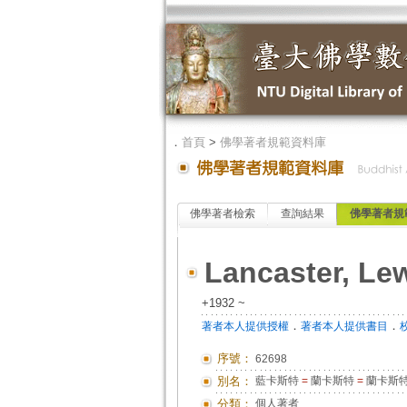
．
首頁
>
佛學著者規範資料庫
佛學著者檢索
查詢結果
佛學著者規
Lancaster, Lew
+1932 ~
．
．
著者本人提供授權
著者本人提供書目
序號：
62698
別名：
藍卡斯特
=
蘭卡斯特
=
蘭卡斯特
分類：
個人著者