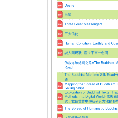
Desire
欲望
Three Great Messengers
三大信使
Human Condition: Earthly and Cos
談人類現狀─塵世宇宙一念間
佛教海線絲綢之路=The Buddhist Mari
Road
The Buddhist Maritime Silk 
路
Mapping the Spread of Buddhism:
Sailing Ships
Exploration of Buddhist Texts: Trad
Methods in a Digital World
究：數位世界中傳統研究方法的審
The Spread of Humanistic Buddhi
人間佛教的傳播