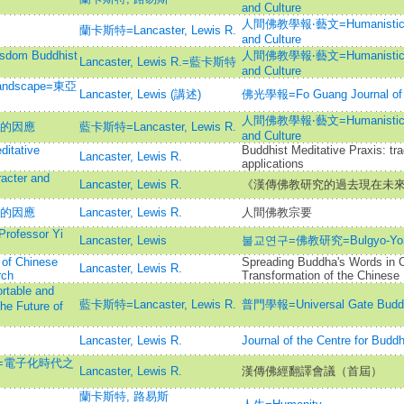
and Culture
人間佛教學報‧藝文=Humanistic Bud
蘭卡斯特=Lancaster, Lewis R.
and Culture
Wisdom Buddhist
人間佛教學報‧藝文=Humanistic Bud
Lancaster, Lewis R.=藍卡斯特
and Culture
 Landscape=東亞
Lancaster, Lewis (講述)
佛光學報=Fo Guang Journal of B
人間佛教學報‧藝文=Humanistic Bud
勢的因應
藍卡斯特=Lancaster, Lewis R.
and Culture
itative
Buddhist Meditative Praxis: tr
Lancaster, Lewis R.
applications
racter and
Lancaster, Lewis R.
《漢傳佛教研究的過去現在未
勢的因應
Lancaster, Lewis R.
人間佛教宗要
 Professor Yi
Lancaster, Lewis
불교연구=佛教研究=Bulgyo-Yo
 of Chinese
Spreading Buddha's Words in 
Lancaster, Lewis R.
rch
Transformation of the Chinese
ble and
藍卡斯特=Lancaster, Lewis R.
普門學報=Universal Gate Buddhi
he Future of
Lancaster, Lewis R.
Journal of the Centre for Buddh
al Era=電子化時代之
Lancaster, Lewis R.
漢傳佛經翻譯會議（首屆）
蘭卡斯特, 路易斯