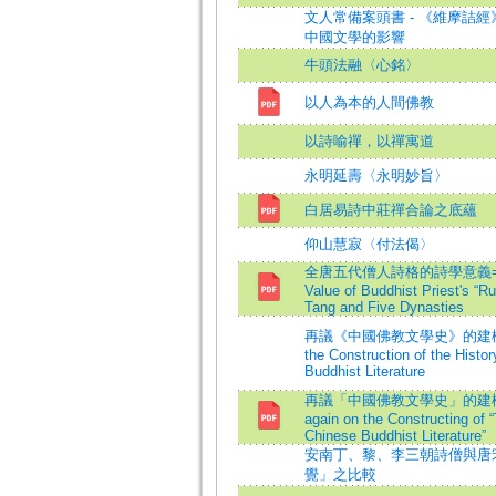
文人常備案頭書 - 《維摩詰
中國文學的影響
牛頭法融〈心銘〉
以人為本的人間佛教
以詩喻禪，以禪寓道
永明延壽〈永明妙旨〉
白居易詩中莊禪合論之底蘊
仰山慧寂〈付法偈〉
全唐五代僧人詩格的詩學意義=The
Value of Buddhist Priest's “Ru
Tang and Five Dynasties
再議《中國佛教文學史》的建構=Re
the Construction of the Histo
Buddhist Literature
再議「中國佛教文學史」的建構=Di
again on the Constructing of “
Chinese Buddhist Literature”
安南丁、黎、李三朝詩僧與唐
覺」之比較