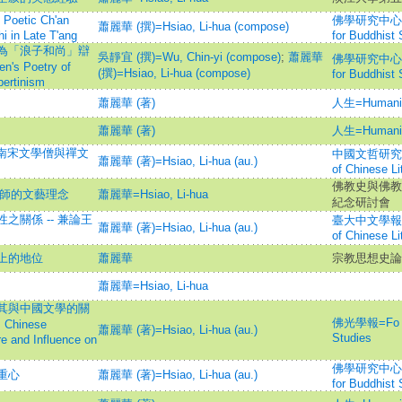
tic Ch'an
佛學研究中心學報=J
蕭麗華 (撰)=Hsiao, Li-hua (compose)
i in Late T'ang
for Buddhist 
為「浪子和尚」辯
吳靜宜 (撰)=Wu, Chin-yi (compose)
;
蕭麗華
佛學研究中心學報=J
n's Poetry of
(撰)=Hsiao, Li-hua (compose)
for Buddhist 
bertinism
蕭麗華 (著)
人生=Humani
蕭麗華 (著)
人生=Humani
 南宋文學僧與禪文
中國文哲研究集刊=B
蕭麗華 (著)=Hsiao, Li-hua (au.)
of Chinese Li
佛教史與佛教
法師的文藝理念
蕭麗華=Hsiao, Li-hua
紀念研討會
關係 -- 兼論王
臺大中文學報=Bul
蕭麗華 (著)=Hsiao, Li-hua (au.)
of Chinese Li
上的地位
蕭麗華
宗教思想史論
蕭麗華=Hsiao, Li-hua
其與中國文學的關
佛光學報=Fo Gua
s Chinese
蕭麗華 (著)=Hsiao, Li-hua (au.)
Studies
re and Influence on
佛學研究中心學報=J
重心
蕭麗華 (著)=Hsiao, Li-hua (au.)
for Buddhist 