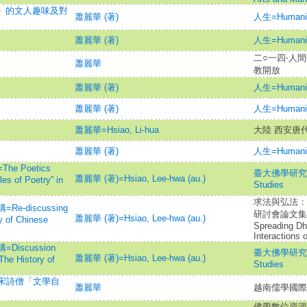
經》的文人趣味及對
蕭麗華 (著)
人生=Humani
蕭麗華 (著)
人生=Humani
二○一四‧人
蕭麗華
教開放
蕭麗華 (著)
人生=Humani
蕭麗華 (著)
人生=Humani
蕭麗華=Hsiao, Li-hua
大陸 西安唐
蕭麗華 (著)
人生=Humani
 Poetics
臺大佛學研究=Tai
蕭麗華 (著)=Hsiao, Lee-hwa (au.)
les of Poetry” in
Studies
求法與弘法：
-discussing
研討會論文集=Se
蕭麗華 (著)=Hsiao, Lee-hwa (au.)
ry of Chinese
Spreading Dh
Interactions
scussion
臺大佛學研究=Tai
蕭麗華 (著)=Hsiao, Lee-hwa (au.)
The History of
Studies
宋詩僧「文學自
蕭麗華
越南儒學國際
佛學數位資源