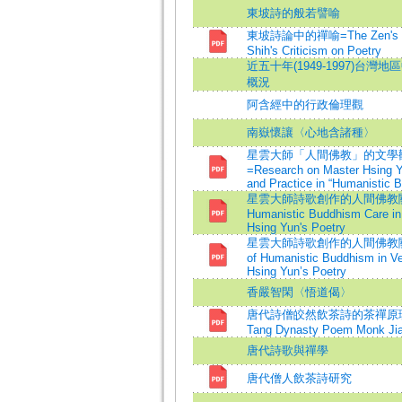
東坡詩的般若譬喻
東坡詩論中的禪喻=The Zen's Me
Shih's Criticism on Poetry
近五十年(1949-1997)台
概況
阿含經中的行政倫理觀
南嶽懷讓〈心地含諸種〉
星雲大師「人間佛教」的文學
=Research on Master Hsing Yu
and Practice in “Humanistic 
星雲大師詩歌創作的人間佛教關
Humanistic Buddhism Care in
Hsing Yun's Poetry
星雲大師詩歌創作的人間佛教關懷=
of Humanistic Buddhism in V
Hsing Yun’s Poetry
香嚴智閑〈悟道偈〉
唐代詩僧皎然飲茶詩的茶禪原理=The 
Tang Dynasty Poem Monk Ji
唐代詩歌與禪學
唐代僧人飲茶詩研究