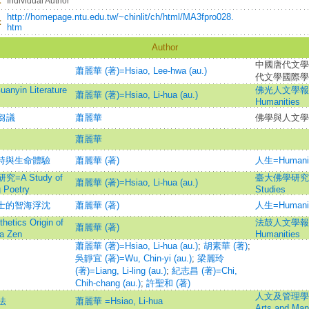
：
Individual Author
http://homepage.ntu.edu.tw/~chinlit/ch/html/MA3fpro028.
：
htm
Author
中國唐代文學
蕭麗華 (著)=Hsiao, Lee-hwa (au.)
代文學國際學
n Literature
佛光人文學報=Fo 
蕭麗華 (著)=Hsiao, Li-hua (au.)
Humanities
芻議
蕭麗華
佛學與人文學
蕭麗華
道詩與生命體驗
蕭麗華 (著)
人生=Humani
 Study of
臺大佛學研究=Tai
蕭麗華 (著)=Hsiao, Li-hua (au.)
g Poetry
Studies
文士的智海浮沈
蕭麗華 (著)
人生=Humani
cs Origin of
法鼓人文學報=Dha
蕭麗華 (著)
a Zen
Humanities
蕭麗華 (著)=Hsiao, Li-hua (au.)
;
胡素華 (著)
;
吳靜宜 (著)=Wu, Chin-yi (au.)
;
梁麗玲
(著)=Liang, Li-ling (au.)
;
紀志昌 (著)=Chi,
Chih-chang (au.)
;
許聖和 (著)
人文及管理學報 =T
法
蕭麗華 =Hsiao, Li-hua
Arts and Ma