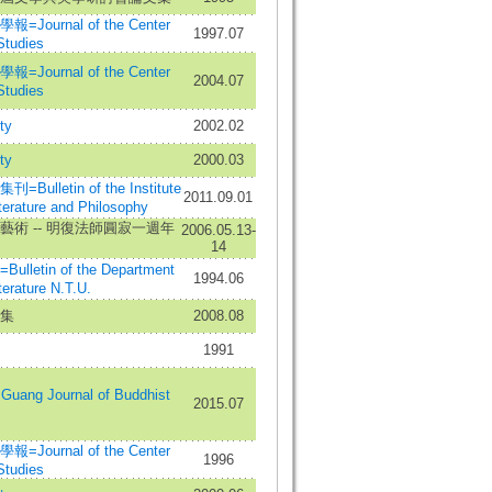
ournal of the Center
1997.07
Studies
ournal of the Center
2004.07
Studies
ty
2002.02
ty
2000.03
ulletin of the Institute
2011.09.01
terature and Philosophy
藝術 -- 明復法師圓寂一週年
2006.05.13-
14
letin of the Department
1994.06
terature N.T.U.
集
2008.08
1991
ng Journal of Buddhist
2015.07
ournal of the Center
1996
Studies