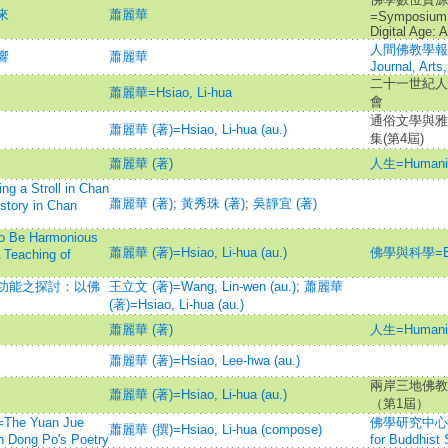
來
蕭麗華
=Symposium o
Digital Age: 
人間佛教學報‧藝文
響
蕭麗華
Journal, Arts
二十一世紀人
蕭麗華=Hsiao, Li-hua
會
通俗文學與雅
蕭麗華 (著)=Hsiao, Li-hua (au.)
集(第4屆)
蕭麗華 (著)
人生=Humani
Stroll in Chan
蕭麗華 (著)
;
黃秀珠 (著)
;
吳靜宜 (著)
story in Chan
 Harmonious
蕭麗華 (著)=Hsiao, Li-hua (au.)
佛學與科學=Bud
A Teaching of
功能之探討：以佛
王立文 (著)=Wang, Lin-wen (au.)
;
蕭麗華
(著)=Hsiao, Li-hua (au.)
蕭麗華 (著)
人生=Humani
蕭麗華 (著)=Hsiao, Lee-hwa (au.)
兩岸三地佛教
蕭麗華 (著)=Hsiao, Li-hua (au.)
（第1屆）
 Yuan Jue
佛學研究中心學報=J
蕭麗華 (撰)=Hsiao, Li-hua (compose)
n Dong Po's Poetry
for Buddhist 