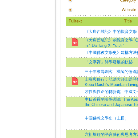
Category
Website
Fulltext
Title
《大唐西域記》中的觀音文學
《大唐西域記》的觀音文學=Guanyi
in " Da Tang Xi Yu Ji "
《中國佛教文學史》建構方法
「文字禪」詩學發展的軌跡
三十年來尋劍客 - 禪師的悟
山嶽與修行：弘法大師山居詩研究=A
Kobo-Daishi's Mountain Livin
才性與性命的轉折處 - 中國
中日茶禪的美學淵源=The Aestheti
the Chinese and Japanese Te
中國佛教文學史（上冊）
六祖壇經的語言藝術與思考方