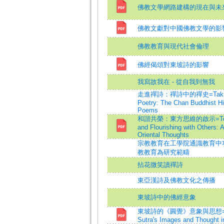
佛教文學網路建構的現在與未
佛教文獻對中國佛教文學的影
佛教教育與現代社會倫理
佛經偈頌對東坡詩的影響
我寫故我在 - 從自我到無我
走進禪詩：禪詩中的禪史=Taking a 
Poetry: The Chan Buddhist Hi
Poems
和諧共榮：東方思維的啟示=To Be
and Flourishing with Others: 
Oriental Thoughts
宗教教育在工學院通識教育中
教教育為研究範疇
拈花微笑讀禪詩
東亞漢詩及佛教文化之傳播
東坡詩中的佛經意象
東坡詩的《圓覺》意象與思想=The
Sutra's Images and Thought i