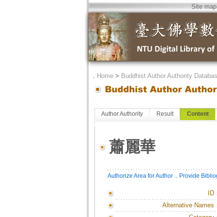
Site map
．
Home
>
Buddhist Author Authority Databa
Author Authority
Result
Content
蕭麗華
．
Authorize Area for Author
Provide Bibli
ID
Alternative Names