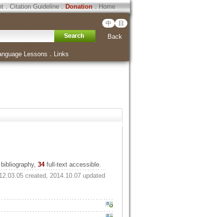
ht
．
Citation Guideline
．
Donation
．
Home
中
日
Back
anguage Lessons
．
Links
bibliography,
34
full-text accessible.
12.03.05 created, 2014.10.07 updated