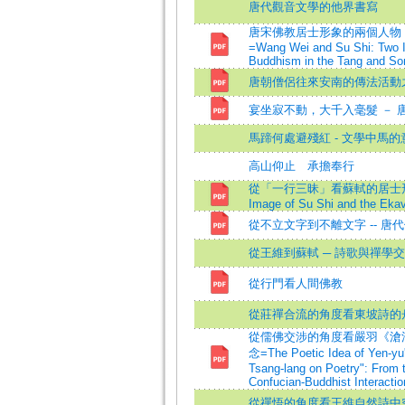
唐代觀音文學的他界書寫
唐宋佛教居士形象的兩個人物
=Wang Wei and Su Shi: Two 
Buddhism in the Tang and So
唐朝僧侶往來安南的傳法活動
宴坐寂不動，大千入毫髮 － 
馬蹄何處避殘紅 - 文學中馬的
高山仰止 承擔奉行
從「一行三昧」看蘇軾的居士形象=T
Image of Su Shi and the Ek
從不立文字到不離文字 -- 唐
從王維到蘇軾 ─ 詩歌與禪學
從行門看人間佛教
從莊禪合流的角度看東坡詩的
從儒佛交涉的角度看嚴羽《滄
念=The Poetic Idea of Yen-yu's
Tsang-lang on Poetry": From 
Confucian-Buddhist Interactio
從禪悟的角度看王維自然詩中