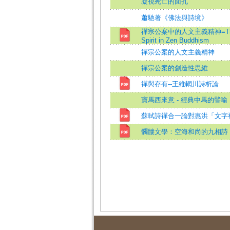
凝視死亡的面孔
蕭馳著《佛法與詩境》
禪宗公案中的人文主義精神=The H
Spirit in Zen Buddhism
禪宗公案的人文主義精神
禪宗公案的創造性思維
禪與存有--王維輞川詩析論
寶馬西來意 - 經典中馬的譬喻
蘇軾詩禪合一論對惠洪「文字
髑髏文學：空海和尚的九相詩