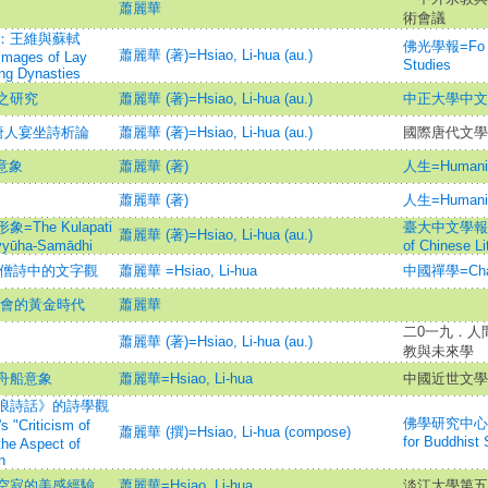
蕭麗華
術會議
：王維與蘇軾
佛光學報=Fo Gua
蕭麗華 (著)=Hsiao, Li-hua (au.)
Images of Lay
Studies
ng Dynasties
之研究
蕭麗華 (著)=Hsiao, Li-hua (au.)
中正大學中文
唐人宴坐詩析論
蕭麗華 (著)=Hsiao, Li-hua (au.)
國際唐代文學
意象
蕭麗華 (著)
人生=Humani
蕭麗華 (著)
人生=Humani
he Kulapati
臺大中文學報=Bul
蕭麗華 (著)=Hsiao, Li-hua (au.)
avyūha-Samādhi
of Chinese Li
代僧詩中的文字觀
蕭麗華 =Hsiao, Li-hua
中國禪學=Chan
交會的黃金時代
蕭麗華
二0一九．人
蕭麗華 (著)=Hsiao, Li-hua (au.)
教與未來學
舟船意象
蕭麗華=Hsiao, Li-hua
中國近世文學
浪詩話》的詩學觀
佛學研究中心學報=J
 "Criticism of
蕭麗華 (撰)=Hsiao, Li-hua (compose)
for Buddhist 
the Aspect of
n
空寂的美感經驗
蕭麗華=Hsiao, Li-hua
淡江大學第五