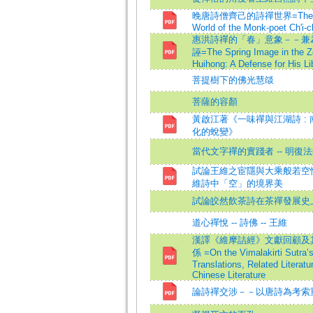
晚唐詩僧齊己的詩禪世界=The Poe
World of the Monk-poet Ch'i-ch
惠洪詩禪的「春」意象－－兼
誣=The Spring Image in the Ze
Huihong: A Defense for His Li
菩提樹下的佛光慧燄
菩薩的容顏
黃啟江著《一味禪與江湖詩 :
化的蛻變》
當代文字禪的實踐者 -- 明復
試論王維之宦隱與大乘般若空性之
維詩中「空」的境界美
試論皎然飲茶詩在茶禪發展史
道心禪悅 -- 詩佛 -- 王維
漢譯《維摩詰經》文獻回顧及
係 =On the Vimalakirti Sutra’
Translations, Related Literatu
Chinese Literature
論詩禪交涉－－以唐詩為考索