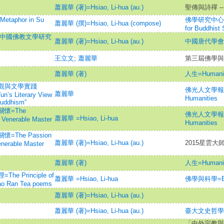
蕭麗華 (著)=Hsiao, Li-hua (au.)
聖傳與詩禪 
taphor in Su
佛學研究中心學報=J
蕭麗華 (撰)=Hsiao, Li-hua (compose)
for Buddhist 
灣地區中國佛教文學研究
蕭麗華 (著)=Hsiao, Li-hua (au.)
中國唐代學會
王立文
;
蕭麗華
第三屆佛學與
蕭麗華 (著)
人生=Humani
觀與文學實踐
佛光人文學報=Fo 
蕭麗華
n’s Literary View
Humanities
Buddhism”
懷=The
佛光人文學報=Fo 
蕭麗華 =Hsiao, Li-hua
 Venerable Master
Humanities
The Passion
蕭麗華 (著)=Hsiao, Li-hua (au.)
2015星雲大
enerable Master
蕭麗華 (著)
人生=Humani
Principle of
蕭麗華 =Hsiao, Li-hua
佛學與科學=Bud
ao Ran Tea poems
蕭麗華 (著)=Hsiao, Li-hua (au.)
蕭麗華 (著)=Hsiao, Li-hua (au.)
臺大文史哲學報=H
「中外宗教與