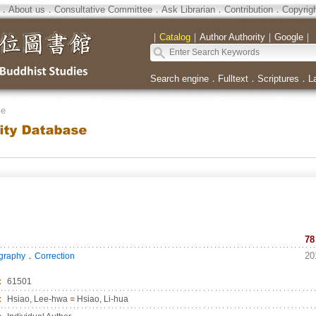
．
About us
．
Consultative Committee
．
Ask Librarian
．
Contribution
．
Copyrig
｜
Catalog
｜
Author Authority
｜
Google
｜
Search engine
．
Fulltext
．
Scriptures
．
L
se
78
．
20
ography
Correction
：
61501
：
Hsiao, Lee-hwa
=
Hsiao, Li-hua