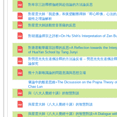
對牟宗三詮釋楞伽經與起信論的方法論反思
對星雲大師「我是佛」和黃檗斷際禪師「即心即佛」心法的
能性之理論解析
對星雲大師談觀世音菩薩的反思
對胡適論禪宗之評析=On Hu Shih's Interpretation of Zen B
對唐君毅華嚴宗詮釋的反思=A Reflection towards the Interpr
of HuaYan School by Tang Junyi
對勞思光先生道佛詮釋的方法論反省 -- 勞思光先生道佛詮
論探究
熊十力新唯識論的問題意識與思想立場
肇論中的般若思維=The Dicsussion on the Prajna Theory of
Chao Lun
與《八大人覺經十講》的智慧對談
與星雲大師《八大人覺經十講》的智慧對談
與星雲大師《八大人覺經十講》的智慧對談=A Dialogue wit