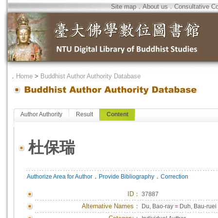
Site map
．
About us
．
Consultative C
．
Home
>
Buddhist Author Authority Database
Author Authority
Result
Content
杜保瑞
．
．
Authorize Area for Author
Provide Bibliography
Correction
ID
：
37887
Alternative Names：
Du, Bao-ray
=
Duh, Bau-ruei