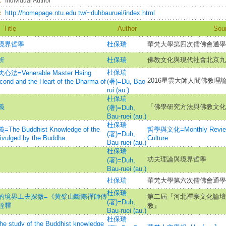
：
Individual Author
：
http://homepage.ntu.edu.tw/~duhbauruei/index.html
Title
Author
Sou
境界哲學
杜保瑞
華梵大學第四次儒佛會通學
析
杜保瑞
佛教文化與現代社會北京九
杜保瑞
nerable Master Hsing
2016星雲大師人間佛教理論
cond and the Heart of the Dharma of
(著)=Du, Bao-
rui (au.)
杜保瑞
義
「佛學研究方法與佛教文化
(著)=Duh,
Bau-ruei (au.)
杜保瑞
uddhist Knowledge of the
哲學與文化=Monthly Review 
(著)=Duh,
Divulged by the Buddha
Culture
Bau-ruei (au.)
杜保瑞
功夫理論與境界哲學
(著)=Duh,
Bau-ruei (au.)
杜保瑞
華梵大學第六次儒佛會通學
杜保瑞
的境界工夫探微=《黃檗山斷際禪師傳
第二屆『河北禪宗文化論壇
(著)=Duh,
詮釋
教』
Bau-ruei (au.)
杜保瑞
y of the Buddhist knowledge