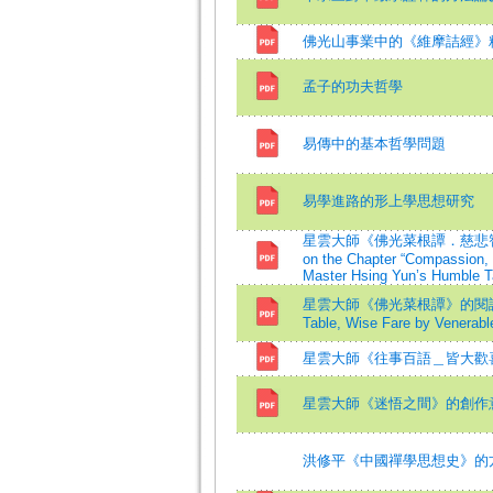
佛光山事業中的《維摩詰經》
孟子的功夫哲學
易傳中的基本哲學問題
易學進路的形上學思想研究
星雲大師《佛光菜根譚．慈悲智慧忍
on the Chapter “Compassion, 
Master Hsing Yun’s Humble T
星雲大師《佛光菜根譚》的閱讀心得=A
Table, Wise Fare by Venerabl
星雲大師《往事百語＿皆大歡
星雲大師《迷悟之間》的創作
洪修平《中國禪學思想史》的