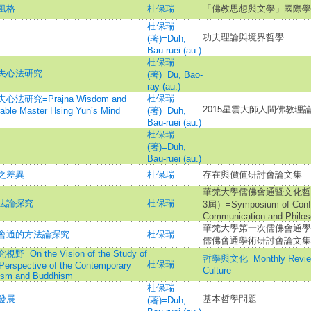
風格
杜保瑞
「佛教思想與文學」國際學
杜保瑞
功夫理論與境界哲學
(著)=Duh,
Bau-ruei (au.)
杜保瑞
夫心法研究
(著)=Du, Bao-
ray (au.)
杜保瑞
究=Prajna Wisdom and
2015星雲大師人間佛教理論
able Master Hsing Yun’s Mind
(著)=Duh,
Bau-ruei (au.)
杜保瑞
(著)=Duh,
Bau-ruei (au.)
之差異
杜保瑞
存在與價值研討會論文集
華梵大學儒佛會通暨文化哲
法論探究
杜保瑞
3屆）=Symposium of Confu
Communication and Philoso
華梵大學第一次儒佛會通學
會通的方法論探究
杜保瑞
儒佛會通學術研討會論文集
the Vision of the Study of
哲學與文化=Monthly Review 
杜保瑞
Perspective of the Contemporary
Culture
ism and Buddhism
杜保瑞
發展
基本哲學問題
(著)=Duh,