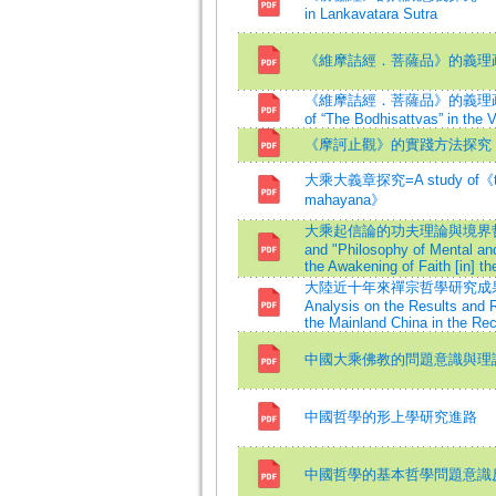
in Lankavatara Sutra
《維摩詰經．菩薩品》的義理
《維摩詰經．菩薩品》的義理疏解=The T
of “The Bodhisattvas” in the V
《摩訶止觀》的實踐方法探究
大乘大義章探究=A study of《the u
mahayana》
大乘起信論的功夫理論與境界哲學="Theo
and "Philosophy of Mental and
the Awakening of Faith [in] 
大陸近十年來禪宗哲學研究成果與方法
Analysis on the Results and 
the Mainland China in the Re
中國大乘佛教的問題意識與理
中國哲學的形上學研究進路
中國哲學的基本哲學問題意識