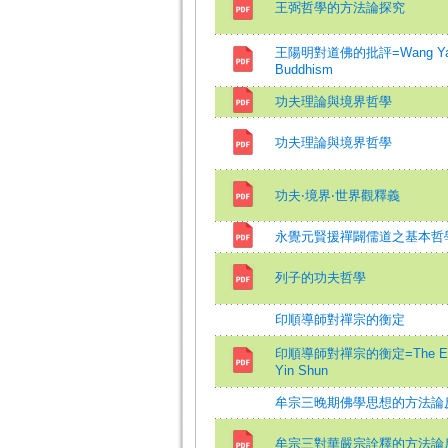
王弼哲學的方法論探究
王陽明對道佛的批評=Wang Yang-min
Buddhism
功夫理論與境界哲學
功夫理論與境界哲學
功夫‧境界‧世界觀釋義
永覺元賢援禪闢儒道之基本哲
列子的功夫哲學
印順導師對禪宗的衡定
印順導師對禪宗的衡定=The Evaluat
Yin Shun
牟宗三晚期佛學思想的方法論
牟宗三對華嚴宗詮釋的方法論