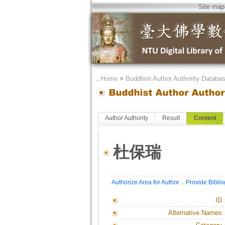
Site map
．
Home
>
Buddhist Author Authority Databa
Author Authority
Result
Content
杜保瑞
．
Authorize Area for Author
Provide Bibli
ID
Alternative Names