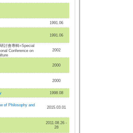
1991.06
1991.06
會專輯=Special
2002
tional Conference on
lture
2000
2000
y
1998.08
of Philosophy and
2015.03.01
2011.08.26 -
28