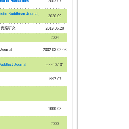
 of Humanities
2003.07
 Buddhism Journal,
2020.09
論實踐研究
2019.06.28
2004
ournal
2002.03.02-03
ddhist Journal
2002.07.01
1997.07
1999.08
2000