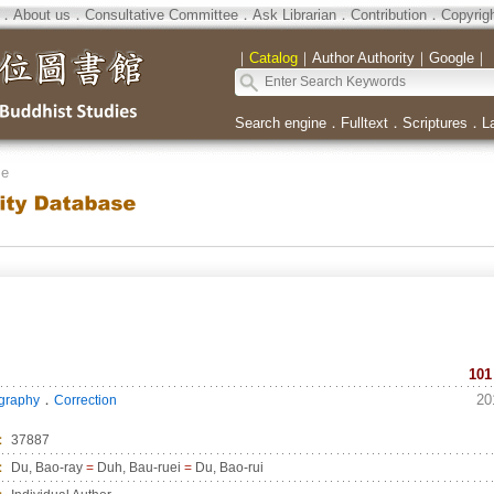
．
About us
．
Consultative Committee
．
Ask Librarian
．
Contribution
．
Copyrig
｜
Catalog
｜
Author Authority
｜
Google
｜
Search engine
．
Fulltext
．
Scriptures
．
L
se
101
．
20
ography
Correction
：
37887
：
Du, Bao-ray
=
Duh, Bau-ruei
=
Du, Bao-rui