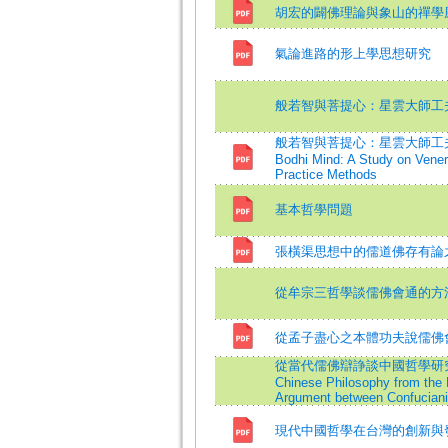
胡宏的闢佛理論與象山的禪學
氣論進路的形上學思想研究
般若智與菩提心：星雲大師工
般若智與菩提心：星雲大師工夫心法研
Bodhi Mind: A Study on Vener
Practice Methods
基本哲學問題
張橫渠思想中的儒道佛存有論
從牟宗三哲學談儒佛會通的方
從孟子盡心之本體功夫說儒佛
從當代儒佛辯諍談中國哲學研究視野=On 
Chinese Philosophy from the 
Argument between Confucian
現代中國哲學在台灣的創新與