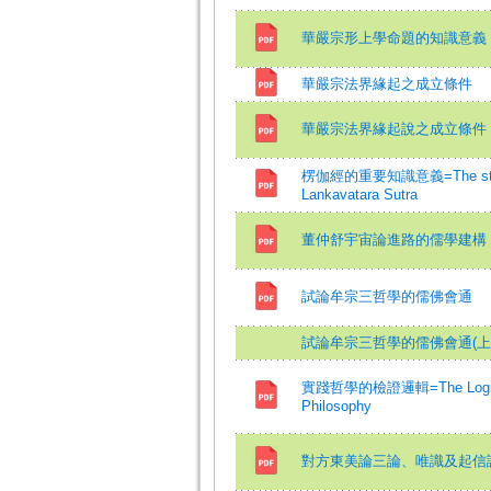
華嚴宗形上學命題的知識意義
華嚴宗法界緣起之成立條件
華嚴宗法界緣起說之成立條件
楞伽經的重要知識意義=The study of
Lankavatara Sutra
董仲舒宇宙論進路的儒學建構
試論牟宗三哲學的儒佛會通
試論牟宗三哲學的儒佛會通(上
實踐哲學的檢證邏輯=The Logics of 
Philosophy
對方東美論三論、唯識及起信