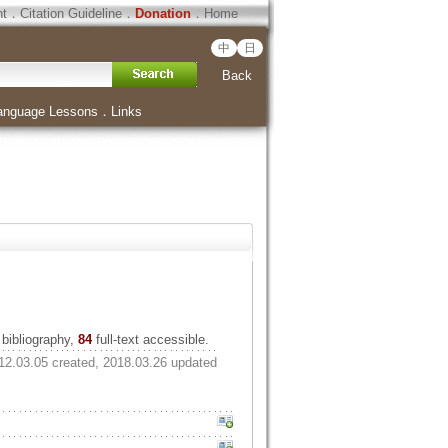
ht
．
Citation Guideline
．
Donation
．
Home
中
日
Back
anguage Lessons
．
Links
bibliography,
84
full-text accessible.
12.03.05 created, 2018.03.26 updated