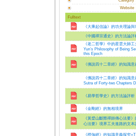
Category
Website
Fulltext
《大乘起信論》的功夫理論與
《中國禪宗通史》的方法論評
《老二哲學》中的星雲大師工夫心法=Ve
Yun’s Philosophy of Being Se
this Epoch
《佛說四十二章經》的知識意
《佛說四十二章經》的知識意義=The B
Sutra of Forty-two Chapters 
《易學哲學史》的方法論評析
《金剛經》的無相境界
《黃檗山斷際禪師傳心法要》
心法要》境界工夫進路的文本
《楞伽經》的知識意義探究=The stud