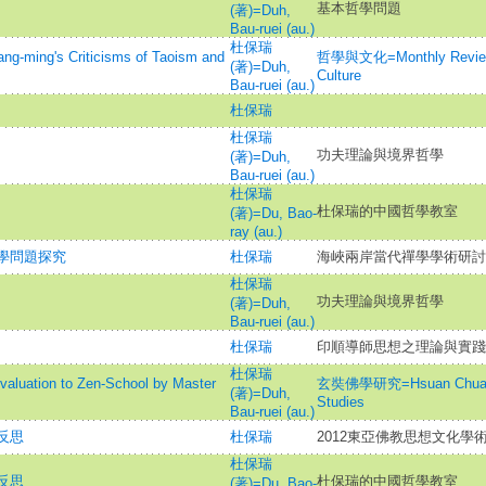
基本哲學問題
(著)=Duh,
Bau-ruei (au.)
杜保瑞
g's Criticisms of Taoism and
哲學與文化=Monthly Review 
(著)=Duh,
Culture
Bau-ruei (au.)
杜保瑞
杜保瑞
功夫理論與境界哲學
(著)=Duh,
Bau-ruei (au.)
杜保瑞
杜保瑞的中國哲學教室
(著)=Du, Bao-
ray (au.)
學問題探究
杜保瑞
海峽兩岸當代禪學學術研討
杜保瑞
功夫理論與境界哲學
(著)=Duh,
Bau-ruei (au.)
杜保瑞
印順導師思想之理論與實踐
杜保瑞
ion to Zen-School by Master
玄奘佛學研究=Hsuan Chuang 
(著)=Duh,
Studies
Bau-ruei (au.)
反思
杜保瑞
2012東亞佛教思想文化學
杜保瑞
反思
杜保瑞的中國哲學教室
(著)=Du, Bao-