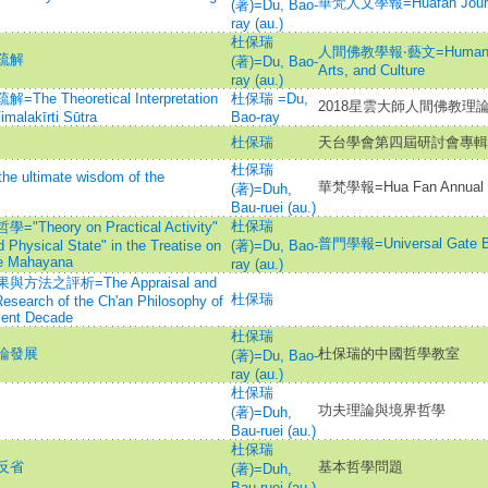
華梵人文學報=Huafan Journal
(著)=Du, Bao-
ray (au.)
杜保瑞
人間佛教學報‧藝文=Humanistic
疏解
(著)=Du, Bao-
Arts, and Culture
ray (au.)
heoretical Interpretation
杜保瑞 =Du,
2018星雲大師人間佛教理
imalakīrti Sūtra
Bao-ray
杜保瑞
天台學會第四屆研討會專輯
杜保瑞
ltimate wisdom of the
華梵學報=Hua Fan Annual J
(著)=Duh,
Bau-ruei (au.)
杜保瑞
ry on Practical Activity"
普門學報=Universal Gate Bu
 Physical State" in the Treatise on
(著)=Du, Bao-
the Mahayana
ray (au.)
之評析=The Appraisal and
杜保瑞
Research of the Ch'an Philosophy of
cent Decade
杜保瑞
論發展
杜保瑞的中國哲學教室
(著)=Du, Bao-
ray (au.)
杜保瑞
功夫理論與境界哲學
(著)=Duh,
Bau-ruei (au.)
杜保瑞
反省
基本哲學問題
(著)=Duh,
Bau-ruei (au.)