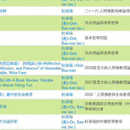
ray (au.)
精神
杜保瑞
二○一六‧人間佛教高峰論
杜保瑞
功夫理論與境界哲學
(著)=Duh,
Bau-ruei (au.)
杜保瑞
基本哲學問題
(著)=Duh,
Bau-ruei (au.)
杜保瑞
功夫理論與境界哲學
(著)=Duh,
Bau-ruei (au.)
耐篇》 的閱讀心得=Reflection
杜保瑞 =Duh,
2019星雲大師人間佛教理
Wisdom, and Patience” of Venerable
Bau-ruei
able, Wise Fare
杜保瑞
 Book Review: Humble
2017星雲大師人間佛教理
(著)=Duh,
e Master Hsing Yun
Bau-ruei (au.)
喜》書中的生命教育
杜保瑞
2016「人間佛教與生命教
杜保瑞
宗教實踐與文學創作暨《中
意涵
(著)=Du, Bao-
學術研討會
ray (au.)
杜保瑞
方法論評析
杜保瑞的中國哲學教室
(著)=Du, Bao-
ray (au.)