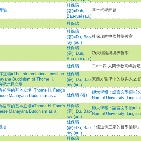
杜保瑞
理論
基本哲學問題
(著)=Duh,
Bau-ruei (au.)
杜保瑞
杜保瑞
杜保瑞的中國哲學教室
(著)=Du, Bao-
ray (au.)
杜保瑞
功夫理論與境界哲學
(著)=Duh,
Bau-ruei (au.)
杜保瑞
二○一四‧人間佛教高峰論
interpretational position
杜保瑞
東西方哲學中的欲與人之省
ahayana Buddhism of Thome H.
(著)=Du, Bao-
乘佛學詮釋立場
ray (au.)
的基本立場=Thome H. Fang's
師大學報：語言文學類=Journal 
杜保瑞 (著)
hinese Mahayana Buddhism as a
Normal University: Linguist
杜保瑞
的基本立場=Thome H. Fang's
師大學報：語言文學類=Journal 
hinese Mahayana Buddhism as a
(著)=Du, Bao-
Normal University: Linguist
ray (au.)
杜保瑞
反省
「儒道佛三家的哲學論辯」
(著)=Du, Bao-
ray (au.)
杜保瑞