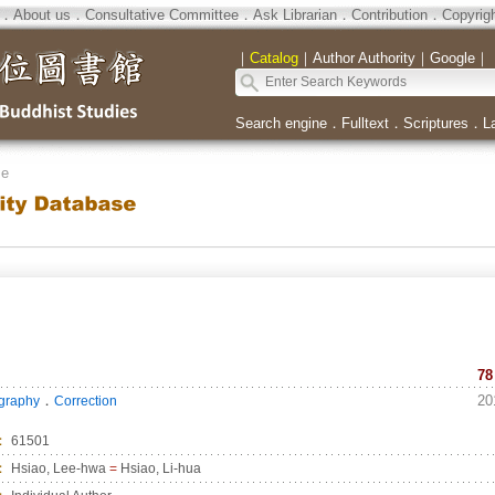
．
About us
．
Consultative Committee
．
Ask Librarian
．
Contribution
．
Copyrig
｜
Catalog
｜
Author Authority
｜
Google
｜
Search engine
．
Fulltext
．
Scriptures
．
L
se
78
．
20
ography
Correction
：
61501
：
Hsiao, Lee-hwa
=
Hsiao, Li-hua