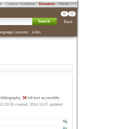
ht
．
Citation Guideline
．
Donation
．
Home
中
日
Back
anguage Lessons
．
Links
bibliography,
34
full-text accessible.
12.03.05 created, 2014.10.07 updated