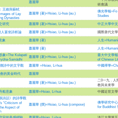
蕭麗華
術會議
：王維與蘇軾
佛光學報=Fo Gua
蕭麗華 (著)=Hsiao, Li-hua (au.)
Images of Lay
Studies
ng Dynasties
之研究
蕭麗華 (著)=Hsiao, Li-hua (au.)
中正大學中文
唐人宴坐詩析論
蕭麗華 (著)=Hsiao, Li-hua (au.)
國際唐代文學
意象
蕭麗華 (著)
人生=Humani
蕭麗華 (著)
人生=Humani
he Kulapati
臺大中文學報=Bul
蕭麗華 (著)=Hsiao, Li-hua (au.)
avyūha-Samādhi
of Chinese Li
代僧詩中的文字觀
蕭麗華 =Hsiao, Li-hua
中國禪學=Chan
交會的黃金時代
蕭麗華
二0一九．人
蕭麗華 (著)=Hsiao, Li-hua (au.)
教與未來學
舟船意象
蕭麗華=Hsiao, Li-hua
中國近世文學
浪詩話》的詩學觀
佛學研究中心學報=J
 "Criticism of
蕭麗華 (撰)=Hsiao, Li-hua (compose)
for Buddhist 
the Aspect of
n
空寂的美感經驗
蕭麗華=Hsiao, Li-hua
淡江大學第五