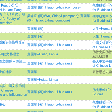
tic Ch'an
佛學研究中心學報=J
蕭麗華 (撰)=Hsiao, Li-hua (compose)
i in Late T'ang
for Buddhist 
為「浪子和尚」辯
吳靜宜 (撰)=Wu, Chin-yi (compose)
;
蕭麗華
佛學研究中心學報=J
n's Poetry of
(撰)=Hsiao, Li-hua (compose)
for Buddhist 
bertinism
蕭麗華 (著)
人生=Humani
蕭麗華 (著)
人生=Humani
 南宋文學僧與禪文
中國文哲研究集刊=B
蕭麗華 (著)=Hsiao, Li-hua (au.)
of Chinese Li
佛教史與佛教
法師的文藝理念
蕭麗華=Hsiao, Li-hua
紀念研討會
關係 -- 兼論王
臺大中文學報=Bul
蕭麗華 (著)=Hsiao, Li-hua (au.)
of Chinese Li
上的地位
蕭麗華
宗教思想史論
蕭麗華=Hsiao, Li-hua
其與中國文學的關
佛光學報=Fo Gua
s Chinese
蕭麗華 (著)=Hsiao, Li-hua (au.)
Studies
re and Influence on
佛學研究中心學報=J
重心
蕭麗華 (著)=Hsiao, Li-hua (au.)
for Buddhist 