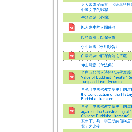
文人常備案頭書 - 《維摩詰
中國文學的影響
牛頭法融〈心銘〉
以人為本的人間佛教
以詩喻禪，以禪寓道
永明延壽〈永明妙旨〉
白居易詩中莊禪合論之底蘊
仰山慧寂〈付法偈〉
全唐五代僧人詩格的詩學意義=The
Value of Buddhist Priest's “Ru
Tang and Five Dynasties
再議《中國佛教文學史》的建構=Re
the Construction of the Histo
Buddhist Literature
再議「中國佛教文學史」的建構=Di
again on the Constructing of “
Chinese Buddhist Literature”
安南丁、黎、李三朝詩僧與唐
覺」之比較