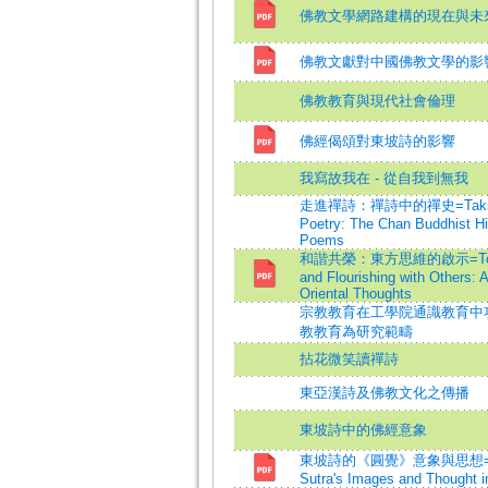
佛教文學網路建構的現在與未
佛教文獻對中國佛教文學的影
佛教教育與現代社會倫理
佛經偈頌對東坡詩的影響
我寫故我在 - 從自我到無我
走進禪詩：禪詩中的禪史=Taking a 
Poetry: The Chan Buddhist Hi
Poems
和諧共榮：東方思維的啟示=To Be
and Flourishing with Others: 
Oriental Thoughts
宗教教育在工學院通識教育中
教教育為研究範疇
拈花微笑讀禪詩
東亞漢詩及佛教文化之傳播
東坡詩中的佛經意象
東坡詩的《圓覺》意象與思想=The
Sutra's Images and Thought i