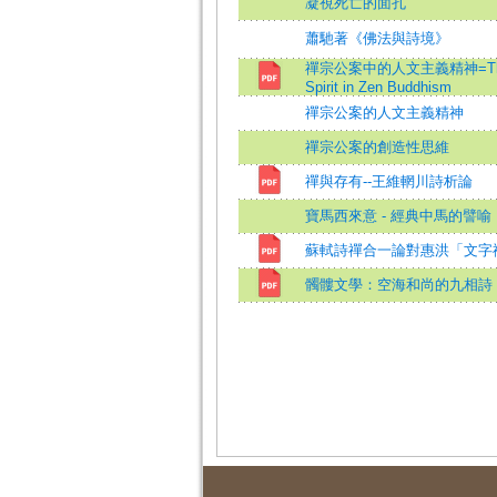
凝視死亡的面孔
蕭馳著《佛法與詩境》
禪宗公案中的人文主義精神=The H
Spirit in Zen Buddhism
禪宗公案的人文主義精神
禪宗公案的創造性思維
禪與存有--王維輞川詩析論
寶馬西來意 - 經典中馬的譬喻
蘇軾詩禪合一論對惠洪「文字
髑髏文學：空海和尚的九相詩