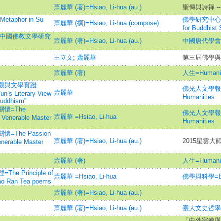
蕭麗華 (著)=Hsiao, Li-hua (au.)
聖傳與詩禪 
taphor in Su
佛學研究中心學報=J
蕭麗華 (撰)=Hsiao, Li-hua (compose)
for Buddhist 
灣地區中國佛教文學研究
蕭麗華 (著)=Hsiao, Li-hua (au.)
中國唐代學會
王立文
;
蕭麗華
第三屆佛學與
蕭麗華 (著)
人生=Humani
觀與文學實踐
佛光人文學報=Fo 
蕭麗華
n’s Literary View
Humanities
Buddhism”
懷=The
佛光人文學報=Fo 
蕭麗華 =Hsiao, Li-hua
 Venerable Master
Humanities
The Passion
蕭麗華 (著)=Hsiao, Li-hua (au.)
2015星雲大
enerable Master
蕭麗華 (著)
人生=Humani
Principle of
蕭麗華 =Hsiao, Li-hua
佛學與科學=Bud
ao Ran Tea poems
蕭麗華 (著)=Hsiao, Li-hua (au.)
蕭麗華 (著)=Hsiao, Li-hua (au.)
臺大文史哲學報=H
「中外宗教與