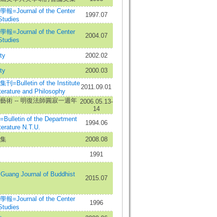
ournal of the Center
1997.07
Studies
ournal of the Center
2004.07
Studies
ty
2002.02
ty
2000.03
ulletin of the Institute
2011.09.01
terature and Philosophy
藝術 -- 明復法師圓寂一週年
2006.05.13-
14
letin of the Department
1994.06
terature N.T.U.
集
2008.08
1991
ng Journal of Buddhist
2015.07
ournal of the Center
1996
Studies