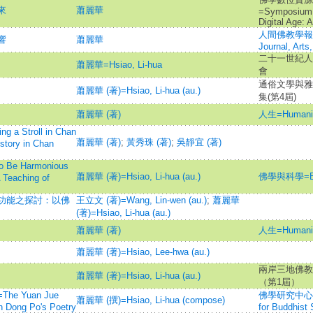
來
蕭麗華
=Symposium o
Digital Age: 
人間佛教學報‧藝文
響
蕭麗華
Journal, Arts
二十一世紀人
蕭麗華=Hsiao, Li-hua
會
通俗文學與雅
蕭麗華 (著)=Hsiao, Li-hua (au.)
集(第4屆)
蕭麗華 (著)
人生=Humani
Stroll in Chan
蕭麗華 (著)
;
黃秀珠 (著)
;
吳靜宜 (著)
story in Chan
 Harmonious
蕭麗華 (著)=Hsiao, Li-hua (au.)
佛學與科學=Bud
A Teaching of
功能之探討：以佛
王立文 (著)=Wang, Lin-wen (au.)
;
蕭麗華
(著)=Hsiao, Li-hua (au.)
蕭麗華 (著)
人生=Humani
蕭麗華 (著)=Hsiao, Lee-hwa (au.)
兩岸三地佛教
蕭麗華 (著)=Hsiao, Li-hua (au.)
（第1屆）
 Yuan Jue
佛學研究中心學報=J
蕭麗華 (撰)=Hsiao, Li-hua (compose)
n Dong Po's Poetry
for Buddhist 