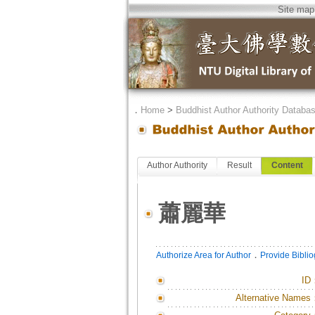
Site map
．
Home
>
Buddhist Author Authority Databa
Author Authority
Result
Content
蕭麗華
．
Authorize Area for Author
Provide Bibli
ID
Alternative Names