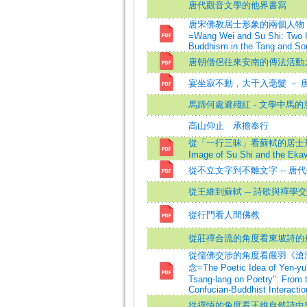
唐代觀音文學的他界書寫
唐宋佛教居士形象的兩個人物
=Wang Wei and Su Shi: Two 
Buddhism in the Tang and So
唐朝僧侶往來安南的傳法活動
宴坐寂不動，大千入毫髮 － 
馬蹄何處避殘紅 - 文學中馬的
高山仰止 承擔奉行
從「一行三昧」看蘇軾的居士形象=T
Image of Su Shi and the Ek
從不立文字到不離文字 -- 唐
從王維到蘇軾 ─ 詩歌與禪學
從行門看人間佛教
從莊禪合流的角度看東坡詩的
從儒佛交涉的角度看嚴羽《滄
念=The Poetic Idea of Yen-yu's
Tsang-lang on Poetry": From 
Confucian-Buddhist Interactio
從禪悟的角度看王維自然詩中