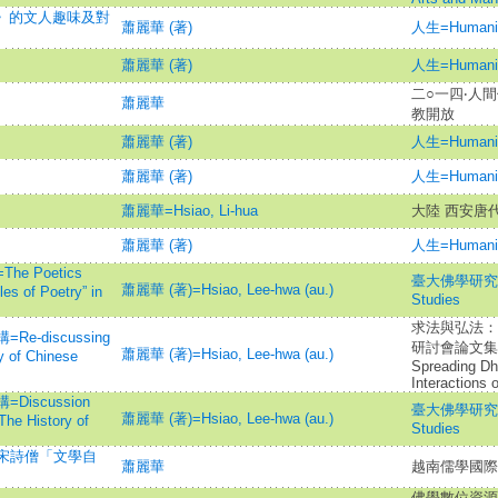
經》的文人趣味及對
蕭麗華 (著)
人生=Humani
蕭麗華 (著)
人生=Humani
二○一四‧人
蕭麗華
教開放
蕭麗華 (著)
人生=Humani
蕭麗華 (著)
人生=Humani
蕭麗華=Hsiao, Li-hua
大陸 西安唐
蕭麗華 (著)
人生=Humani
 Poetics
臺大佛學研究=Tai
蕭麗華 (著)=Hsiao, Lee-hwa (au.)
les of Poetry” in
Studies
求法與弘法：
-discussing
研討會論文集=Se
蕭麗華 (著)=Hsiao, Lee-hwa (au.)
ry of Chinese
Spreading Dh
Interactions
scussion
臺大佛學研究=Tai
蕭麗華 (著)=Hsiao, Lee-hwa (au.)
The History of
Studies
宋詩僧「文學自
蕭麗華
越南儒學國際
佛學數位資源