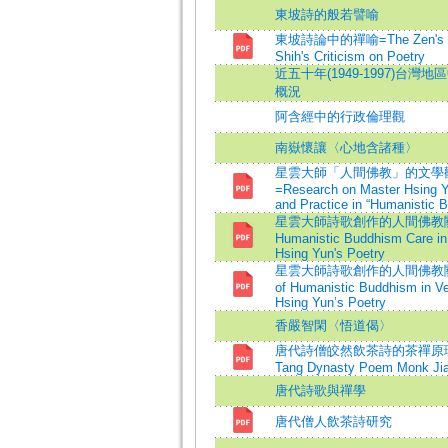
東坡詩的般若譬喻
東坡詩論中的禪喻=The Zen's Me
Shih's Criticism on Poetry
近五十年(1949-1997)台
概況
阿含經中的行政倫理觀
南嶽懷讓〈心地含諸種〉
星雲大師「人間佛教」的文學
=Research on Master Hsing Yu
and Practice in “Humanistic 
星雲大師詩歌創作的人間佛教關
Humanistic Buddhism Care in
Hsing Yun's Poetry
星雲大師詩歌創作的人間佛教關懷=
of Humanistic Buddhism in V
Hsing Yun’s Poetry
香嚴智閑〈悟道偈〉
唐代詩僧皎然飲茶詩的茶禪原理=The 
Tang Dynasty Poem Monk Ji
唐代詩歌與禪學
唐代僧人飲茶詩研究