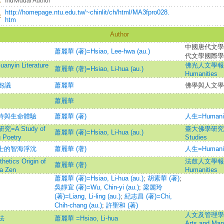
：
Individual Author
http://homepage.ntu.edu.tw/~chinlit/ch/html/MA3fpro028.
：
htm
Author
中國唐代文學
蕭麗華 (著)=Hsiao, Lee-hwa (au.)
代文學國際學
n Literature
佛光人文學報=Fo 
蕭麗華 (著)=Hsiao, Li-hua (au.)
Humanities
芻議
蕭麗華
佛學與人文學
蕭麗華
道詩與生命體驗
蕭麗華 (著)
人生=Humani
 Study of
臺大佛學研究=Tai
蕭麗華 (著)=Hsiao, Li-hua (au.)
g Poetry
Studies
文士的智海浮沈
蕭麗華 (著)
人生=Humani
cs Origin of
法鼓人文學報=Dha
蕭麗華 (著)
a Zen
Humanities
蕭麗華 (著)=Hsiao, Li-hua (au.)
;
胡素華 (著)
;
吳靜宜 (著)=Wu, Chin-yi (au.)
;
梁麗玲
(著)=Liang, Li-ling (au.)
;
紀志昌 (著)=Chi,
Chih-chang (au.)
;
許聖和 (著)
人文及管理學報 =T
法
蕭麗華 =Hsiao, Li-hua
Arts and Ma