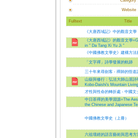
Category
Website
Fulltext
Title
《大唐西域記》中的觀音文學
《大唐西域記》的觀音文學=Guanyi
in " Da Tang Xi Yu Ji "
《中國佛教文學史》建構方法
「文字禪」詩學發展的軌跡
三十年來尋劍客 - 禪師的悟
山嶽與修行：弘法大師山居詩研究=A
Kobo-Daishi's Mountain Livin
才性與性命的轉折處 - 中國
中日茶禪的美學淵源=The Aestheti
the Chinese and Japanese Te
中國佛教文學史（上冊）
六祖壇經的語言藝術與思考方