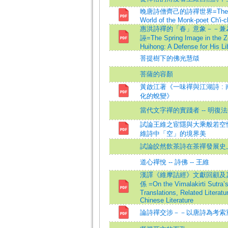
晚唐詩僧齊己的詩禪世界=The Poe
World of the Monk-poet Ch'i-ch
惠洪詩禪的「春」意象－－兼
誣=The Spring Image in the Ze
Huihong: A Defense for His Li
菩提樹下的佛光慧燄
菩薩的容顏
黃啟江著《一味禪與江湖詩 :
化的蛻變》
當代文字禪的實踐者 -- 明復
試論王維之宦隱與大乘般若空性之
維詩中「空」的境界美
試論皎然飲茶詩在茶禪發展史
道心禪悅 -- 詩佛 -- 王維
漢譯《維摩詰經》文獻回顧及
係 =On the Vimalakirti Sutra’
Translations, Related Literatu
Chinese Literature
論詩禪交涉－－以唐詩為考索