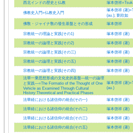
西北インドの歴史と仏教
塚本啓祥=Tsukam
塚本啓祥 (著)=Ts
佛教史入門=仏教史入門
(au.)
;
劉欣如
佛敎・ジャイナ敎の發生基盤とその形成
塚本啓祥
宗教統一の理論と実践(その1)
塚本啓祥 (著)
宗教統一の論理と実践(その2)
塚本啓祥 (著)
宗教統一の論理と実践(その三)
塚本啓祥 (著)
宗教統一の論理と実践(その五)
塚本啓祥 (著)
宗教統一の論理と実践(その四)
塚本啓祥 (著)
法華一乗思想形成の文化史的基盤―統一の論理
塚本啓祥 (著)=Ts
と実践―=The Formatio of the Thought of One
(au.)
Vehicle as Examined Through Cultural
History:Theoretical and Practical Phases
法華経における諸信仰の統合(その一)
塚本啓祥 (著)
法華経における諸信仰の統合(その二)
塚本啓祥 (著)
法華経における諸信仰の統合(その三)
塚本啓祥 (著)
法華経における諸信仰の統合(その五)
塚本啓祥 (著)