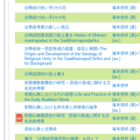
法華経の担い手(その3)
塚本啓祥 (著)
法華経の担い手(その4)
塚本啓祥 (著)
法華経考察の新しい視点
塚本啓祥 (著)
法華経陀羅尼呪の覚え書き=Notes of Dhāraṇī-
塚本啓祥 (著)=Ts
mantrapadas in the Saddharmapuṇḍarīka
(au.)
法華経統一思想形成の基盤 - 源流と展開=The
塚本啓祥 (著)=Ts
Origen and Development of the Ideology of
Religious Unity in the Saadharmapuñ?arīka and
(au.)
Its Background
塚本啓祥 (著)=Ts
法華経讃頌の覚え書き
(au.)
初期佛教教團史の研究 -- 部派の形成に關する文
塚本啓祥
化史的考察
初期仏教における行の形態=Life and Practice of
塚本啓祥 (著)=Ts
the Early Buddhist Monk
(au.)
塚本啓祥 (著)=Ts
初期仏教における持法者と持律者の論争
(au.)
初期仏教教団史の研究 : 部派の形成に関する文
塚本啓祥 (著)
化史的考察
原始仏教と法華経
塚本啓祥 (著)
書評 『法華経菩薩思想の基礎』を読んで
塚本啓祥 (著)