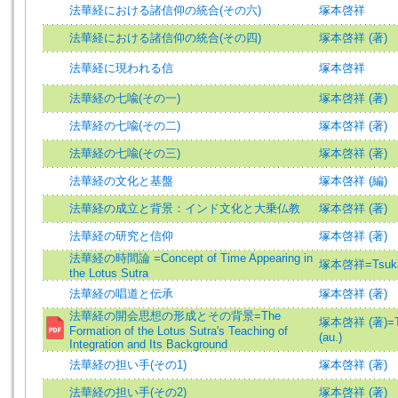
法華経における諸信仰の統合(その六)
塚本啓祥
法華経における諸信仰の統合(その四)
塚本啓祥 (著)
法華経に現われる信
塚本啓祥
法華経の七喩(その一)
塚本啓祥 (著)
法華経の七喩(その二)
塚本啓祥 (著)
法華経の七喩(その三)
塚本啓祥 (著)
法華経の文化と基盤
塚本啓祥 (編)
法華経の成立と背景：インド文化と大乗仏教
塚本啓祥 (著)
法華経の研究と信仰
塚本啓祥 (著)
法華経の時間論 =Concept of Time Appearing in
塚本啓祥=Tsukam
the Lotus Sutra
法華経の唱道と伝承
塚本啓祥 (著)
法華経の開会思想の形成とその背景=The
塚本啓祥 (著)=Ts
Formation of the Lotus Sutra's Teaching of
(au.)
Integration and Its Background
法華経の担い手(その1)
塚本啓祥 (著)
法華経の担い手(その2)
塚本啓祥 (著)