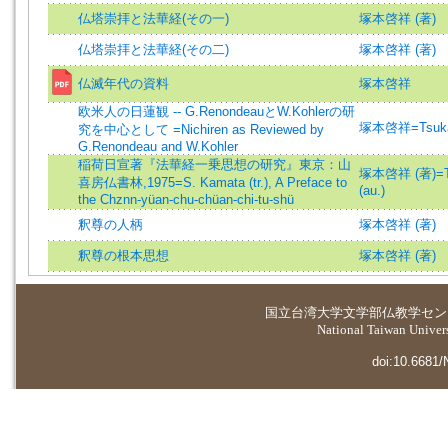
仏塔崇拝と法華経(その一)
塚本啓祥 (著)
仏塔崇拝と法華経(その二)
塚本啓祥 (著)
仏滅年代の資料
塚本啓祥
欧米人の日蓮観 -- G.RenondeauとW.Kohlerの研
塚本啓祥=Tsukam
究を中心として =Nichiren as Reviewed by
G.Renondeau and W.Kohler
稲荷日宣著『法華経一乗思想の研究』東京：山
塚本啓祥 (著)=Ts
喜房仏書林,1975=S. Kamata (tr.), A Preface to
(au.)
the Chznn-yüan-chu-chüan-chi-tu-shü
釈尊の人柄
塚本啓祥 (著)
釈尊の根本思想
塚本啓祥 (著)
国立台湾大学
文学部仏教学セン
National Taiwan Universi
doi:10.6681