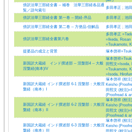
傍訳法華三部経全書 -- 補巻 法華三部経各品通
多田孝正
;
池
覧／語句索引
傍訳法華三部経全書 第一卷 -- 開経-序品
多田孝正
;
池
傍訳法華三部経全書 第二卷 -- 方便品-信解品
多田孝正
;
池
多田孝正 =Tada
傍訳法華三部経全書第六卷
=Ikeda, Rosan
=Tsukamoto, K
提婆品の成立と背景
塚本啓祥=Tsukam
塚本啓祥=Tsukam
新国訳大蔵経 インド撰述部 -- 涅槃部4 -- 大般
田煕文=Isoda, H
涅槃経(南本)IV
=Tsukamoto, K
=Isoda, Hirofu
塚本啓祥 (校注)=
新国訳大蔵経 インド撰述部 6-1 涅槃部：大般涅
Keisho (Proofr
槃経（南本）I
田熙文 (校注)=Iso
(Proofread & a
塚本啓祥 (校注)=
新国訳大蔵経 インド撰述部 6-2 涅槃部：大般涅
Keisho (Proofr
槃経（南本）II
田熙文 (校注)=Iso
(Proofread & a
塚本啓祥 (校注)=
新国訳大蔵経 インド撰述部 6-3 涅槃部：大般涅
Keisho (Proofr
槃経（南本）III
田熙文 (校注)=Iso