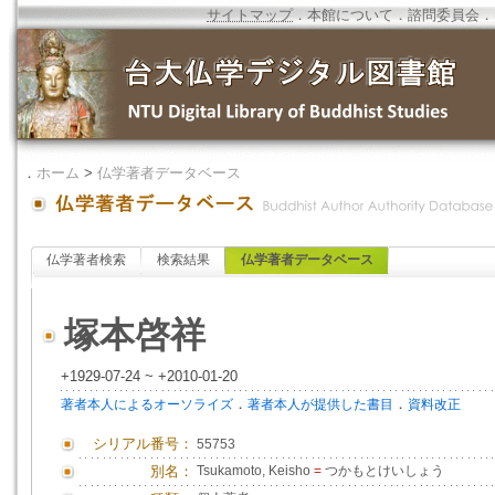
サイトマップ
．
本館について
．
諮問委員会
．
．
ホーム
>
仏学著者データベース
仏学著者検索
検索結果
仏学著者データベース
塚本啓祥
+1929-07-24 ~ +2010-01-20
．
．
著者本人によるオーソライズ
著者本人が提供した書目
資料改正
シリアル番号：
55753
別名：
Tsukamoto, Keisho
=
つかもとけいしょう