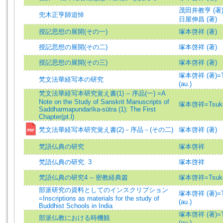
茂田井教亨 (著
兜木正亨師追悼
日屋伸昌 (著)
授記思想の展開(その一)
塚本啓祥 (著)
授記思想の展開(その二)
塚本啓祥 (著)
授記思想の展開(その三)
塚本啓祥 (著)
塚本啓祥 (著)=Ts
梵文法華経写本の研究
(au.)
梵文法華経写本研究覚え書(1) -- 序品(一) =A
Note on the Study of Sanskrit Manuscripts of
塚本啓祥=Tsukam
Saddharmapundarīka-sūtra (1): The First
Chapter(pt.l)
梵文法華経写本研究覚え書(2)－序品－(その二)
塚本啓祥 (著)
梵語仏典の研究
塚本啓祥
梵語仏典の研究. 3
塚本啓祥
梵語仏典の研究4 -- 密教経典篇
塚本啓祥=Tsukam
部派研究の資料としてのインスクリプション
塚本啓祥 (著)=Ts
=Inscriptions as materials for the study of
(au.)
Buddhist Schools in India
塚本啓祥 (著)=Ts
部派仏教における時機観
(au.)