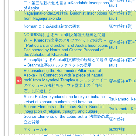
塚本啓祥 (著)=Ts
二・第三法勅の覚え書き =Kandahār Inscriptions
(au.)
of Asoka
Nāgārjunakoṇḍa仏教碑銘=Buddhist Inscriptions
塚本啓祥 (著)=Ts
from Nāgārjunakoṇḍa
(au.)
NormanによるAsoka刻文の研究
塚本啓祥 (著)
NORRIS等によるAsoka刻文解読の経緯と問題
点 － Kharosthi文字のアルファベットの提示 －
塚本啓祥 (著)=Ts
=Particulars and problems of Asoka Inscriptions
(au.)
Deciphered by Norris and Others: Proposal of
the Alphabet of Kharosthi
Prinsep等によるAsoka刻文解読の経緯と問題点
塚本啓祥 (著)=Ts
-- Brāhmī文字のアルファベットの提示
(au.)
Reconsidering the Rummindei Pillar Edict of
Asoka - In Connection with 'a piece of natural
rock' from Mayadevi Temple=ルンミンデーイー
塚本啓祥 =Tsuka
のアショーカ法勅再考 - マヤ堂出土の「自然
石」に関連して
Shoki Bukkyo kyodanshi no kenkyu：buha no
Tsukamoto, Ke
keisei ni kansuru bunkashiteki kosatsu
Source Elements of the Lotus Sutra: Buddhist
Tsukamoto, Ke
integration of religion, thought, and culture
Source Elements of the Lotus Sutra=法華経の成
塚本啓祥
立と背景
アショーカ王
塚本啓祥