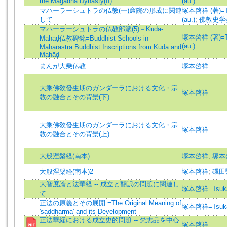
the Magadha Dynasty(II)
(au.)
マハーラーシュトラの仏教(一)窟院の形成に関連
塚本啓祥 (著)=Ts
して
(au.)
;
佛教史学
マハーラーシュトラの仏教部派(5)－Kuḍā-
塚本啓祥 (著)=Ts
Mahāḍ仏教碑銘=Buddhist Schools in
(au.)
Mahārāṣṭra:Buddhist Inscriptions from Kuḍā and
Mahāḍ
まんが大乗仏教
塚本啓祥
大乘佛敎發生期のガンダーラにおける文化・宗
塚本啓祥
敎の融合とその背景(下)
大乘佛敎發生期のガンダーラにおける文化・宗
塚本啓祥
敎の融合とその背景(上)
大般涅槃経(南本)
塚本啓祥
;
塚本
大般涅槃経(南本)2
塚本啓祥
;
磯田
大智度論と法華経 -- 成立と翻訳の問題に関連し
塚本啓祥=Tsukam
て
正法の原義とその展開 =The Original Meaning of
塚本啓祥=Tsukam
'saddharma' and its Development
正法華経における成立史的問題 -- 梵志品を中心
塚本啓祥