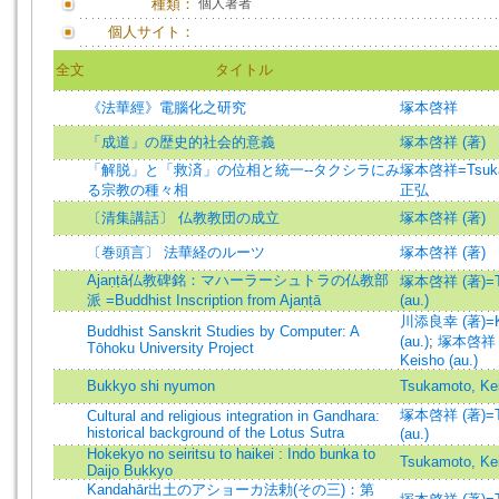
種類：
個人著者
個人サイト：
全文
タイトル
《法華經》電腦化之研究
塚本啓祥
「成道」の歴史的社会的意義
塚本啓祥 (著)
「解脱」と「救済」の位相と統一--タクシラにみ
塚本啓祥=Tsukam
る宗教の種々相
正弘
〔清集講話〕 仏教教団の成立
塚本啓祥 (著)
〔巻頭言〕 法華経のルーツ
塚本啓祥 (著)
Ajaṇṭā仏教碑銘：マハーラーシュトラの仏教部
塚本啓祥 (著)=Ts
派 =Buddhist Inscription from Ajaṇṭā
(au.)
川添良幸 (著)=Ka
Buddhist Sanskrit Studies by Computer: A
(au.)
;
塚本啓祥 (
Tōhoku University Project
Keisho (au.)
Bukkyo shi nyumon
Tsukamoto, Ke
塚本啓祥 (著)=Ts
Cultural and religious integration in Gandhara:
historical background of the Lotus Sutra
(au.)
Hokekyo no seiritsu to haikei : Indo bunka to
Tsukamoto, Ke
Daijo Bukkyo
Kandahār出土のアショーカ法勅(その三)：第