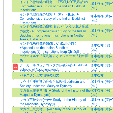
インド仏教碑銘の研究 Ⅰ：TEXT,NOTE,和訳=A
塚本啓祥 (著)=Ts
Comprehensive Study of the Indian Buddhist
(au.)
Inscriptions
インド仏教碑銘の研究 Ⅱ：索引・図版=A
塚本啓祥 (著)=Ts
Comprehensive Study of the Indian Buddhist
(au.)
Inscriptions
インド仏教碑銘の研究 Ⅲ：パキスタン北方地域
塚本啓祥 (著)=Ts
の刻文=A Comprehensive Study of the Indian
(au.)
Buddhist Inscriptions: Inscriptions in Northern
Areas, Pakistan
インド仏教碑銘拾遺(3)：ChilāsIIの刻文
塚本啓祥 (著)=Ts
=Appendix to the Indian Buddhist
(au.)
Inscriptions(3): Inscriptions from ChilāsII
カウティルヤ『実利論』とアショーカ法勅の関
塚本啓祥 (著)=Ts
係
(au.)
ナーガールジュナコンダの仏教部派=Buddhist
塚本啓祥 (著)=Ts
schools of Nagarjunakonda
(au.)
パキスタン北方地域の刻文
塚本啓祥
マウリヤ王朝期の社会と仏教=Buddhism and
塚本啓祥 (著)=Ts
Society under the Mauryan Dynasty
(au.)
マガダ王統史考(Ⅲ)=A Study of the History of the
塚本啓祥 (著)=Ts
Magadha Dynasty(Ⅲ)
(au.)
マガダ王統史考(一)=A Study of the History of
塚本啓祥 (著)=Ts
the Magadha Dynasty(Ⅰ)
(au.)
マガダ王統史考(二)=A Study of the History of
塚本啓祥 (著)=Ts