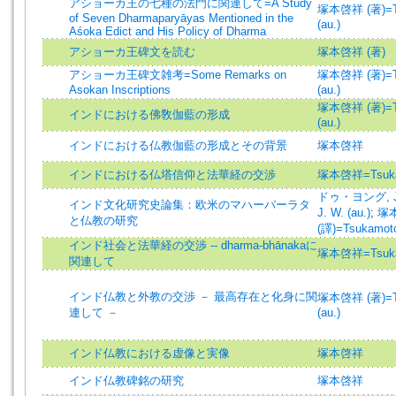
アショーカ王の七種の法門に関連して=A Study
塚本啓祥 (著)=Ts
of Seven Dharmaparyāyas Mentioned in the
(au.)
Aśoka Edict and His Policy of Dharma
アショーカ王碑文を読む
塚本啓祥 (著)
アショーカ王碑文雑考=Some Remarks on
塚本啓祥 (著)=Ts
Asokan Inscriptions
(au.)
塚本啓祥 (著)=Ts
インドにおける佛敎伽藍の形成
(au.)
インドにおける仏教伽藍の形成とその背景
塚本啓祥
インドにおける仏塔信仰と法華経の交渉
塚本啓祥=Tsukam
ドゥ・ヨング, J. 
インド文化研究史論集：欧米のマハーバーラタ
J. W. (au.)
;
塚
と仏教の研究
(譯)=Tsukamoto,
インド社会と法華経の交渉 -- dharma-bhānakaに
塚本啓祥=Tsukam
関連して
インド仏教と外教の交渉 － 最高存在と化身に関
塚本啓祥 (著)=Ts
連して －
(au.)
インド仏教における虚像と実像
塚本啓祥
インド仏教碑銘の研究
塚本啓祥