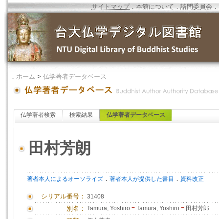
サイトマップ
．
本館について
．
諮問委員会
．
．
ホーム
>
仏学著者データベース
仏学著者検索
検索結果
仏学著者データベース
田村芳朗
．
．
著者本人によるオーソライズ
著者本人が提供した書目
資料改正
シリアル番号：
31408
別名：
Tamura, Yoshiro
=
Tamura, Yoshirō
=
田村芳郎