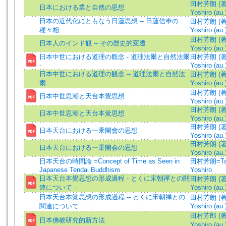
田村芳朗 (著)
日本における業と自然の思想
Yoshiro (au.
日本の近代化にともなう日蓮思想 -- 日蓮信奉の
田村芳朗 (著)
種々相
Yoshiro (au.
田村芳朗 (著)
日本人のインド観 -- その歴史的変遷
Yoshiro (au.
日本中世における道理の觀念 - 道理法爾と自然法爾
田村芳朗 (著)
-
Yoshiro (au.
日本中世における道理の観念 -- 道理法爾と自然法
田村芳朗 (著)
爾
Yoshiro (au.
田村芳朗 (著)
日本中世思潮と天台本覺思想
Yoshiro (au.
田村芳朗 (著)
日本中世思潮と天台本覚思想
Yoshiro (au.
田村芳朗 (著)
日本天台における一乘開會の思想
Yoshiro (au.
田村芳朗 (著)
日本天台における一乗開会の思想
Yoshiro (au.
日本天台の時間論 =Concept of Time as Seen in
田村芳朗=Ta
Japanese Tendai Buddhism
Yoshiro
日本天台本覺思想の形成過程 - とくに宋朝禪との關
田村芳朗 (著)
連について -
Yoshiro (au.
日本天台本覚思想の形成過程 -- とくに宋朝禅との
田村芳朗 (著)
関連について
Yoshiro (au.
田村芳郎 (著)
日本佛教研究的新方法
Yoshiro (au.