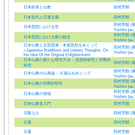
日本的美と仏教
田村芳朗
日本近代と日蓮主義
田村芳朗
田村芳朗 (著)
日本思想における空
Yoshiro (au.
田村芳朗 (著)
日本思想における愛の観念
Yoshiro (au.
日本仏教と文芸思潮：本覚思想をめぐって
田村芳朗 (著)
=Japanese Buddhism and Literary Thoughts: On
Yoshiro (au.
the Idea Of the Original Enlightenment
日本仏教の新たな研究方法 -- 思想的研究と学際的
田村芳朗 (著
研究
田村芳朗 (著)
日本仏教の仏身論 -- 久遠仏をめぐって
Yoshiro (au.
田村芳朗 (著)
日本仏教の学際的研究
Yoshiro (au.
田村芳朗 (著)
日本仏教の発端
Yoshiro (au.
日本仏教史入門
田村芳朗
日隆上人
田村芳朗 (著
日蓮
田村芳朗
日蓮
田村芳朗