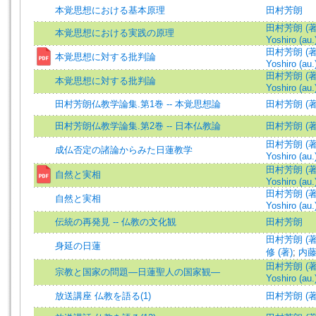
本覚思想における基本原理
田村芳朗
田村芳朗 (著)
本覚思想における実践の原理
Yoshiro (au.
田村芳朗 (著)
本覚思想に対する批判論
Yoshiro (au.
田村芳朗 (著)
本覚思想に対する批判論
Yoshiro (au.
田村芳朗仏教学論集.第1巻 -- 本覚思想論
田村芳朗 (著
田村芳朗仏教学論集.第2巻 -- 日本仏教論
田村芳朗 (著
田村芳朗 (著)
成仏否定の諸論からみた日蓮教学
Yoshiro (au.
田村芳朗 (著)
自然と実相
Yoshiro (au.
田村芳朗 (著)
自然と実相
Yoshiro (au.
伝統の再発見 -- 仏教の文化観
田村芳朗
田村芳朗 (著
身延の日蓮
修 (著)
;
内藤
田村芳朗 (著)
宗教と国家の問題―日蓮聖人の国家観―
Yoshiro (au.
放送講座 仏教を語る(1)
田村芳朗 (著