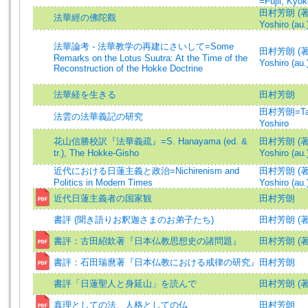
=Fujii, Kyo
田村芳朗 (著)
法華經の佛陀觀
Yoshiro (au.
法華論考 - 法華教学の再建にさいして=Some
田村芳朗 (著)
Remarks on the Lotus Suutra: At the Time of the
Yoshiro (au.
Reconstruction of the Hokke Doctrine
法華経を生きる
田村芳朗
田村芳朗=Ta
法雲の法華義記の研究
Yoshiro
花山信勝校訳『法華義疏』=S. Hanayama (ed. &
田村芳朗 (著)
tr.), The Hokke-Gisho
Yoshiro (au.
近代における日蓮主義と政治=Nichirenism and
田村芳朗 (著)
Politics in Modern Times
Yoshiro (au.
近代日蓮主義者の国家観
田村芳朗
書評 (聞き語りお釈迦さまのお弟子たち)
田村芳朗 (著
書評：古田紹欽著『日本仏教思想史の諸問題』
田村芳朗 (著
書評：石田瑞麿著『日本仏教における戒律の研究』
田村芳朗
書評「日蓮聖人と身延山」を読んで
田村芳朗 (著
真理としての法、人格としての仏
田村芳朗