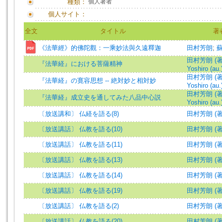
種類：
個人著者
個人サイト：
全文
タイトル
著
《法華經》的佛陀觀：一乘妙法與久遠釋迦
田村芳朗
;
田村芳朗 (著)
『法華経』における菩薩精神
Yoshiro (au.
田村芳朗 (著)
『法華経』の寛容思想 -- 絶対妙と相対妙
Yoshiro (au.
田村芳朗 (著)
『法華経』成立史を通してみた八品中心説
Yoshiro (au.
〔放送講和〕 仏経を語る(8)
田村芳朗 (著
〔放送講話〕 仏教を語る(10)
田村芳朗 (著
〔放送講話〕 仏教を語る(11)
田村芳朗 (著
〔放送講話〕 仏教を語る(13)
田村芳朗 (著
〔放送講話〕 仏教を語る(14)
田村芳朗 (著
〔放送講話〕 仏教を語る(19)
田村芳朗 (著
〔放送講話〕 仏教を語る(2)
田村芳朗 (著
〔放送講話〕 仏教を語る(20)
田村芳朗 (著