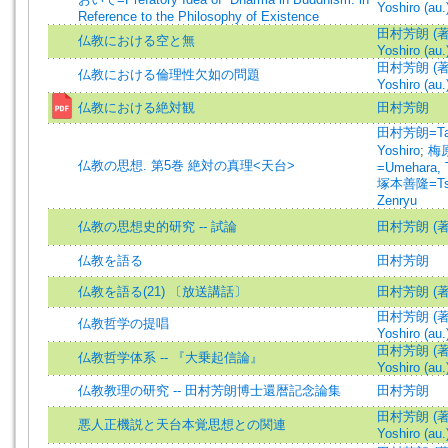
Yoshiro (au.
Reference to the Philosophy of Existence
田村芳朗 (著)
仏教における空と無
Yoshiro (au.
田村芳朗 (著)
仏教における倫理性欠如の問題
Yoshiro (au.
仏教における絶対観
田村芳朗
田村芳朗=Ta
Yoshiro
;
梅
仏教の思想. 第5巻 絶対の真理<天台>
=Umehara, 
塚本善隆=Tsu
Zenryu
仏教の思想史的研究 -- 試論
田村芳朗 (著
仏教を語る
田村芳朗
仏教を語る(21) 〔放送講話〕
田村芳朗 (著
田村芳朗 (著)
仏教哲学の提唱
Yoshiro (au.
田村芳朗 (著)
仏教哲学体系 -- 『大乗起信論』
Yoshiro (au.
仏教教理の研究 -- 田村芳朗博士還暦記念論集
田村芳朗
田村芳朗 (著)
悪人正機説と天台本覚思想との関連
Yoshiro (au.