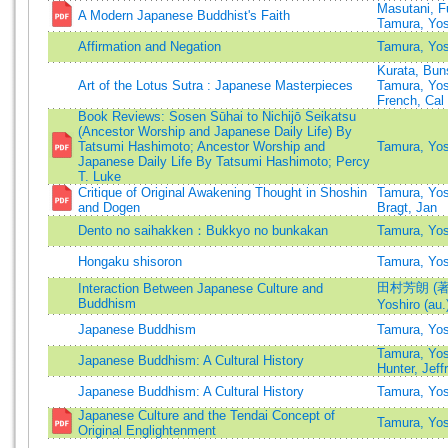
Masutani, 
A Modern Japanese Buddhist's Faith
Tamura, Yos
Affirmation and Negation
Tamura, Yos
Kurata, Bu
Art of the Lotus Sutra : Japanese Masterpieces
Tamura, Yos
French, Cal
Book Reviews: Sosen Sūhai to Nichijō Seikatsu
(Ancestor Worship and Japanese Daily Life) By
Tatsumi Hashimoto; Ancestor Worship and
Tamura, Yos
Japanese Daily Life By Tatsumi Hashimoto; Percy
T. Luke
Critique of Original Awakening Thought in Shoshin
Tamura, Yos
and Dogen
Bragt, Jan
Dento no saihakken：Bukkyo no bunkakan
Tamura, Yos
Hongaku shisoron
Tamura, Yos
田村芳朗 (著)
Interaction Between Japanese Culture and
Buddhism
Yoshiro (au.
Japanese Buddhism
Tamura, Yos
Tamura, Yos
Japanese Buddhism: A Cultural History
Hunter, Jeff
Japanese Buddhism: A Cultural History
Tamura, Yos
Japanese Culture and the Tendai Concept of
Tamura, Yos
Original Englightenment