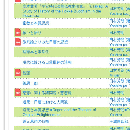
高木豊著『平安時代法華仏教史研究』=Y.Takagi, A
田村芳朗 (著)
Study of History of the Hokke Buddhism in the
Yoshiro (au.
Heian Era
田村芳朗 (著)
密教と本覚思想
Yoshiro (au.
救いと悟り
田村芳朗
田村芳朗 (著)
教判論よりみた日蓮の思想
Yoshiro (au.
田村芳朗 (著)
理顕本と事常住
Yoshiro (au.
田村芳朗 (著)
現代に於ける日蓮批判の諸相
Yoshiro (au.
田村芳朗 (著
智顗
章 (著)
田村芳朗 (著)
善悪一如
Yoshiro (au.
慈悲に関する諸問題：慈悲魔
田村芳朗
田村芳朗 (著)
道元・日蓮における人間観
Yoshiro (au.
道元と本覚思想 =Dogen and the Thought of
田村芳朗=Ta
Original Enlightenment
Yoshiro
道元思想の特徴
玉城康四郎
田村芳朗 (著)