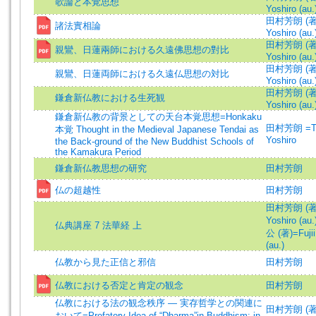
歌論と本覚思想
Yoshiro (au.
田村芳朗 (著)
諸法實相論
Yoshiro (au.
田村芳朗 (著)
親鸞、日蓮兩師における久遠佛思想の對比
Yoshiro (au.
田村芳朗 (著)
親鸞、日蓮両師における久遠仏思想の対比
Yoshiro (au.
田村芳朗 (著)
鎌倉新仏教における生死観
Yoshiro (au.
鎌倉新仏教の背景としての天台本覚思想=Honkaku
田村芳朗 =Ta
本覚 Thought in the Medieval Japanese Tendai as
Yoshiro
the Back-ground of the New Buddhist Schools of
the Kamakura Period
鎌倉新仏教思想の研究
田村芳朗
仏の超越性
田村芳朗
田村芳朗 (著)
Yoshiro (au.
仏典講座 7 法華経 上
公 (著)=Fujii
(au.)
仏教から見た正信と邪信
田村芳朗
仏教における否定と肯定の観念
田村芳朗
仏教における法の観念秩序 — 実存哲学との関連に
田村芳朗 (著)
おいて=Prefatory Idea of “Dharma”in Buddhism: in