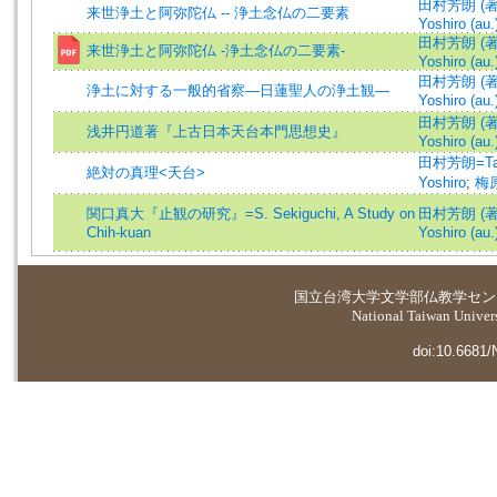
田村芳朗 (著)
来世浄土と阿弥陀仏 -- 浄土念仏の二要素
Yoshiro (au.
田村芳朗 (著)
来世浄土と阿弥陀仏 -浄土念仏の二要素-
Yoshiro (au.
田村芳朗 (著)
浄土に対する一般的省察―日蓮聖人の浄土観―
Yoshiro (au.
田村芳朗 (著)
浅井円道著『上古日本天台本門思想史』
Yoshiro (au.
田村芳朗=Ta
絶対の真理<天台>
Yoshiro
;
梅
関口真大『止観の研究』=S. Sekiguchi, A Study on
田村芳朗 (著)
Chih-kuan
Yoshiro (au.
国立台湾大学
文学部仏教学セン
National Taiwan Universi
doi:10.6681