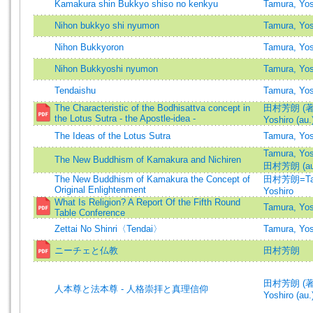
Kamakura shin Bukkyo shiso no kenkyu
Tamura, Yos
Nihon bukkyo shi nyumon
Tamura, Yos
Nihon Bukkyoron
Tamura, Yos
Nihon Bukkyoshi nyumon
Tamura, Yos
Tendaishu
Tamura, Yos
The Characteristic of the Bodhisattva concept in
田村芳朗 (著)
the Lotus Sutra - the Apostle-idea -
Yoshiro (au.
The Ideas of the Lotus Sutra
Tamura, Yos
Tamura, Yos
The New Buddhism of Kamakura and Nichiren
田村芳朗 (au
The New Buddhism of Kamakura the Concept of
田村芳朗=Ta
Original Enlightenment
Yoshiro
What Is Religion? A Report Of the Fifth Round
Tamura, Yos
Table Conference
Zettai No Shinri〈Tendai〉
Tamura, Yos
ニーチェと仏教
田村芳朗
田村芳朗 (著)
人本尊と法本尊 - 人格崇拝と真理信仰
Yoshiro (au.