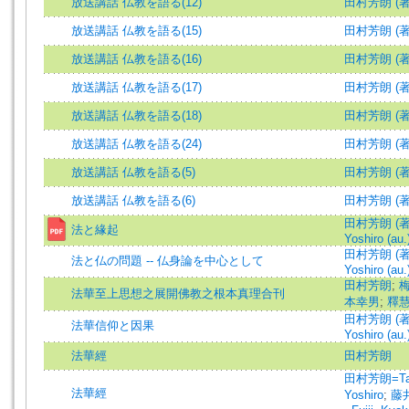
放送講話 仏教を語る(12)
田村芳朗 (著
放送講話 仏教を語る(15)
田村芳朗 (著
放送講話 仏教を語る(16)
田村芳朗 (著
放送講話 仏教を語る(17)
田村芳朗 (著
放送講話 仏教を語る(18)
田村芳朗 (著
放送講話 仏教を語る(24)
田村芳朗 (著
放送講話 仏教を語る(5)
田村芳朗 (著
放送講話 仏教を語る(6)
田村芳朗 (著
田村芳朗 (著)
法と緣起
Yoshiro (au.
田村芳朗 (著)
法と仏の問題 -- 仏身論を中心として
Yoshiro (au.
田村芳朗
;
法華至上思想之展開佛教之根本真理合刊
本幸男
;
釋
田村芳朗 (著)
法華信仰と因果
Yoshiro (au.
法華經
田村芳朗
田村芳朗=Ta
法華經
Yoshiro
;
藤