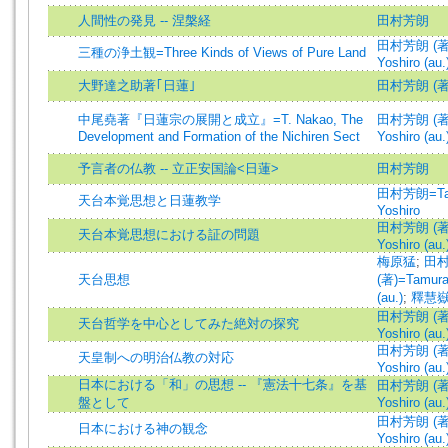
人間性の発見 -- 涅槃経
田村芳朗
田村芳朗 (著)
三種の浄土観=Three Kinds of Views of Pure Land
Yoshiro (au.
大野達之助著｢日蓮｣
田村芳朗 (著
中尾堯著『日蓮宗の展開と成立』=T. Nakao, The
田村芳朗 (著)
Development and Formation of the Nichiren Sect
Yoshiro (au.
予言者の仏教 -- 立正安国論<日蓮>
田村芳朗
田村芳朗=Ta
天台本覚思想と日蓮教学
Yoshiro
田村芳朗 (著)
天台本覚思想における証の問題
Yoshiro (au.
梅原猛
;
田
天台思想
(著)=Tamura
(au.)
;
釋慧
田村芳朗 (著)
天台哲学を中心としてみた絶対の探究
Yoshiro (au.
田村芳朗 (著)
天皇制への明治仏教の対応
Yoshiro (au.
日本における「和」の思想 -- 『憲法十七条』を基
田村芳朗 (著)
盤として
Yoshiro (au.
田村芳朗 (著)
日本における神の観念
Yoshiro (au.